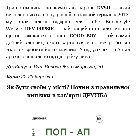
KYSIL
Три сорти пива, що звучать як пароль.
— який
би точно пив ваш внутрішній вінтажний гурман у 2013-
му, коли тільки відкрив для себе Berlin-style
HEY PUPSIK
Weisse.
— найкращий старт для тих, хто
GOOD BOY
ще не закохався в крафт.
— той самий
добрий хлопчик, якого варто взяти на вечір, бо він
знає, як зробити його смачним. А під усе це — п’яний
арахіс, спеціально під цю трійку пива.
Де:
Кицуня. Вул. Велика Житомирська, 26
Коли:
22-23 березня
Як бути своїм у місті? Почни з правильної
випічки
в кав’ярні ДРУЖБА