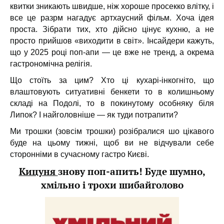
квитки зникають швидше, ніж хороше просекко влітку, і
все це разрм нагадує артхаусний фільм. Хоча ідея
проста. Зібрати тих, хто дійсно цінує кухню, а не
просто прийшов «виходити в світ». Інсайдери кажуть,
що у 2025 році поп-апи — це вже не тренд, а окрема
гастрономічна релігія.
Що стоїть за цим? Хто ці кухарі-інкогніто, що
влаштовують ситуативні бенкети то в колишньому
складі на Подолі, то в покинутому особняку біля
Липок? І найголовніше — як туди потрапити?
Ми трошки (зовсім трошки) розібралися шо цікавого
буде на цьому тижні, щоб ви не відчували себе
сторонніми в сучасному гастро Києві.
Кицуня
знову поп-апить! Буде шумно,
хмільно і трохи шибайголово