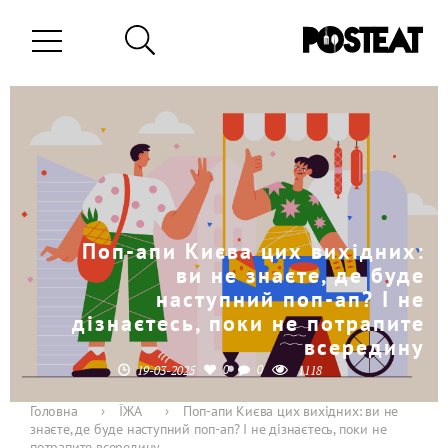
Поп-апи Києва цих вихідних:
ви не знаєте, де буде
наступний поп-ап? І не
дізнаєтесь, поки не потрапите
всередину
0
0
19-03-2025
1118
Головна
›
ЇЖА
›
Поп-апи Києва цих вихідних: ви не
знаєте, де буде наступний поп-ап? І не дізнаєтесь, поки не
потрапите всередину