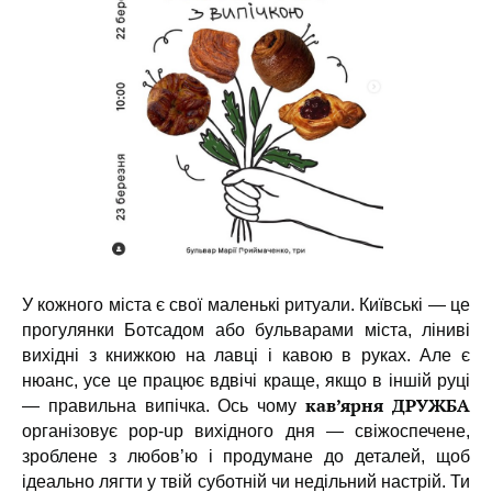
У кожного міста є свої маленькі ритуали. Київські — це
прогулянки Ботсадом або бульварами міста, ліниві
вихідні з книжкою на лавці і кавою в руках. Але є
нюанс, усе це працює вдвічі краще, якщо в іншій руці
кав’ярня ДРУЖБА
— правильна випічка. Ось чому
організовує pop-up вихідного дня — свіжоспечене,
зроблене з любов’ю і продумане до деталей, щоб
ідеально лягти у твій суботній чи недільний настрій. Ти