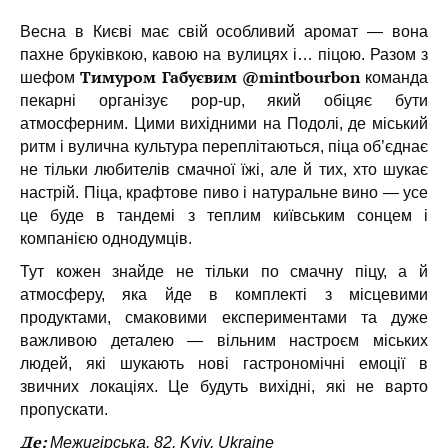
Весна в Києві має свій особливий аромат — вона
пахне бруківкою, кавою на вулицях і… піцою. Разом з
Тимуром Габуєвим
@mintbourbon
шефом
команда
пекарні організує pop-up, який обіцяє бути
атмосферним. Цими вихідними на Подолі, де міський
ритм і вулична культура переплітаються, піца об’єднає
не тільки любителів смачної їжі, але й тих, хто шукає
настрій. Піца, крафтове пиво і натуральне вино — усе
це буде в тандемі з теплим київським сонцем і
компанією однодумців.
Тут кожен знайде не тільки по смачну піцу, а й
атмосферу, яка йде в комплекті з місцевими
продуктами, смаковими експериментами та дуже
важливою деталею — вільним настроєм міських
людей, які шукають нові гастрономічні емоції в
звичних локаціях. Це будуть вихідні, які не варто
пропускати.
Де:
Межигірська, 82, Kyiv, Ukraine