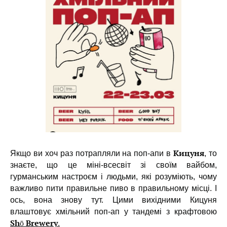
Кицуня
Якщо ви хоч раз потрапляли на поп-апи в
, то
знаєте, що це міні-всесвіт зі своїм вайбом,
гурманським настроєм і людьми, які розуміють, чому
важливо пити правильне пиво в правильному місці. І
ось, вона знову тут. Цими вихідними Кицуня
влаштовує хмільний поп-ап у тандемі з крафтовою
Shō Brewery
.