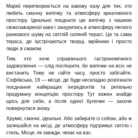
Маркó перетворюється на кавову оазу для тих, хто
любить смачну випічку та атмосферу креативного
простору. Ідеально поєднати цю випічку з чашкою
свіжозавареної кави і зануритись в атмосферу легкого
ранкового шуму на світлій скляній терасі. Це та сама
тераса, де зустрічаються творці, мрійники і просто
люди зі смаком.
Тим, хто хоче справжнього гастрономічного
задоволення — слід поспішити, бо випічки на всіх не
вистачить Тому не гайте часу, просто забігайте.
Софіївська, 19 — місце, де буде нескладно розпізнати
поєднання найкращих інгредієнтів та ретельно
продуману концепцію простору. Тут кожен знайде
щось для себе, а після однієї булочки — захоче
повернутися знову.
Хрумкі, смачні, ідеальні. Або забирате із собою, або ж
залишайся на місці, де атмосферу підтримує світло і
стиль. Місце, як завжди, чекає на вас.