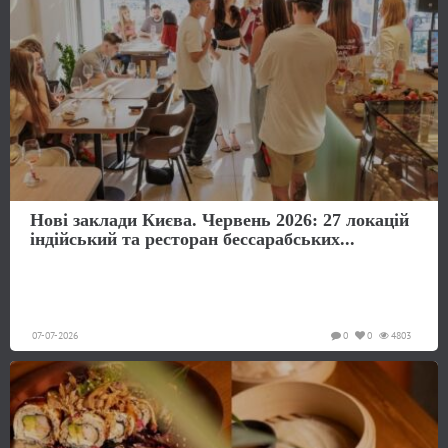
Нові заклади Києва. Червень 2026: 27 локацій
індійський та ресторан бессарабських...
07-07-2026
0
0
4803