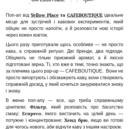
Yellow Place
та
CAFEBOUTIQUE
Поп-ап від
ідеальне
місце для зустрічей і кавових експериментів, який
обіцяє не просто напоїти, а й розповісти нові історії
через кожен ковток.
Цього разу приготували щось особливе — не просто
кава, а справжній ритуал. Дві бренди, два підходи.
Обіцяють не тільки приємний аромат, а й якісно
підготовані зерна. Ті, хто вже в темі, точно знають, що
за плечима цього pop-up — CAFEBOUTIQUE. Вони не
просто імпортують і обсмажують каву, вони створюють
справжній досвід, у який хочеться занурюватися знову
і знову.
В меню поп-апу — все, що треба справжньому
Фільтр
цінителю:
, який розповість про багатство
Еспресо
смаку;
, якого вистачить на цілий день —
Хенд брю
потужне і концентроване;
, якщо ви готові
для чогось нового, аби відчути каву з іншим настроєм.