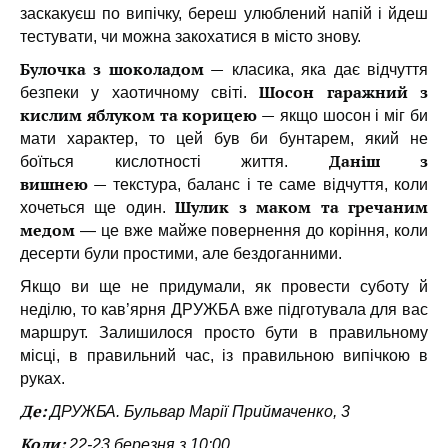
заскакуєш по випічку, береш улюблений напій і йдеш
тестувати, чи можна закохатися в місто знову.
Булочка з шоколадом —
класика, яка дає відчуття
Шосон гаражний з
безпеки у хаотичному світі.
кислим яблуком та корицею —
якщо шосон і міг би
мати характер, то цей був би бунтарем, який не
Даніш з
боїться кислотності життя.
вишнею —
текстура, баланс і те саме відчуття, коли
Шулик з маком та гречаним
хочеться ще один.
медом
— це вже майже повернення до коріння, коли
десерти були простими, але бездоганними.
Якщо ви ще не придумали, як провести суботу й
неділю, то кав’ярня ДРУЖБА вже підготувала для вас
маршрут. Залишилося просто бути в правильному
місці, в правильний час, із правильною випічкою в
руках.
Де:
ДРУЖБА. Бульвар Марії Приймаченко, 3
Коли:
22-23 березня з 10:00