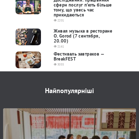
сфери послуг п’ють більше
тому, що увесь час
прикидаються
2201
Живая музыка в ресторане
O. Gorod (7 сентября,
20.00)
2161
Фестиваль завтраков —
BreakFEST
3055
Найпопулярніші