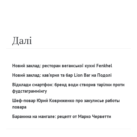
Далi
Новий заклад: ресторан веганської кухні Fenkhel
Новий заклад: кав‘ярня та бар Lion Bar на Подолі
Відклади смартфон: бренд води створив тарілки проти
фудстаграммінгу
Шеф-повар Юрий Ковриженко про закулисье работы
повара
Баранина на мангале: рецепт от Марко Черветти