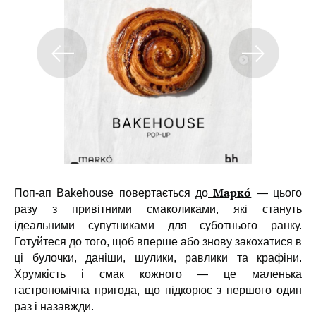
Маркó
Поп-ап Bakehouse повертається до
— цього
разу з привітними смаколиками, які стануть
ідеальними супутниками для суботнього ранку.
Готуйтеся до того, щоб вперше або знову закохатися в
ці булочки, даніши, шулики, равлики та крафіни.
Хрумкість і смак кожного — це маленька
гастрономічна пригода, що підкорює з першого один
раз і назавжди.