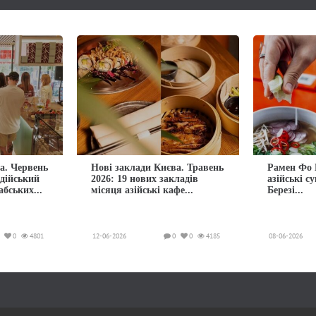
а. Червень
Нові заклади Києва. Травень
Рамен Фо 
ндійський
2026: 19 нових закладів
азійські с
абських...
місяця азійські кафе...
Березі...
0
4801
12-06-2026
0
0
4185
08-06-2026