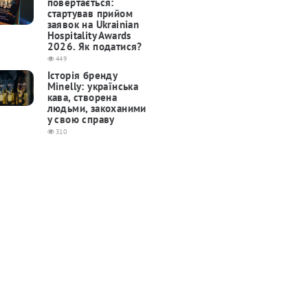
повертається:
cтартував прийом
заявок на Ukrainian
Hospitality Awards
2026. Як податися?
449
Історія бренду
Minelly: українська
кава, створена
людьми, закоханими
у свою справу
310