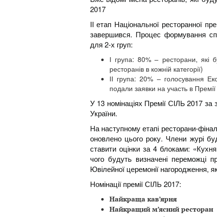
2017
ІІ етап Національної ресторанної пр
завершився. Процес формування спи
для 2-х груп:
І група: 80% – ресторани, які б
ресторанів в кожній категорії)
ІІ група: 20% – голосування Екс
подали заявки на участь в Премії 
У 13 номінаціях Премії СIЛЬ 2017 за
України.
На наступному етапі ресторани-фіналі
оновлено цього року. Члени журі бу
ставити оцінки за 4 блоками: «Кухня
чого будуть визначені переможці пр
Ювілейної церемонії нагородження, я
Номінації премії СІЛЬ 2017:
Найкраща кав’ярня
Найкращий м’ясний ресторан