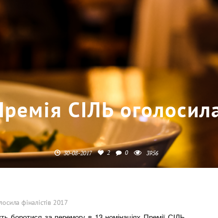
Премія СІЛЬ оголосила
2
0
30-08-2017
3956
лосила фіналістів 2017
дуть боротися за перемогу в 13 номінаціях Премії СІЛЬ