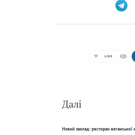
LIKE
2
Далi
Новий заклад: ресторан веганської 