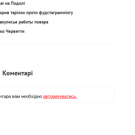
Bar на Подолі
орив тарілки проти фудстаграммінгу
акулисье работы повара
рко Черветти
Коментарi
нтара вам необхiдно
авторизуватись.