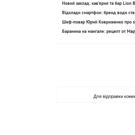
Новий заклад: кав‘ярня та бар Lion 
Відклади смартфон: бренд води ств
Шеф-повар Юрий Ковриженко про з
Баранина на мангале: рецепт от Ма
Для вiдправки коме