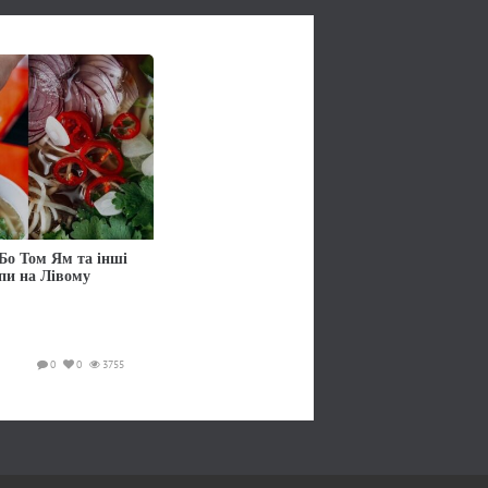
Бо Том Ям та інші
упи на Лівому
0
0
3755