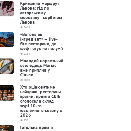
Крижаний маршрут
Львова: гід по
авторському
морозиву і сорбетам
Львова
2416
«Вогонь як
інгредієнт» — live-
fire ресторани, де
шеф готує на полум’ї
2158
Молодий норвезький
оселедець Матіас
вже приплив у
Сільпо
1860
Хто оцінюватиме
найкращі ресторани
країни: премія СІЛЬ
оголосила склад
журі 10-го
ювілейного сезону в
2026
530
Готельна премія