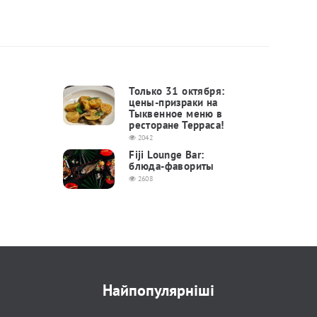
Только 31 октября:
цены-призраки на
Тыквенное меню в
ресторане Терраса!
2042
Fiji Lounge Bar:
блюда-фавориты
2608
Найпопулярніші