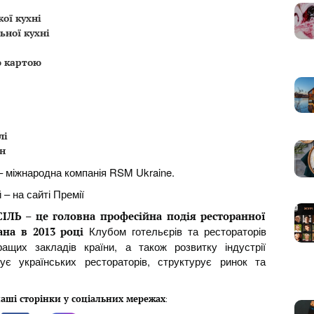
ої кухні
ної кухні
ю картою
лі
н
– міжнародна компанія RSM Ukraine.
 – на сайті Премії
ІЛЬ – це головна професійна подія ресторанної
Клубом готельєрів та рестораторів
вана в 2013 році
ащих закладів країни, а також розвитку індустрії
ує українських рестораторів, структурує ринок та
аші сторінки у соціальних мережах
: