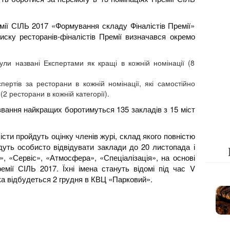
емії СIЛЬ 2017 «Формування складу Фіналістів Премії»
ску ресторанів-фіналістів Премії визначався окремо
ули названі Експертами як кращі в кожній номінації (8
пертів за ресторани в кожній номінації, які самостійно
(2 ресторани в кожній категорії).
 звання найкращих боротимуться 135 закладів з 15 міст
сти пройдуть оцінку членів журі, склад якого повністю
дуть особисто відвідувати заклади до 20 листопада і
», «Сервіс», «Атмосфера», «Спеціалізація», на основі
емії СІЛЬ 2017. Їхні імена стануть відомі під час V
ка відбудеться 2 грудня в КВЦ «Парковий».