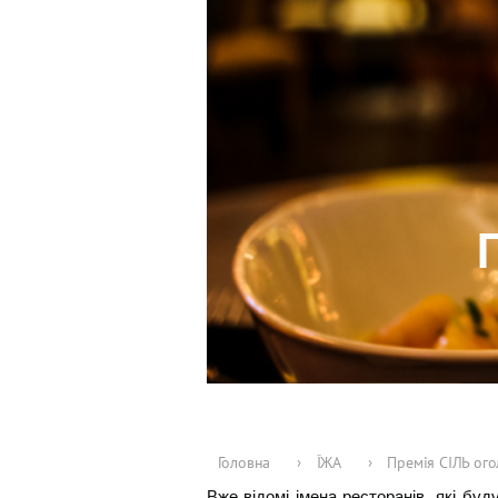
Головна
›
ЇЖА
›
Премія СІЛЬ ого
Вже відомі імена ресторанів, які бу