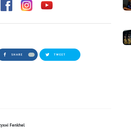
SHARE
TWEET
кухні Fenkhel