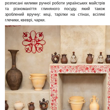
розписані килими ручної роботи українських майстрів
та різноманіття глиняного посуду, який також
зроблений вручну: кеці, тарілки на стінах, всілякі
глечики, квеврі, чарки.