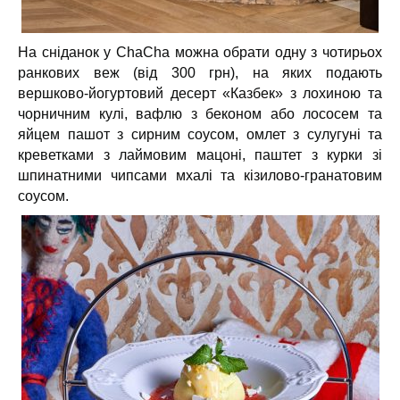
На сніданок у ChaCha можна обрати одну з чотирьох
ранкових веж (від 300 грн), на яких подають
вершково-йогуртовий десерт «Казбек» з лохиною та
чорничним кулі, вафлю з беконом або лососем та
яйцем пашот з сирним соусом,
омлет з сулугуні та
креветками з лаймовим мацоні, паштет з курки зі
шпинатними чипсами мхалі та кізилово-гранатовим
соусом.