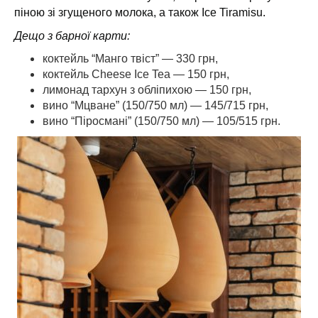
піною зі згущеного молока, а також Ice Tiramisu.
Дещо з барної карти:
коктейль “Манго твіст” — 330 грн,
коктейль Cheese Ice Tea — 150 грн,
лимонад тархун з обліпихою — 150 грн,
вино “Мцване” (150/750 мл) — 145/715 грн,
вино “Піросмані” (150/750 мл) — 105/515 грн.