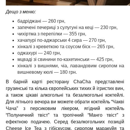
Дещо з меню:
бадріджані — 260 грн,
запечені печериці з сулугуні на кеці — 230 грн,
чихіртма з перепілки — 355 грн,
хачапурі по-аджарськи 4 сира — 270 грн,
хінкалі з креветкою та соусом біск — 265 грн,
оджахурі — 240 грн,
мцваді зі свинини по-кахетинськи — 425 грн,
хінкалі з вишнями, чіа, лавандовим сиропом на
вишневому кюлі — 180 грн.
В барній карті ресторану ChaCha представлені
грузинські та кілька європейських тихих й ігристих вин,
а також цікаві алкогольні та безалкогольні коктейлі.
Для літнього вечора ви можете обрати коктейль “Чакві
Чача” з персиковим лікером, ягідний коктейль
“Полуничний твіст” та тропічний “Манго твіст” з
ефектною подачею. Серед безалкогольних позицій
Cheese Ice Tea з гібіскусом, сиропом маракуйя та