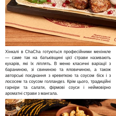
Хінкалі в ChaCha готуються професійними мехінкле
— саме так на батьківщині цієї страви називають
кухарів, які їх ліплять. В меню класичні варіації з
бараниною,
зі
свининою та яловичиною, а також
авторські поєднання з креветкою та соусом біск і з
лососем та соусом голландез. Крім цього, традиційні
гарніри та салати, фірмові соуси і неймовірно
ароматні страви
з мангала.