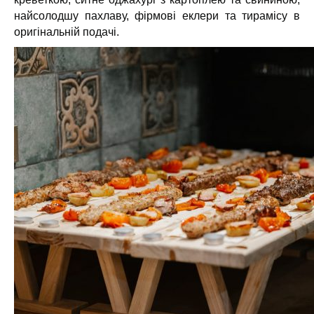
найсолодшу пахлаву, фірмові еклери та тирамісу в
оригінальній подачі.