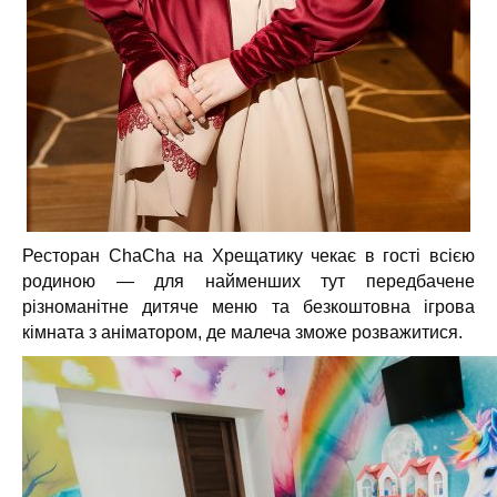
Ресторан ChaCha на Хрещатику чекає в гості всією
родиною — для найменших тут передбачене
різноманітне дитяче меню та безкоштовна ігрова
кімната з аніматором, де малеча зможе розважитися.