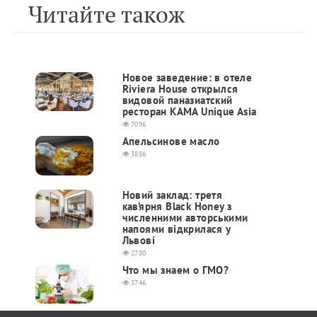
Читайте також
Новое заведение: в отеле
Riviera House открылся
видовой паназиатский
ресторан КАМА Unique Asia
7096
Апельсинове масло
3886
Новий заклад: третя
кав’ярня Black Honey з
численними авторськими
напоями відкрилася у
Львові
2780
Что мы знаем о ГМО?
3746