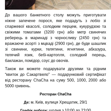
До вашого банкетного столу можуть приготувати
ніжне запечене порося, яке подадуть з лобіо зі
спаржевої квасолі, солодким перцем, кукурудзою та
свіжими томатами (3200 грн) або метр свинячих
реберець в маринаді з чорносливу (2450 грн) та
вражаюче асорті з мцваді (2900 грн), де буде шашлик
зі свинини, курки, телятини, ягнятини, абхазура,
телячий язик, бебі-картопля, солодкий перець,
баклажан, помідор, соус до овочів.
Також ви можете подарувати друзями та рідним
“квиток до Сакартвело” — подарунковий сертифікат
від ресторану ChaCha на суму 500, 1000, 2000 або
5000 гривень.
Ресторан ChaCha
Де:
м. Київ, вулиця Хрещатик, 29/1
Графік роботи:
щодня з 10:00 до 23:00