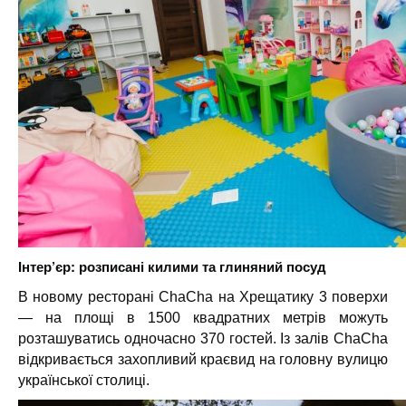
Інтер’єр: розписані килими та глиняний посуд
В новому ресторані ChaCha на Хрещатику 3 поверхи
— на площі в 1500 квадратних метрів можуть
розташуватись одночасно 370 гостей. Із залів ChaCha
відкривається
захопливий
краєвид на головну вулицю
української столиці.