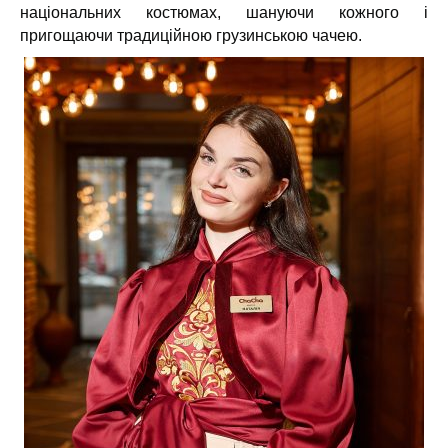
національних костюмах, шануючи кожного і
пригощаючи традиційною грузинською чачею.