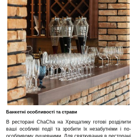
Банкетні особливості та страви
В ресторані ChaCha на Хрещатику готові розділити
ваші особливі події та зробити їх незабутніми і по-
особливому душевними. Для святкування в ресторані