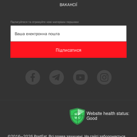
ВАКАНСІЇ
Підписуйтеся та отримуйте нові матеріали першими
Підписатися
Website health status:
Good
©2016—2026 PostEat. Всі права захищені. На сайті забороняється