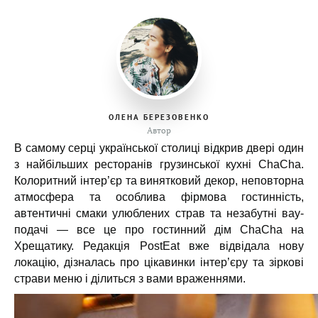
ОЛЕНА БЕРЕЗОВЕНКО
Автор
В самому серці української столиці відкрив двері один
з найбільших ресторанів грузинської кухні ChaCha.
Колоритний інтер’єр та винятковий декор, неповторна
атмосфера та особлива фірмова гостинність,
автентичні смаки улюблених страв та незабутні вау-
подачі — все це про гостинний дім ChaCha на
Хрещатику. Редакція PostEat вже відвідала нову
локацію, дізналась про цікавинки інтер’єру та зіркові
страви меню і ділиться з вами враженнями.