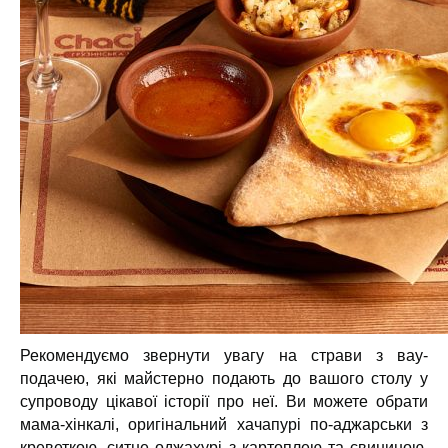
Рекомендуємо звернути увагу на страви з вау-
подачею, які майстерно подають до вашого столу у
супроводу цікавої історії про неї. Ви можете обрати
мама-хінкалі, оригінальний хачапурі по-аджарськи з
креветкою, ситне оджахурі з картоплею та свининою,