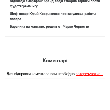
Відклади смартфон: бренд води створив тарілки проти
фудстаграммінгу
Шеф-повар Юрий Ковриженко про закулисье работы
повара
Баранина на мангале: рецепт от Марко Черветти
Коментарi
Для вiдправки коментара вам необхiдно
авторизуватись.