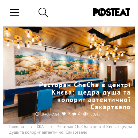
Ресторан ChaCha в центрі
Києва: щедра душа та
колорит автентичної
Сакартвело
0
0
30-08-2024
10245
Головна
›
ЇЖА
›
Ресторан ChaCha в центрі Києва: щедра
душа та колорит автентичної Сакартвело