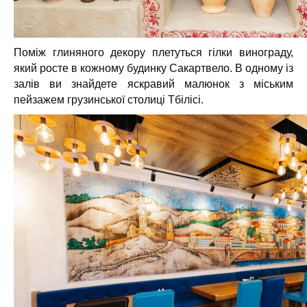
Поміж глиняного декору плетуться гілки винограду,
який росте в кожному будинку Сакартвело. В одному із
залів ви знайдете яскравий малюнок з
міським
пейзажем
грузинської столиці Тбілісі.