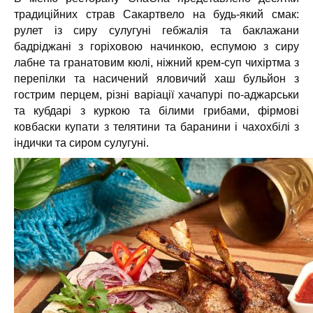
традиційних страв Сакартвело на будь-який смак:
рулет із сиру сулугуні гебжалія та баклажани
бадріджані з горіховою начинкою, еспумою з сиру
лабне та гранатовим кюлі, ніжний крем-суп чихіртма з
перепілки та насичений
яловичий хаш бульйон з
гострим перцем, різні варіації хачапурі по-аджарськи
та кубдарі з куркою та білими грибами, фірмові
ковбаски купати з телятини та баранини і чахохбілі з
індички та сиром сулугуні.