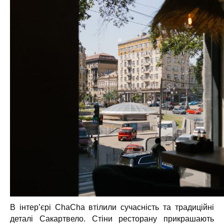
В інтер’єрі ChaCha втілили сучасність та традиційні
деталі Сакартвело. Стіни ресторану прикрашають