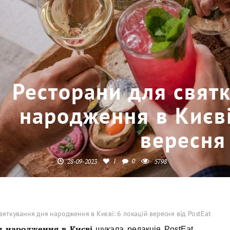
Ресторани для свят
народження в Києві
вересня 
1
0
28-09-2023
5798
вяткування дня народження в Києві: 6 локацій вересня від PostEat
я народження в Києві
шукала редакція PostEat.