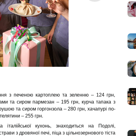
ня з печеною картоплею та зеленню – 124 грн,
ами та сиром пармезан – 195 грн, курча тапака з
грушою та сиром горгонзола – 280 грн, хачапурі по-
телятини – 255 грн.
 італійської кухонь, знаходиться на Подолі,
трави з дровяної печі, піца з цільнозернового тіста