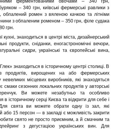
оними ферментованими овочами – 340 грн,
уряком – 340 грн, київські фермерські равлики з
н, обпалений ромен з вяленою качкою та літніми
енини з обпаленим роменом – 350 грн, філе судака
80 грн.
ї кухні, знаходиться в центрі міста, дизайнерський
альні продукти, сніданки, еногастрономічні вечори,
атуральні сидри, українські та європейські вина,
«Глек» знаходиться в історичному центрі столиці. В
з продуктів, вирощених на або фермерських
 невеликих місцевих виробників, які знаходяться
є смаки сезонних локальних продуктів у авторські
еренчук. Ви можете незабутньо та особливо
я в історичному серці Києва та відкрити для себе і
 Для свята ви можете обрати одну із зал, які
ей або 15 персон — в закладі є можливість закрити
Зробити свято не просто приємним, а й смачним та
пейринг з дегустацією українських вин. Для