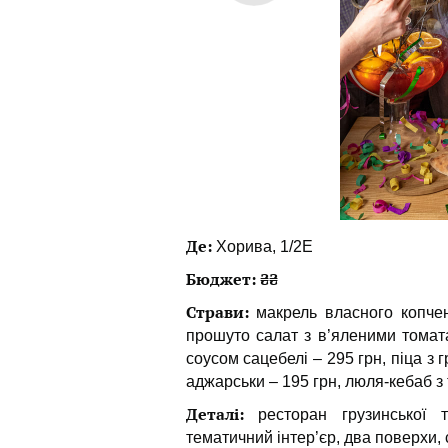
Де:
Хорива, 1/2Е
Бюджет: ₴₴
Страви:
макрель власного копчен
прошуто салат з в’яленими томат
соусом сацебелі – 295 грн, піца з 
аджарськи – 195 грн, люля-кебаб з 
Деталі:
ресторан грузинської та
тематичний інтер’єр, два поверхи, с