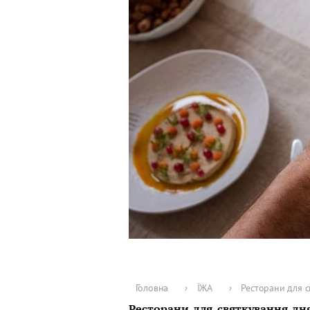
Головна
›
ЇЖА
›
Ресторани для с
Ресторани для святкування дн