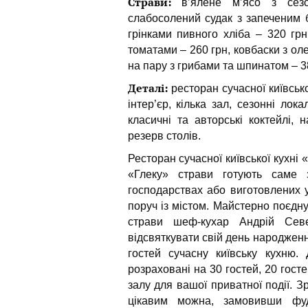
Страви:
в’ялене м’ясо з сез
слабосолений судак з запеченим б
грінками пивного хліба – 320 гр
томатами – 260 грн, ковбаски з ол
на пару з грибами та шпинатом – 3
Деталі:
ресторан сучасної київсько
інтер’єр, кілька зал, сезонні лок
класичні та авторські коктейлі, н
резерв столів.
Ресторан сучасної київської кухні 
«Глеку» страви готують саме 
господарствах або виготовлених у
поруч із містом. Майстерно поєдну
страви шеф-кухар Андрій Сев
відсвяткувати свій день народженн
гостей сучасну київську кухню.
розраховані на 30 гостей, 20 гост
залу для вашої приватної події. 
цікавим можна, замовивши фуд