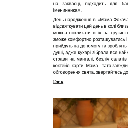
на заквасці, підходить для ба
іменинникам.
День народження в «Мама Фокача
відсвяткувати цей день в колі близ
можна покликати всіх на грузинс
зможе комфортно розташуватись і в
прийдуть на допомогу та зроблять 
душі, адже кухарі зібрали все найк
страви на мангалі, безліч салатів
коктейлі карти. Мама і тато завжд
обговорення свята, звертайтесь д
Глек