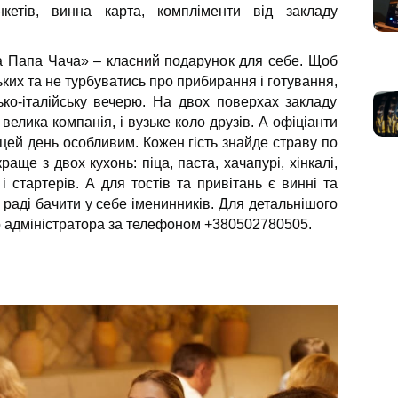
нкетів, винна карта, компліменти від закладу
 Папа Чача» – класний подарунок для себе. Щоб
ьких та не турбуватись про прибирання і готування,
ько-італійську вечерю. На двох поверхах закладу
елика компанія, і вузьке коло друзів. А офіціанти
цей день особливим. Кожен гість знайде страву по
раще з двох кухонь: піца, паста, хачапурі, хінкалі,
 і стартерів. А для тостів та привітань є винні та
и раді бачити у себе іменинників. Для детальнішого
о адміністратора за телефоном +380502780505.