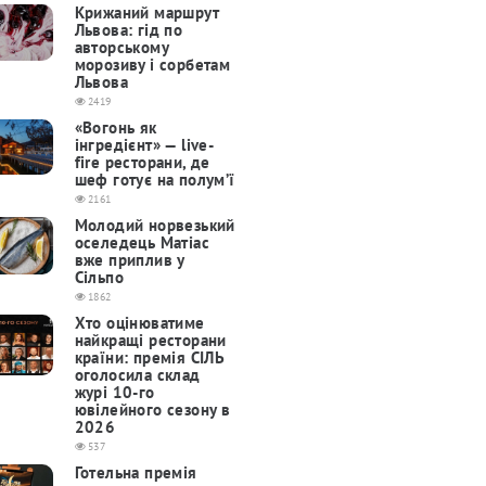
Крижаний маршрут
Львова: гід по
авторському
морозиву і сорбетам
Львова
2419
«Вогонь як
інгредієнт» — live-
fire ресторани, де
шеф готує на полум’ї
2161
Молодий норвезький
оселедець Матіас
вже приплив у
Сільпо
1862
Хто оцінюватиме
найкращі ресторани
країни: премія СІЛЬ
оголосила склад
журі 10-го
ювілейного сезону в
2026
537
Готельна премія