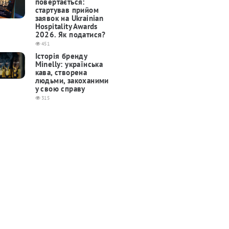
повертається:
cтартував прийом
заявок на Ukrainian
Hospitality Awards
2026. Як податися?
451
Історія бренду
Minelly: українська
кава, створена
людьми, закоханими
у свою справу
315