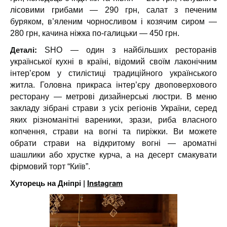
лісовими грибами — 290 грн, салат з печеним
буряком, в’яленим чорносливом і козячим сиром —
280 грн, качина ніжка по-галицьки — 450 грн.
Деталі:
SHO — один з найбільших ресторанів
української кухні в країні, відомий своїм лаконічним
інтер’єром у стилістиці традиційного українського
житла. Головна прикраса інтер’єру двоповерхового
ресторану — метрові дизайнерські люстри. В меню
закладу зібрані страви з усіх регіонів України, серед
яких різноманітні вареники, зрази, риба власного
копчення, страви на вогні та пиріжки. Ви можете
обрати страви на відкритому вогні — ароматні
шашлики або хрустке курча, а на десерт смакувати
фірмовий торт “Київ”.
Хуторець на Дніпрі |
Instagram