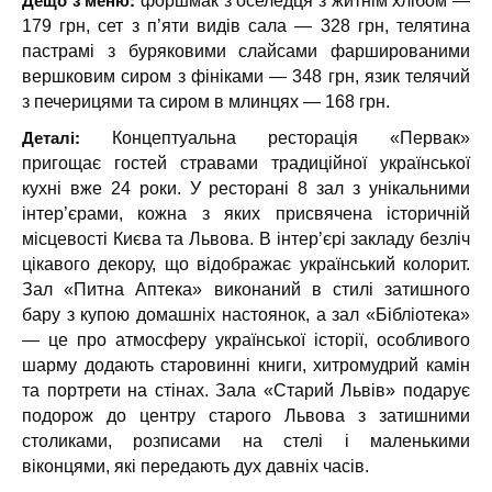
Дещо з меню:
форшмак з оселедця з житнім хлібом —
179 грн, сет з п’яти видів сала — 328 грн, телятина
пастрамі з буряковими слайсами фаршированими
вершковим сиром з фініками — 348 грн, язик телячий
з печерицями та сиром в млинцях — 168 грн.
Деталі:
Концептуальна ресторація «Первак»
пригощає гостей стравами традиційної української
кухні вже 24 роки. У ресторані 8 зал з унікальними
інтер’єрами, кожна з яких присвячена історичній
місцевості Києва та Львова. В інтер’єрі закладу безліч
цікавого декору, що відображає український колорит.
Зал «Питна Аптека» виконаний в стилі затишного
бару з купою домашніх настоянок, а зал «Бібліотека»
— це про атмосферу української історії, особливого
шарму додають старовинні книги, хитромудрий камін
та портрети на стінах. Зала «Старий Львів» подарує
подорож до центру старого Львова з затишними
столиками, розписами на стелі і маленькими
віконцями, які передають дух давніх часів.