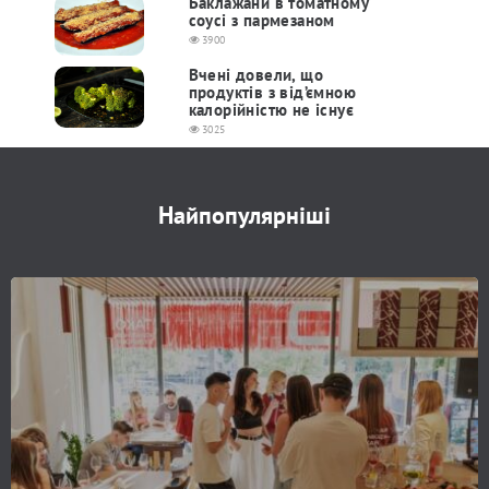
Баклажани в томатному
соусі з пармезаном
3900
Вчені довели, що
продуктів з від’ємною
калорійністю не існує
3025
Найпопулярніші