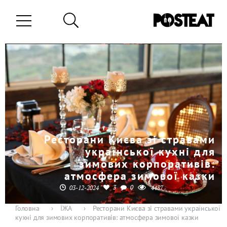
Ресторани Києва зі стравами
української кухні для
зимових корпоративів:
атмосфера зимової казки
3
0
03-12-2024
4487
Головна
›
ЇЖА
›
Ресторани Києва зі стравами української
кухні для зимових корпоративів: атмосфера зимової казки