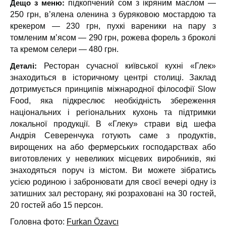
Дещо з меню:
підкопчений сом з ікряним маслом —
250 грн, в’ялена оленина з буряковою мостардою та
крекером — 230 грн, пухкі вареники на пару з
томленим м’ясом — 290 грн, рожева форель з броколі
та кремом селери — 480 грн.
Деталі:
Ресторан сучасної київської кухні «Глек»
знаходиться в історичному центрі столиці. Заклад
дотримується принципів міжнародної філософії Slow
Food, яка підкреслює необхідність збереження
національних і регіональних кухонь та підтримки
локальної продукції. В «Глеку» страви від шефа
Андрія Северенчука готують саме з продуктів,
вирощених на або фермерських господарствах або
виготовлених у невеликих місцевих виробників, які
знаходяться поруч із містом. Ви можете зібратись
усією родиною і забронювати для своєї вечері одну із
затишних зал ресторану, які розраховані на 30 гостей,
20 гостей або 15 персон.
Головна фото:
Furkan Özavcı