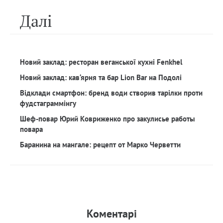
Далi
Новий заклад: ресторан веганської кухні Fenkhel
Новий заклад: кав‘ярня та бар Lion Bar на Подолі
Відклади смартфон: бренд води створив тарілки проти
фудстаграммінгу
Шеф-повар Юрий Ковриженко про закулисье работы
повара
Баранина на мангале: рецепт от Марко Черветти
Коментарi