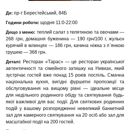
Де:
пр-т Берестейський, 84Б
Години роботи:
щодня 11:0-22:00
Дещо з меню:
теплий салат з телятиною та овочами —
268 грн, домашня буженина — 190 грн/100 г, жульєн
курячий в млинцях — 186 грн, качина ніжка з п`янкою
грушею — 368 грн.
Деталі:
Ресторан «Тарас» — це ресторан української
автентичності та сімейного затишку на Нивках, який
зустрічає гостей вже понад 15 років поспіль. Смачна
національна кухня, вигідні фуршетні пропозиції та
обслуговування на вищому рівні — ідеальне місце
для недільного родинного обіду та святкування будь-
якої важливої для вас події. Для святкових родинних
подій у вашому розпорядженні невеликий банкетний
зал для камерного святкування на 20 осіб або зал для
масштабної події на 200 гостей.