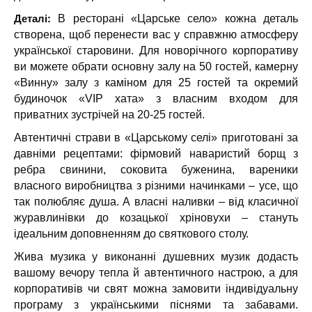
Деталі:
В ресторані «Царське село» кожна деталь
створена, щоб перенести вас у справжню атмосферу
української старовини. Для новорічного корпоративу
ви можете обрати основну залу на 50 гостей, камерну
«Винну» залу з каміном для 25 гостей та окремий
будиночок «VIP хата» з власним входом для
приватних зустрічей на 20-25 гостей.
Автентичні страви в «Царському селі» приготовані за
давніми рецептами: фірмовий наваристий борщ з
ребра свинини, соковита буженина, вареники
власного виробництва з різними начинками – усе, що
так полюбляє душа. А власні наливки – від класичної
журавлинівки до козацької хріновухи – стануть
ідеальним доповненням до святкового столу.
Жива музика у виконанні душевних музик додасть
вашому вечору тепла й автентичного настрою, а для
корпоративів чи свят можна замовити індивідуальну
програму з українськими піснями та забавами.