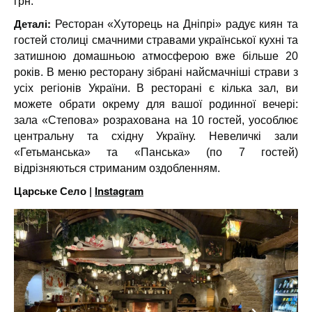
грн.
Деталі:
Ресторан «Хуторець на Дніпрі» радує киян та
гостей столиці смачними стравами української кухні та
затишною домашньою атмосферою вже більше 20
років. В меню ресторану зібрані найсмачніші страви з
усіх регіонів України. В ресторані є кілька зал, ви
можете обрати окрему для вашої родинної вечері:
зала «Степова» розрахована на 10 гостей, уособлює
центральну та східну Україну. Невеличкі зали
«Гетьманська» та «Панська» (по 7 гостей)
відрізняються стриманим оздобленням.
Царське Село |
Instagram