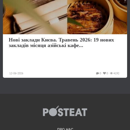
Нові заклади Києва. Травень 2026: 19 нових
закладів місяця азійські кафе...
12-06-2026
0
0
4192
ПРО НАС