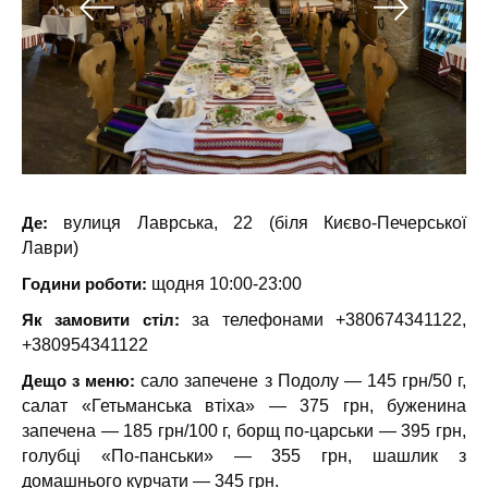
Де:
вулиця Лаврська, 22 (біля Києво-Печерської
Лаври)
Години роботи:
щодня 10:00-23:00
Як замовити стіл:
за телефонами +380674341122,
+380954341122
Дещо з меню:
сало запечене з Подолу — 145 грн/50 г,
салат «Гетьманська втіха» — 375 грн, буженина
запечена — 185 грн/100 г, борщ по-царськи — 395 грн,
голубці «По-панськи» — 355 грн, шашлик з
домашнього курчати — 345 грн.