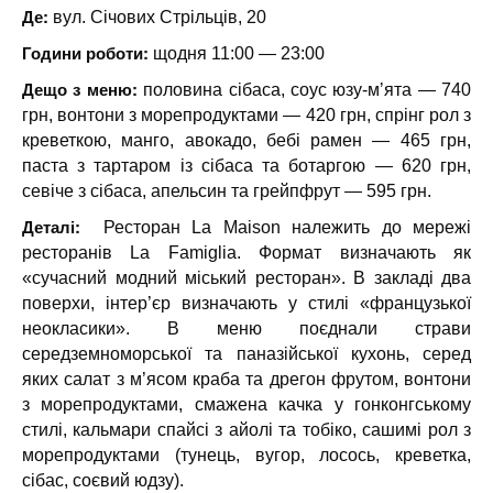
Де:
вул. Січових Стрільців, 20
Години роботи:
щодня 11:00 — 23:00
Дещо з меню:
половина сібаса, соус юзу-мʼята — 740
грн, вонтони з морепродуктами — 420 грн, спрінг рол з
креветкою, манго, авокадо, бебі рамен — 465 грн,
паста з тартаром із сібаса та ботаргою — 620 грн,
севіче з сібаса, апельсин та грейпфрут — 595 грн.
Деталі:
Ресторан La Maison належить до мережі
ресторанів La Famiglia. Формат визначають як
«сучасний модний міський ресторан». В закладі два
поверхи, інтер’єр визначають у стилі «французької
неокласики». В меню поєднали страви
середземноморської та паназійської кухонь, серед
яких салат з м’ясом краба та дрегон фрутом, вонтони
з морепродуктами, смажена качка у гонконгському
стилі, кальмари спайсі з айолі та тобіко, сашимі рол з
морепродуктами (тунець, вугор, лосось, креветка,
сібас, соєвий юдзу).