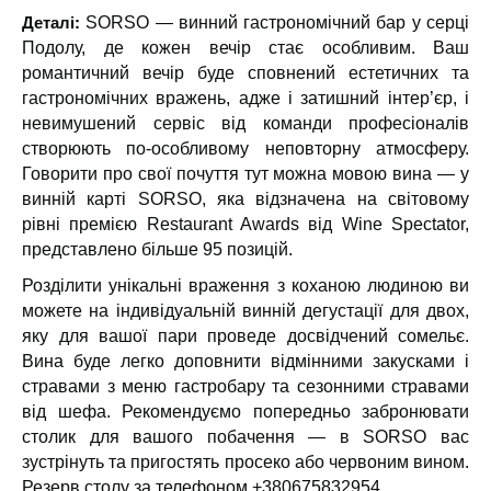
Деталі:
SORSO — винний гастрономічний бар у серці
Подолу, де кожен вечір стає особливим. Ваш
романтичний вечір буде сповнений естетичних та
гастрономічних вражень, адже і затишний інтер’єр, і
невимушений сервіс від команди професіоналів
створюють по-особливому неповторну атмосферу.
Говорити про свої почуття тут можна мовою вина — у
винній карті SORSO, яка відзначена на світовому
рівні премією Restaurant Awards від Wine Spectator,
представлено більше 95 позицій.
Розділити унікальні враження з коханою людиною ви
можете на індивідуальній винній дегустації для двох,
яку для вашої пари проведе досвідчений сомельє.
Вина буде легко доповнити відмінними закусками і
стравами з меню гастробару та сезонними стравами
від шефа. Рекомендуємо попередньо забронювати
столик для вашого побачення — в SORSO вас
зустрінуть та пригостять просеко або червоним вином.
Резерв столу за телефоном +380675832954.