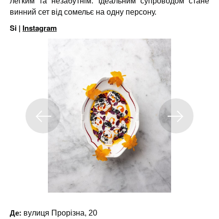
легким та незабутнім. Ідеальним супроводом стане
винний сет від сомельє на одну персону.
Si |
Instagram
Де:
вулиця Прорізна, 20