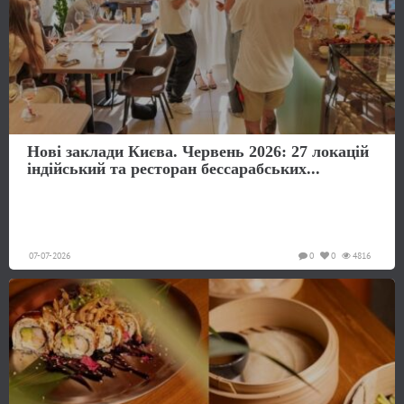
Нові заклади Києва. Червень 2026: 27 локацій
індійський та ресторан бессарабських...
07-07-2026
0
0
4816