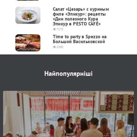
Салат «Цезарь» с куриным
филе «Эпикур»: рецепты
«Дни полезного Кура
Эпикур в PESTO CAFÉ»
7173
Time to party в Spezzo на
Большой Васильковской
2380
Найпопулярніші