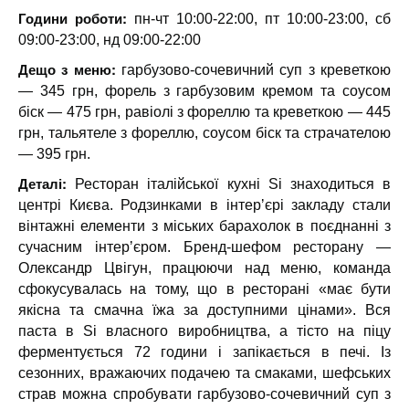
Години роботи:
пн-чт 10:00-22:00, пт 10:00-23:00, сб
09:00-23:00, нд 09:00-22:00
Дещо з меню:
гарбузово-сочевичний суп з креветкою
— 345 грн, форель з гарбузовим кремом та соусом
біск — 475 грн, равіолі з фореллю та креветкою — 445
грн, тальятеле з фореллю, соусом біск та страчателою
— 395 грн.
Деталі:
Ресторан італійської кухні Si знаходиться в
центрі Києва. Родзинками в інтерʼєрі закладу стали
вінтажні елементи з міських барахолок в поєднанні з
сучасним інтерʼєром. Бренд-шефом ресторану —
Олександр Цвігун, працюючи над меню, команда
сфокусувалась на тому, що в ресторані «має бути
якісна та смачна їжа за доступними цінами». Вся
паста в Si власного виробництва, а тісто на піцу
ферментується 72 години і запікається в печі. Із
сезонних, вражаючих подачею та смаками, шефських
страв можна спробувати гарбузово-сочевичний суп з