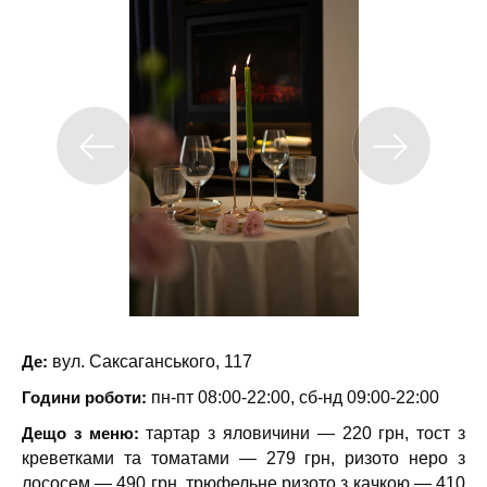
Де:
вул. Саксаганського, 117
Години роботи:
пн-пт 08:00-22:00, сб-нд 09:00-22:00
Дещо з меню:
тартар з яловичини — 220 грн, тост з
креветками та томатами — 279 грн, ризото неро з
лососем — 490 грн, трюфельне ризото з качкою — 410