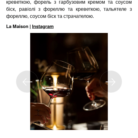
креветкою, форель з гарбузовим кремом та соусом
біск, равіолі з фореллю та креветкою, тальятеле з
фореллю, соусом біск та страчателою.
La Maison |
Instagram