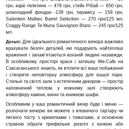
грн, каре телятини — 479 грн, стейк Рібай — 650 грн,
шоколадний фондан -139 грн, тирамісу — 159 грн,
Salentein Malbec Barrel Selection — 270 грн/125 мл,
Craggy Range Te Muna Sauvignon Blanc — 245 грн/125
мл.
Деталі:
Для ідеального романтичного вечора важливо
врахувати безліч деталей, які подарують найтепліші
враження і запам’ятаються коханій людині назавжди.
В особливому просторі краси і затишку We.Cafe на
Саксаганського знають, як втілити всі ваші побажання
і створити неповторну атмосферу для вашої пари.
Стильні та світлі зали з естетичним декором — простір
наповнений теплом, у кожному залі створюють
атмосферу каміни, винні та книжкові шафи.
Особливим у ваш романтичний вечір буде і меню —
розпочати вечерю ви можете з яловичого тартару чи
легкого тосту з креветками і томатами, а основною
стравою обрати трюфельне ризото з качкою або