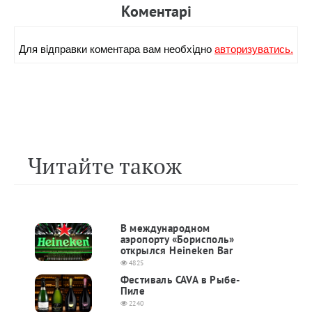
Коментарi
Для вiдправки коментара вам необхiдно
авторизуватись.
Читайте також
В международном
аэропорту «Борисполь»
открылся Heineken Bar
4825
Фестиваль CAVA в Рыбе-
Пиле
2240