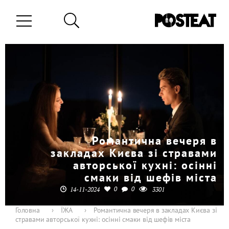
Романтична вечеря в
закладах Києва зі стравами
авторської кухні: осінні
смаки від шефів міста
0
0
14-11-2024
3301
Головна
›
ЇЖА
›
Романтична вечеря в закладах Києва зі
стравами авторської кухні: осінні смаки від шефів міста