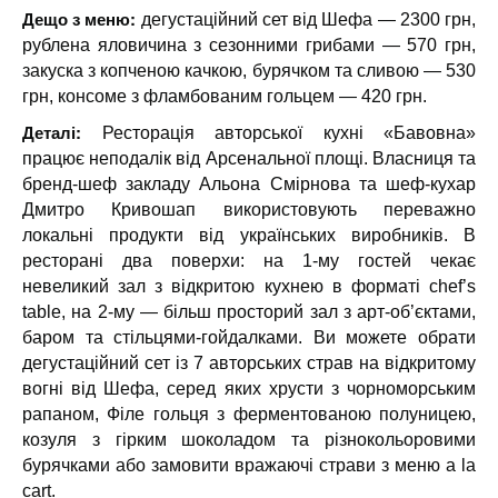
Дещо з меню:
дегустаційний сет від Шефа — 2300 грн,
рублена яловичина з сезонними грибами — 570 грн,
закуска з копченою качкою, бурячком та сливою — 530
грн, консоме з фламбованим гольцем — 420 грн.
Деталі:
Ресторація авторської кухні «Бавовна»
працює неподалік від Арсенальної площі. Власниця та
бренд-шеф закладу Альона Смірнова та шеф-кухар
Дмитро Кривошап використовують переважно
локальні продукти від українських виробників. В
ресторані два поверхи: на 1-му гостей чекає
невеликий зал з відкритою кухнею в форматі chef’s
table, на 2-му — більш просторий зал з арт-об’єктами,
баром та стільцями-гойдалками. Ви можете обрати
дегустаційний сет із 7 авторських страв на відкритому
вогні від Шефа, серед яких хрусти з чорноморським
рапаном, Філе гольця з ферментованою полуницею,
козуля з гірким шоколадом та різнокольоровими
бурячками або замовити вражаючі страви з меню a la
cart.