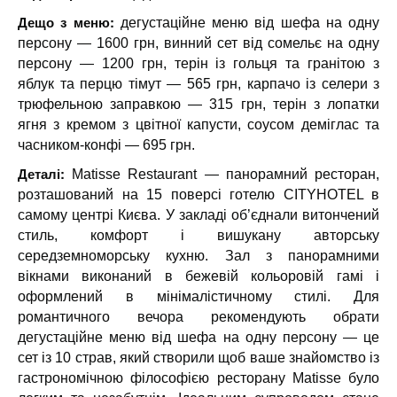
Дещо з меню:
дегустаційне меню від шефа на одну
персону — 1600 грн, винний сет від сомельє на одну
персону — 1200 грн, терін із гольця та гранітою з
яблук та перцю тімут — 565 грн, карпачо із селери з
трюфельною заправкою — 315 грн, терін з лопатки
ягня з кремом з цвітної капусти, соусом деміглас та
часником-конфі — 695 грн.
Деталі:
Matisse Restaurant — панорамний ресторан,
розташований на 15 поверсі готелю CITYHOTEL в
самому центрі Києва. У закладі об’єднали витончений
стиль, комфорт і вишукану авторську
середземноморську кухню. Зал з панорамними
вікнами виконаний в бежевій кольоровій гамі і
оформлений в мінімалістичному стилі. Для
романтичного вечора рекомендують обрати
дегустаційне меню від шефа на одну персону — це
сет із 10 страв, який створили щоб ваше знайомство із
гастрономічною філософією ресторану Matisse було