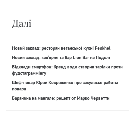
Далi
Новий заклад: ресторан веганської кухні Fenkhel
Новий заклад: кав‘ярня та бар Lion Bar на Подолі
Відклади смартфон: бренд води створив тарілки проти
фудстаграммінгу
Шеф-повар Юрий Ковриженко про закулисье работы
повара
Баранина на мангале: рецепт от Марко Черветти