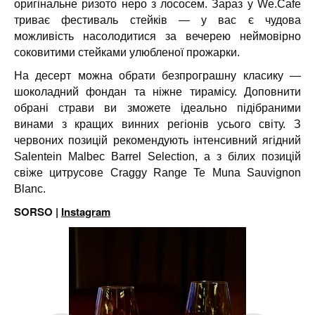
оригінальне ризото неро з лососем. Зараз у We.Cafe
триває фестиваль стейків — у вас є чудова
можливість насолодитися за вечерею неймовірно
соковитими стейками улюбленої прожарки.
На десерт можна обрати безпрограшну класику —
шоколадний фондан та ніжне тирамісу. Доповнити
обрані страви ви зможете ідеально підібраними
винами з кращих винних регіонів усього світу. З
червоних позицій рекомендують інтенсивний ягідний
Salentein Malbec Barrel Selection, а з білих позицій
свіже цитрусове Craggy Range Te Muna Sauvignon
Blanc.
SORSO |
Instagram