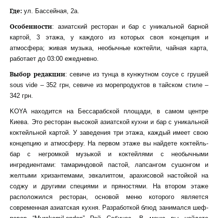
Где:
ул. Бассейная, 2а.
Особенности
: азиатский ресторан и бар с уникальной барной
картой, 3 этажа, у каждого из которых своя концепция и
атмосфера; живая музыка, необычные коктейли, чайная карта,
работает до 03:00 ежедневно.
Выбор редакции
: севиче из тунца в кунжутном соусе с грушей
sous vide – 352 грн, севиче из морепродуктов в тайском стиле –
342 грн.
KOYA находится на Бессарабской площади, в самом центре
Киева. Это ресторан высокой азиатской кухни и бар с уникальной
коктейльной картой. У заведения три этажа, каждый имеет свою
концепцию и атмосферу. На первом этаже вы найдете коктейль-
бар с негромкой музыкой и коктейлями с необычными
ингредиентами: тамариндовой пастой, лапсангом сушонгом и
желтыми хризантемами, эвкалиптом, арахисовой настойкой на
соджу и другими специями и пряностями. На втором этаже
расположился ресторан, основой меню которого является
современная азиатская кухня. Разработкой блюд занимался шеф-