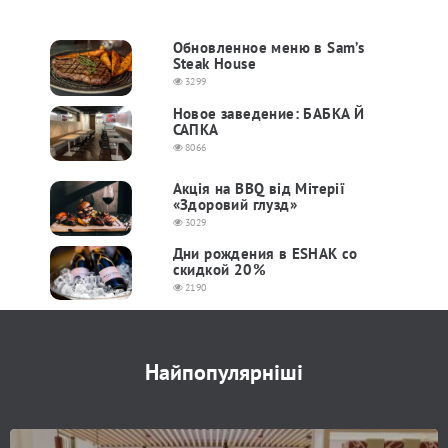
Обновленное меню в Sam’s
Steak House
3299
Новое заведение: БАБКА Й
САПКА
8066
Акція на BBQ від Мітерії
«Здоровий глузд»
3029
Дни рождения в ESHAK со
скидкой 20%
2190
Найпопулярніші