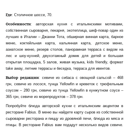
Где
: Столичное шоссе, 70.
Особенности
: авторская кухня с итальянскими мотивами,
собственная сыроварня, пекарня, экотеплица, шеф-повар один из
лучших в Италии – Джанни Тота, обширная винная карта, барное
меню, коктейльная карта, кальянная карта, детское меню,
азиатское меню, резерв столов, панорамная терраса с видом на
лес и шоу-кухней, двухэтажный домик для детей и большая
открытая площадка, 5 залов, живая музыка, kids friendly, формат
take away, летние террасы и беседка, терраса для ивентов.
Выбор редакции
: севиче из сибаса с овощной сальсой – 468
грн, севиче из лосося, тунца Yellowfin и креветок с трюфельным
соусом – 280 грн, севиче из тунца Yellowfin в кунжутном соусе –
365 грн, севиче из морепродуктов – 378 грн.
Попробуйте блюда авторской кухни с итальянским акцентом в
ресторане Fabius. В меню вы найдете карту сыров из собственной
сыроварни ресторана и пиццу из дровяной печи, блюда из мяса и
птицы. В ресторане Fabius вам подадут несколько видов севиче.