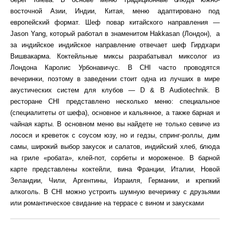
восточной Азии, Индии, Китая, меню адаптировано под
европейский формат. Шеф повар китайского направления —
Jason Yang, который работал в знаменитом Hakkasan (Лондон), а
за индийское индийское направление отвечает шеф Гирдхари
Вишвакарма. Коктейльные миксы разрабатывал миксолог из
Лондона Каролис Урбонавичус. В CHI часто проводятся
вечеринки, поэтому в заведении стоит одна из лучших в мире
акустических систем для клубов — D & B Audiotechnik. В
ресторане CHI представлено несколько меню: специальное
(специалитеты от шефа), основное и кальянное, а также барная и
чайная карты. В основном меню вы найдете не только севиче из
лосося и креветок с соусом юзу, но и гедзы, спринг-роллы, дим
самы, широкий выбор закусок и салатов, индийский хлеб, блюда
на гриле «робата», клей-пот, сорбеты и мороженое. В барной
карте представлены коктейли, вина Франции, Италии, Новой
Зеландии, Чили, Аргентины, Израиля, Германии, и крепкий
алкоголь. В CHI можно устроить шумную вечеринку с друзьями
или романтическое свидание на террасе с вином и закусками