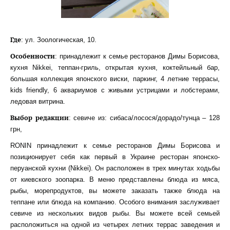
Где
: ул. Зоологическая, 10.
Особенности
: принадлежит к семье ресторанов Димы Борисова,
кухня Nikkei, теппан-гриль, открытая кухня, коктейльный бар,
большая коллекция японского виски, паркинг, 4 летние террасы,
kids friendly, 6 аквариумов с живыми устрицами и лобстерами,
ледовая витрина.
Выбор редакции
: севиче из: сибаса/лосося/дорадо/тунца – 128
грн,
RONIN принадлежит к семье ресторанов Димы Борисова и
позиционирует себя как первый в Украине ресторан японско-
перуанской кухни (Nikkei). Он расположен в трех минутах ходьбы
от киевского зоопарка. В меню представлены блюда из мяса,
рыбы, морепродуктов, вы можете заказать также блюда на
теппане или блюда на компанию. Особого внимания заслуживает
севиче из нескольких видов рыбы. Вы можете всей семьей
расположиться на одной из четырех летних террас заведения и