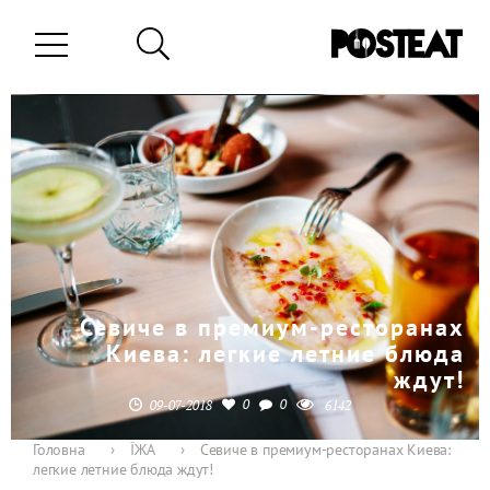
Севиче в премиум-ресторанах
Киева: легкие летние блюда
ждут!
0
0
09-07-2018
6142
Головна
›
ЇЖА
›
Севиче в премиум-ресторанах Киева:
легкие летние блюда ждут!