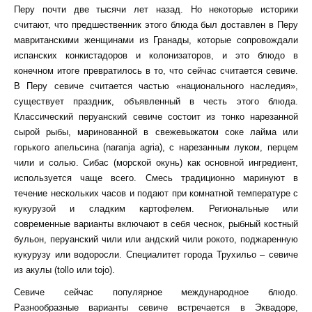
Перу почти две тысячи лет назад. Но некоторые историки
считают, что предшественник этого блюда был доставлен в Перу
мавританскими женщинами из Гранады, которые сопровождали
испанских конкистадоров и колонизаторов, и это блюдо в
конечном итоге превратилось в то, что сейчас считается севиче.
В Перу севиче считается частью «национального наследия»,
существует праздник, объявленный в честь этого блюда.
Классический перуанский севиче состоит из тонко нарезанной
сырой рыбы, маринованной в свежевыжатом соке лайма или
горького апельсина (naranja agria), с нарезанным луком, перцем
чили и солью. Сибас (морской окунь) как основной ингредиент,
используется чаще всего. Смесь традиционно маринуют в
течение нескольких часов и подают при комнатной температуре с
кукурузой и сладким картофелем. Региональные или
современные варианты включают в себя чеснок, рыбный костный
бульон, перуанский чили или андский чили рокото, поджаренную
кукурузу или водоросли. Специалитет города Трухильо – севиче
из акулы (tollo или tojo).
Севиче сейчас популярное международное блюдо.
Разнообразные варианты севиче встречается в Эквадоре,