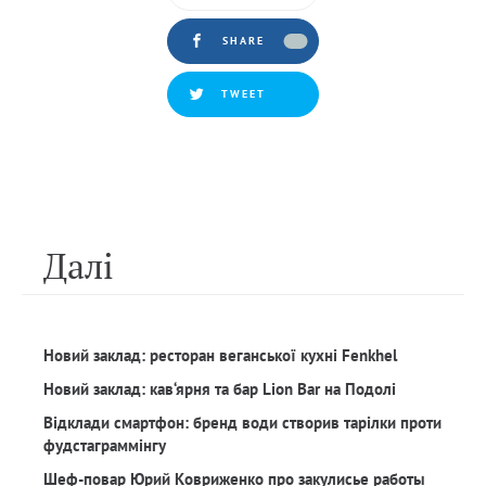
SHARE
TWEET
Далi
Новий заклад: ресторан веганської кухні Fenkhel
Новий заклад: кав‘ярня та бар Lion Bar на Подолі
Відклади смартфон: бренд води створив тарілки проти
фудстаграммінгу
Шеф-повар Юрий Ковриженко про закулисье работы