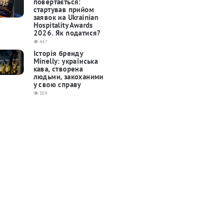
повертається:
cтартував прийом
заявок на Ukrainian
Hospitality Awards
2026. Як податися?
447
Історія бренду
Minelly: українська
кава, створена
людьми, закоханими
у свою справу
309