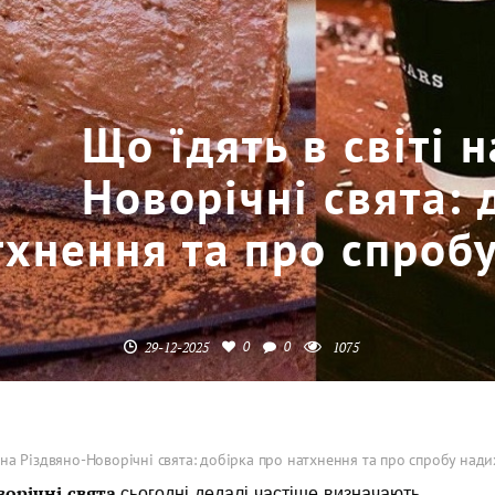
Що їдять в світі 
Новорічні свята: 
тхнення та про спроб
0
0
29-12-2025
1075
і на Різдвяно-Новорічні свята: добірка про натхнення та про спробу нади
ворічні свята
сьогодні дедалі частіше визначають