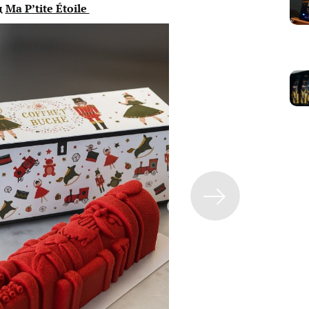
д
Ma P’tite Étoile