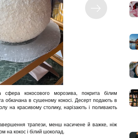
 сфера кокосового морозива, покрита білим
а обкачана в сушеному кокосі. Десерт подають в
толу на красивому столику, нарізають і поливають
завершення трапези, менш насичене й важке, ніж
том на кокос і білий шоколад.