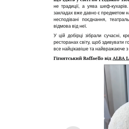
не традиції, а уява шеф-кухарів
закладах вже давно є предметом н
несподівані поєднання, театрал
відмова від неї.
У цій добірці зібрали сучасні, к
ресторанах світу, щоб здивувати го
все найцікавіше та найвражаюче з 
Гігантський Raffaello від
ALBA 