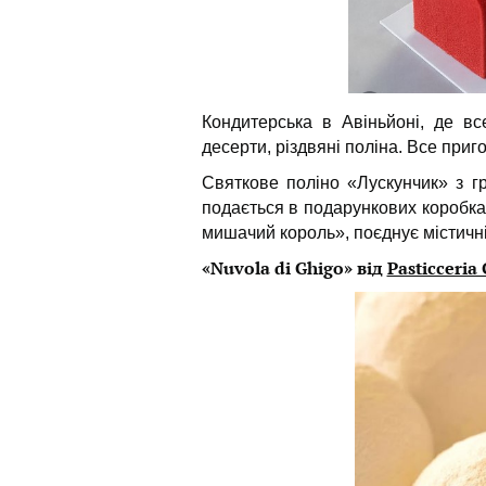
Кондитерська в Авіньйоні, де все
десерти, різдвяні поліна. Все при
Святкове поліно «Лускунчик» з гр
подається в подарункових коробках
мишачий король», поєднує містичні
«Nuvola di Ghigo» від
Pasticceria