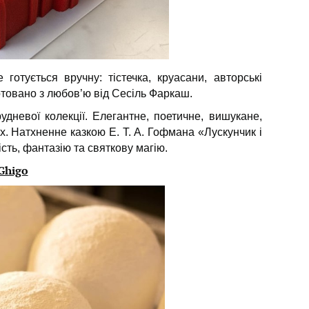
 готується вручну: тістечка, круасани, авторські
готовано з любов’ю від Сесіль Фаркаш.
удневої колекції. Елегантне, поетичне, вишукане,
. Натхненне казкою Е. Т. А. Гофмана «Лускунчик і
сть, фантазію та святкову магію.
 Ghigo