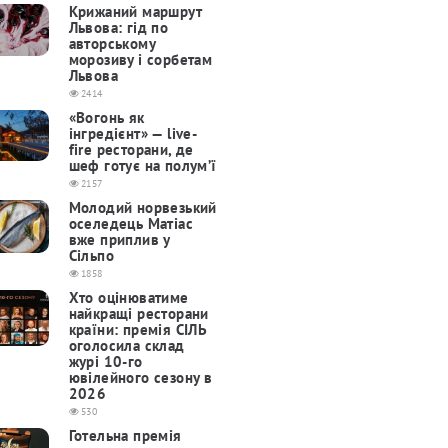
Крижаний маршрут
Львова: гід по
авторському
морозиву і сорбетам
Львова
2414
«Вогонь як
інгредієнт» — live-
fire ресторани, де
шеф готує на полум’ї
2157
Молодий норвезький
оселедець Матіас
вже приплив у
Сільпо
1858
Хто оцінюватиме
найкращі ресторани
країни: премія СІЛЬ
оголосила склад
журі 10-го
ювілейного сезону в
2026
530
Готельна премія