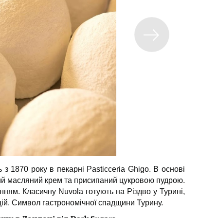
 з 1870 року в пекарні Pasticceria Ghigo. В основі
кий масляний крем та присипаний цукровою пудрою.
нням. Класичну Nuvola готують на Різдво у Турині,
цій. Символ гастрономічної спадщини Турину.