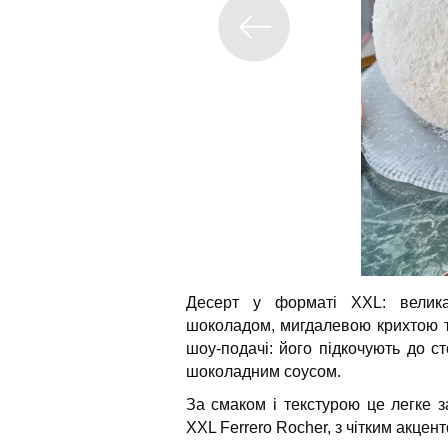
Десерт у форматі XXL: велика
шоколадом, мигдалевою крихтою т
шоу-подачі: його підкочують до с
шоколадним соусом.
За смаком і текстурою це легке 
XXL Ferrero Rocher, з чітким акцен