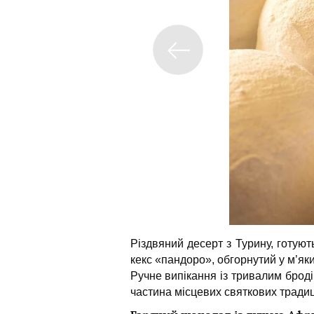
Різдвяний десерт з Турину, готують
кекс «пандоро», обгорнутий у м’я
Ручне випікання із тривалим броді
частина місцевих святкових тради