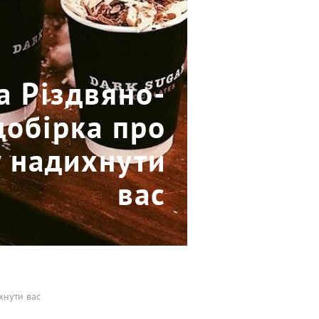
на Різдвяно-
добірка про
у надихнути
вас
хнути вас