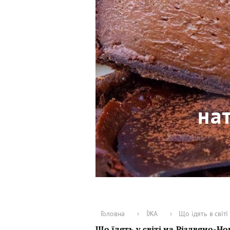
на
Головна
›
ЇЖА
›
Що їдять в світ
Що їдять у світі на Різдвяно-Но