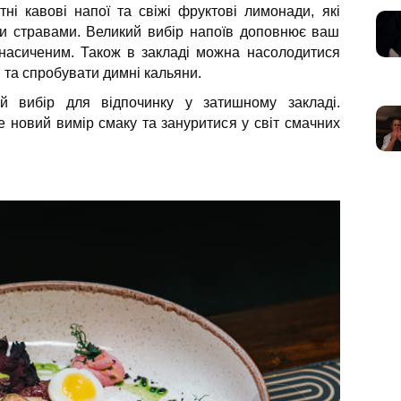
ні кавові напої та свіжі фруктові лимонади, які
и стравами. Великий вибір напоїв доповнює ваш
 насиченим. Також в закладі можна насолодитися
та спробувати димні кальяни.
 вибір для відпочинку у затишному закладі.
 новий вимір смаку та зануритися у світ смачних