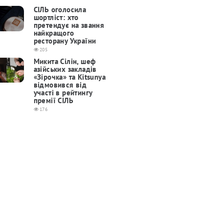
СІЛЬ оголосила
шортліст: хто
претендує на звання
найкращого
ресторану України
205
Микита Сілін, шеф
азійських закладів
«Зірочка» та Kitsunya
відмовився від
участі в рейтингу
премії СІЛЬ
176