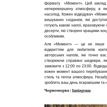
формату «Момент». Цей заклад н
неперевершену атмосферу, в як
насолод. Кожен відвідувач «Момен
вишуканих сніданків, які доступ
готують кавові напої, враховуючи 
десерти, які створені кращими ко
особливим.
Але «Момент» — це не лише ко
відкриттям для любителів кокт
авторських напоїв, які точно ва
створюючи справжні шедеври, які
замовити з 12:00 по 23:00.
Відвіда
кожен момент вашого перебування
стиль та тепла атмосфера. Незаб
зроблять ваш день яскравішим та 
Чорноморка |
Instagram