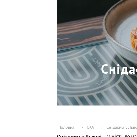
Сніда
Головна
›
ЇЖА
›
Снідаємо у Льво
Снідаємо у Львові
– у місті, де н