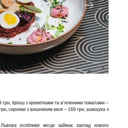
9 грн, бріош з креветками та в’яленими томатами –
 грн, сирники з вишневим кюлі – 169 грн, шакшука з
 Львова особливе місце займає заклад нового