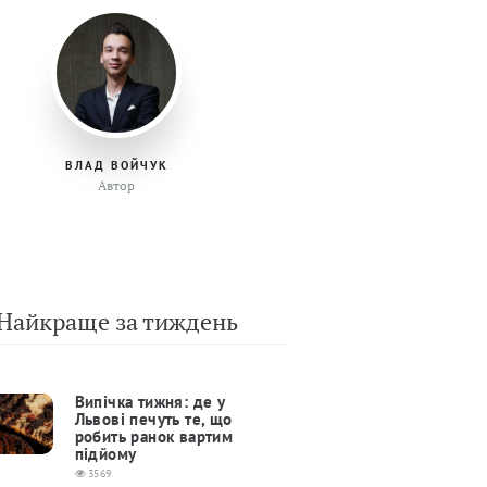
ВЛАД ВОЙЧУК
Автор
Найкраще за тиждень
Випічка тижня: де у
Львові печуть те, що
робить ранок вартим
підйому
3569