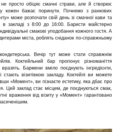
е просто обіцяє смачні страви, але й створює
у кожен бажає поринути. Почнемо з ранкових
ту» може розпочати свій день зі смачної кави та
ні в закладі з 8:00 до 16:00. Баристи майстерно
індивідуальні смакові уподобання кожного гостя. А
ндитерами міста, роблять сніданок по-справжньому
ндитерська. Вечір тут може стати справжнім
ейлів. Коктейльний бар пропонує різноманіття
с вразять. Бармени вміло поєднують інгредієнти,
 стають візитівкою закладу. Коктейлі ви можете
вши «Момент», ви пізнаєте естетику, яка дбає про
. Цей заклад стає місцем, де поєднуються смак,
утні враження від візиту у «Момент» гарантовано
насиченішим.