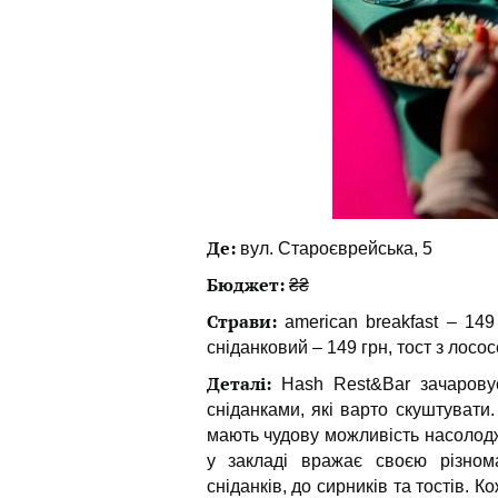
Де:
вул. Староєврейська, 5
Бюджет:
₴₴
Страви:
american breakfast – 149 
сніданковий – 149 грн, тост з лосос
Деталі:
Hash Rest&Bar зачарову
сніданками, які варто скуштувати.
мають чудову можливість насолод
у закладі вражає своєю різнома
сніданків, до сирників та тостів. 