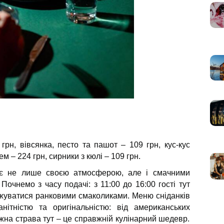
грн, вівсянка, песто та пашот – 109 грн, кус-кус
ем – 224 грн, сирники з кюлі – 109 грн.
є не лише своєю атмосферою, але і смачними
 Почнемо з часу подачі: з 11:00 до 16:00 гості тут
жуватися ранковими смаколиками. Меню сніданків
нітністю та оригінальністю: від американських
Кожна страва тут – це справжній кулінарний шедевр.