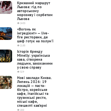
Крижаний маршрут
Львова: гід по
авторському
морозиву і сорбетам
Львова
2433
«Вогонь як
інгредієнт» — live-
fire ресторани, де
шеф готує на полум’ї
2185
Історія бренду
Minelly: українська
кава, створена
людьми, закоханими
у свою справу
329
Нові заклади Києва.
Липень 2026: 19
локацій — паста-
бістро, корейське
кафе, італійські та
грузинські рести,
міські кафе,
спешелті кав’ярні
280