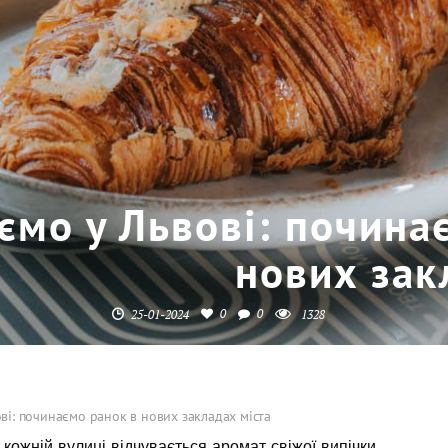
ємо у Львові: почина
нових зак
0
0
25-01-2024
1328
ві: починаємо ранок в нових закладах міста
а кожній вулиці відчувається аромат свіжої випічки,