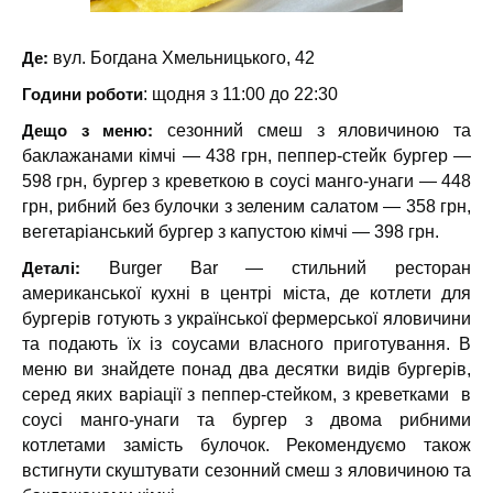
Де:
вул. Богдана Хмельницького, 42
Години роботи
: щодня з 11:00 до 22:30
Дещо з меню:
сезонний смеш з яловичиною та
баклажанами кімчі — 438 грн, пеппер-стейк бургер —
598 грн, бургер з креветкою в соусі манго-унаги — 448
грн, рибний без булочки з зеленим салатом — 358 грн,
вегетаріанський бургер з капустою кімчі — 398 грн.
Деталі:
Burger Bar — стильний ресторан
американської кухні в центрі міста, де котлети для
бургерів готують з української фермерської яловичини
та подають їх із соусами власного приготування. В
меню ви знайдете понад два десятки видів бургерів,
серед яких варіації з пеппер-стейком, з креветками в
соусі манго-унаги та бургер з двома рибними
котлетами замість булочок. Рекомендуємо також
встигнути скуштувати сезонний смеш з яловичиною та