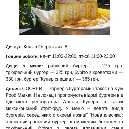
Де:
вул. Князів Острозьких, 8
Години роботи:
нд-чт 11:00-22:00, пт-сб 11:00-23:00
Дещо з меню:
ранковий бургер — 275 грн,
трюфельний бургер — 325 грн, буріто з креветками —
330 грн, бургер “Купер спешиал” — 365 грн.
Деталі:
COOPER — корнер з бургерами і такос на Kyiv
Food Market. На локації пропонують відомі бургери від
одеського ресторатора Алекса Купера, а також
мексиканський стріт-фуд. У меню – девять видів
бургерів, серед яких є окремі позиції “Нова класика”:
апетитний ранковий бургер зі смаженим беконом та
трюфельний бургер з двома яловичими смеш