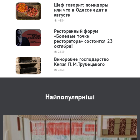
Шеф говорит: помидоры
или что в Одессе едят в
августе
4684
Ресторанный форум
«Болевые точки
ресторатора» состоится 23
октября!
2839
Виноробне господарство
Князя П.М.Трубецького
2868
Найпопулярніші