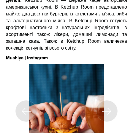
Деталі:
Ketchup Room — мережа кафе авторської
американської кухні. В Ketchup Room представлено
майже два десятки бургерів із котлетами з м’яса, риби
та альтернативного м’яса. В Ketchup Room готують
крафтові настоянки з натуральних інгредієнтів, в
асортименті також лікери, домашні лимонади та
запашна кава. Також в Ketchup Room величезна
колекція кетчупів зі всього світу.
Mushlya |
Instagram