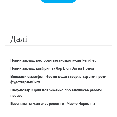
Далi
Новий заклад: ресторан веганської кухні Fenkhel
Новий заклад: кав‘ярня та бар Lion Bar на Подолі
Відклади смартфон: бренд води створив тарілки проти
фудстаграммінгу
Шеф-повар Юрий Ковриженко про закулисье работы
повара
Баранина на мангале: рецепт от Марко Черветти