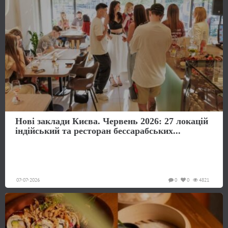
Нові заклади Києва. Червень 2026: 27 локацій
індійський та ресторан бессарабських...
07-07-2026
0
0
4821