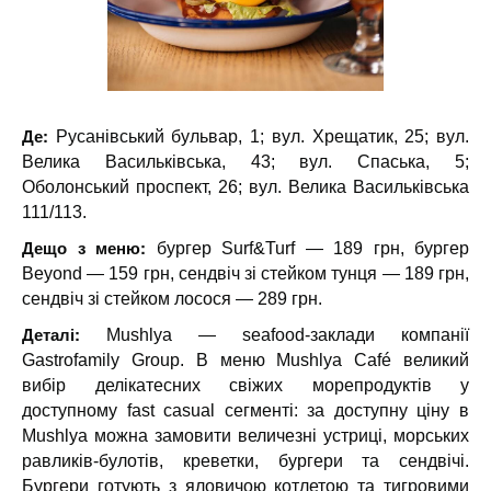
Де:
Русанівський бульвар, 1; вул. Хрещатик, 25; вул.
Велика Васильківська, 43; вул. Спаська, 5;
Оболонський проспект, 26; вул. Велика Васильківська
111/113.
Дещо з меню:
бургер Surf&Turf — 189 грн, бургер
Beyond — 159 грн, сендвіч зі стейком тунця — 189 грн,
сендвіч зі стейком лосося — 289 грн.
Деталі:
Mushlya — seafood-заклади компанії
Gastrofamily Group. В меню Mushlya Café великий
вибір делікатесних свіжих морепродуктів у
доступному fast casual сегменті: за доступну ціну в
Mushlya можна замовити величезні устриці, морських
равликів-булотів, креветки, бургери та сендвічі.
Бургери готують з яловичою котлетою та тигровими