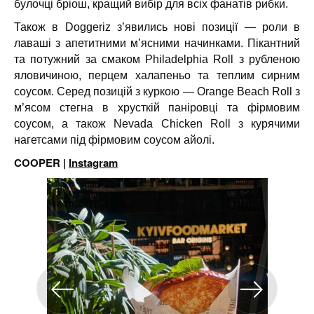
булочці бріош, кращий вибір для всіх фанатів рибки.
Також в Doggeriz з’явились нові позиції — роли в
лаваші з апетитними м’ясними начинками. Пікантний
та потужний за смаком Philadelphia Roll з рубленою
яловичиною, перцем халапеньо та теплим сирним
соусом. Серед позицій з куркою — Orange Beach Roll з
м’ясом стегна в хрусткій паніровці та фірмовим
соусом, а також Nevada Chicken Roll з курячими
нагетсами під фірмовим соусом айолі.
COOPER |
Instagram