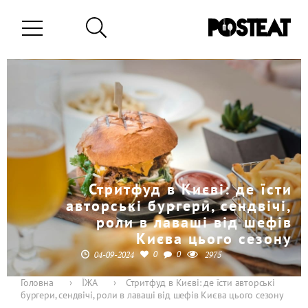
Стритфуд в Києві: де їсти
авторські бургери, сендвічі,
роли в лаваші від шефів
Києва цього сезону
0
0
04-09-2024
2975
Головна
›
ЇЖА
›
Стритфуд в Києві: де їсти авторські
бургери, сендвічі, роли в лаваші від шефів Києва цього сезону