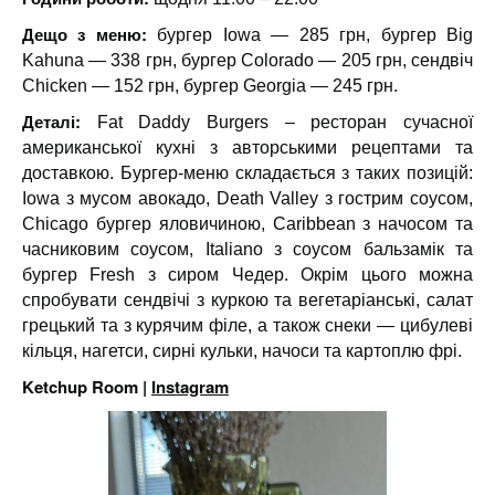
Дещо з меню:
бургер Iowa — 285 грн, бургер Big
Kahuna — 338 грн, бургер Сolorado — 205 грн, сендвіч
Chicken — 152 грн, бургер Georgia — 245 грн.
Деталі:
Fat Daddy Burgers – ресторан сучасної
американської кухні з авторськими рецептами та
доставкою. Бургер-меню складається з таких позицій:
Iowa з мусом авокадо, Death Valley з гострим соусом,
Chicago бургер яловичиною, Caribbean з начосом та
часниковим соусом, Italiano з соусом бальзамік та
бургер Fresh з сиром Чедер. Окрім цього можна
спробувати сендвічі з куркою та вегетаріанські, салат
грецький та з курячим філе, а також снеки — цибулеві
кільця, нагетси, сирні кульки, начоси та картоплю фрі.
Ketchup Room |
Instagram