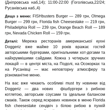
(Дніпровська наб,14); 11:00-22:00 (Гоголівська,22/24;
Русанівська наб.,4)
Дещо з меню:
FISHbusters Burger — 289 грн, О!mega
Burger — 299 грн, Florida fish Cheesestake — 219 грн,
Philadelphia Roll — 239 грн, Orange Beach Roll — 189
грн, Nevada Chicken Roll — 159 грн.
Деталі:
Мережа ресторанів американської кухні
Doggeriz вже майже 10 років вражає гостей
авторськими бургерами, оригінальними хот-догами та
найхрумкішими сайдами. Кожна з чотирьох зручних
локацій — в центрі міста, на Подолі, на Осокорках та
на Русанівці — має неповторну атмосферу та
різноманітне меню.
На вас вже чекають особливі must try новинки від
Doggeriz — два нових фішбургери з рибною
котлетою, авторськм соусами та ідеальни балансом
смаків. Також серед яскравих новинок в меню Florida
fish cheesestake сендвіч з білою рибою в пухкій