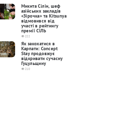
Микита Сілін, шеф
азійських закладів
«Зірочка» та Kitsunya
відмовився від
участі в рейтингу
премії СІЛЬ
222
Як закохатися в
Карпати: Concept
Stay продовжує
відкривати сучасну
Гуцульщину
210