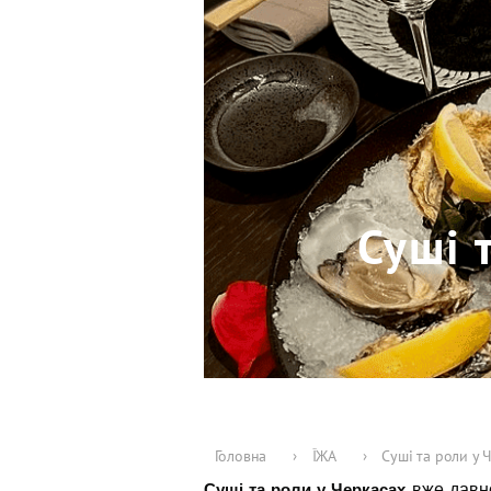
Суші 
Головна
›
ЇЖА
›
Суші та роли у Ч
Суші та роли у Черкасах
вже давн