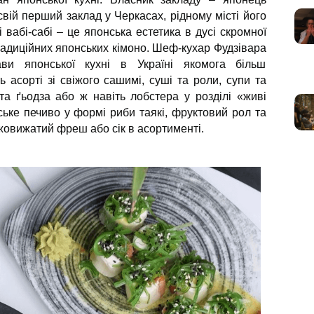
свій перший заклад у Черкасах, рідному місті його
і вабі-сабі – це японська естетика в дусі скромної
традиційних японських кімоно. Шеф-кухар Фудзівара
ви японської кухні в Україні якомога більш
асорті зі свіжого сашимі, суші та роли, супи та
 та ґьодза або ж навіть лобстера у розділі «живі
ьке печиво у формі риби таякі, фруктовий рол та
іжовижатий фреш або сік в асортименті.