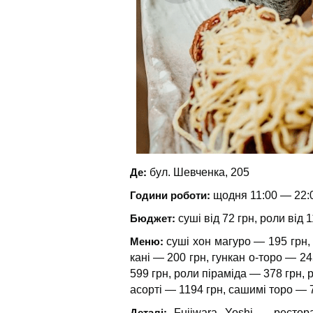
Де:
бул. Шевченка, 205
Години роботи:
щодня 11:00 — 22:
Бюджет:
суші від 72 грн, роли від 1
Меню:
суші хон магуро — 195 грн, 
кані — 200 грн, гункан о-торо — 2
599 грн, роли піраміда — 378 грн, 
асорті — 1194 грн, сашимі торо — 7
Деталі:
Fujiwara Yoshi – рестор