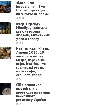
«Вогонь як
інгредієнт» — live-
fire ресторани, де
шеф готує на полум’ї
2234
Історія бренду
Minelly: українська
кава, створена
людьми, закоханими
у свою справу
380
Нові заклади Києва.
Липень 2026: 19
локацій — паста-
бістро, корейське
кафе, італійські та
грузинські рести,
міські кафе,
спешелті кав’ярні
361
СІЛЬ оголосила
шортліст: хто
претендує на звання
найкращого
ресторану України
254