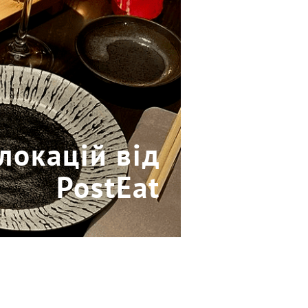
 локацій від
PostEat