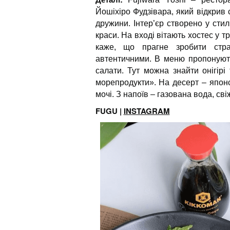
Йошіхіро Фудзівара, який відкрив 
дружини. Інтер’єр створено у стил
краси. На вході вітають хостес у 
каже, що прагне зробити стра
автентичними. В меню пропонують 
салати. Тут можна знайти онігірі
морепродукти». На десерт – японс
мочі. З напоїв – газована вода, св
FUGU |
INSTAGRAM