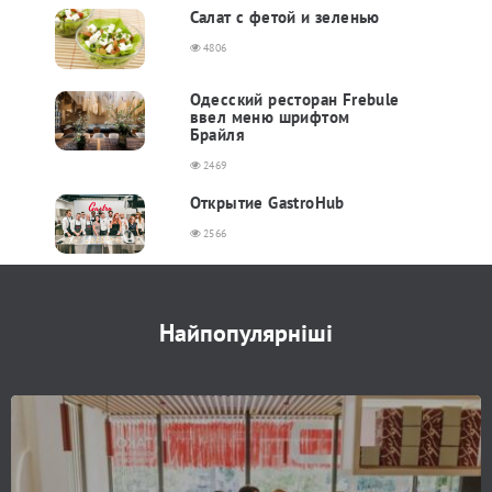
Салат с фетой и зеленью
4806
Одесский ресторан Frebule
ввел меню шрифтом
Брайля
2469
Открытие GastroHub
2566
Найпопулярніші