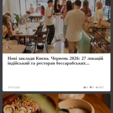
Нові заклади Києва. Червень 2026: 27 локацій
індійський та ресторан бессарабських...
07-07-2026
0
0
4837