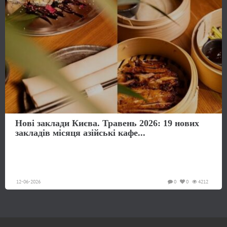
Нові заклади Києва. Травень 2026: 19 нових
закладів місяця азійські кафе...
12-06-2026
0
0
4212