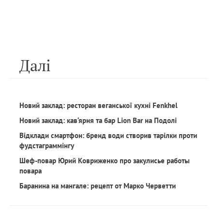
Далi
Новий заклад: ресторан веганської кухні Fenkhel
Новий заклад: кав‘ярня та бар Lion Bar на Подолі
Відклади смартфон: бренд води створив тарілки проти
фудстаграммінгу
Шеф-повар Юрий Ковриженко про закулисье работы
повара
Баранина на мангале: рецепт от Марко Черветти