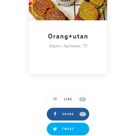
Orang+utan
Адрес: Артёма, 72
LIKE
0
SHARE
TWEET