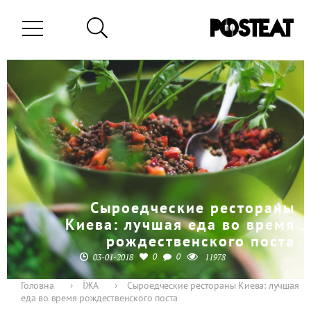
Сыроедческие рестораны
Киева: лучшая еда во время
рождественского поста
0
0
03-01-2018
11978
Головна
›
ЇЖА
›
Сыроедческие рестораны Киева: лучшая
еда во время рождественского поста