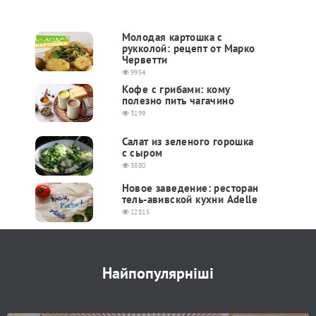
Молодая картошка с
рукколой: рецепт от Марко
Черветти
9954
Кофе с грибами: кому
полезно пить чагачино
3199
Салат из зеленого горошка
с сыром
3880
Новое заведение: ресторан
тель-авивской кухни Adelle
12815
Найпопулярніші