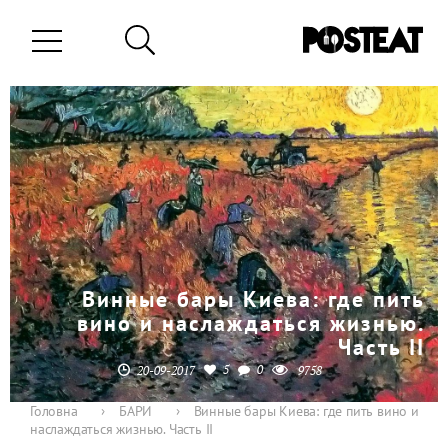
Винные бары Киева: где пить
вино и наслаждаться жизнью.
Часть II
5
0
20-09-2017
9758
Головна
›
БАРИ
›
Винные бары Киева: где пить вино и
наслаждаться жизнью. Часть II