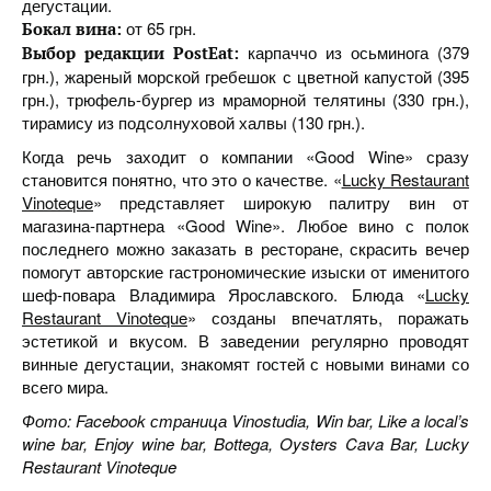
дегустации.
от 65 грн.
Бокал вина:
карпаччо из осьминога (379
Выбор редакции PostEat:
грн.), жареный морской гребешок с цветной капустой (395
грн.), трюфель-бургер из мраморной телятины (330 грн.),
тирамису из подсолнуховой халвы (130 грн.).
Когда речь заходит о компании «Good Wine» сразу
становится понятно, что это о качестве. «
Lucky Restaurant
Vinoteque
» представляет широкую палитру вин от
магазина-партнера «Good Wine». Любое вино с полок
последнего можно заказать в ресторане, скрасить вечер
помогут авторские гастрономические изыски от именитого
шеф-повара Владимира Ярославского. Блюда «
Lucky
Restaurant Vinoteque
» созданы впечатлять, поражать
эстетикой и вкусом. В заведении регулярно проводят
винные дегустации, знакомят гостей с новыми винами со
всего мира.
Фото: Facebook страница Vinostudia, Win bar, Like a local’s
wine bar, Enjoy wine bar, Bottega, Oysters Cava Bar, Lucky
Restaurant Vinoteque