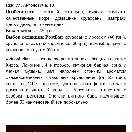
ул. Антоновича, 13
Где:
светлый интерьер, винная комната,
Особенности:
качественный кофе, домашние круассаны, завтраки
целый день, лояльные цены.
от 45 грн.
Бокал вина:
круассан с лососем (40 грн.),
Выбор редакции PostEat:
круассан с соленой карамелью (30 грн.), камамбер гриль с
малиновым соусом (65 грн.).
«
Vinostudia
» — новая очаровательная локация на карте
Киева. Лаконичный интерьер, активная барная зона и
легкая музыка. Зал наполнен стойким ароматом
свежеиспеченных сливочных круассанов (от 25 грн.),
кофе на 100% арабике, уютной атмосферой тепла и
домашнего уюта. К вину в «
Vinostudia
» относятся с
особым трепетом. Энотека винного бара насчитывает
более 50 наименований вин побокально.