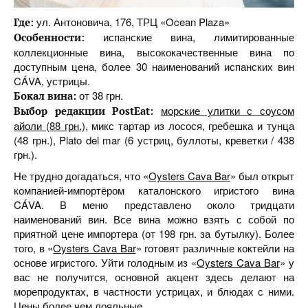
ул. Антоновича, 176, ТРЦ «Ocean Plaza»
Где:
испанские вина, лимитированные
Особенности:
коллекционные вина, высококачественные вина по
доступным цена, более 30 наименований испанских вин
CÁVA, устрицы.
от 38 грн.
Бокал вина:
морские улитки с соусом
Выбор редакции PostEat:
айоли (88 грн.)
, микс тартар из лосося, гребешка и тунца
(48 грн.), Plato del mar (6 устриц, буллоты, креветки / 438
грн.).
Не трудно догадаться, что «
Oysters Cava Bar
» был открыт
компанией-импортёром каталонского игристого вина
CÁVA. В меню представлено около тридцати
наименований вин. Все вина можно взять с собой по
приятной цене импортера (от 198 грн. за бутылку). Более
того, в «
Oysters Cava Bar
» готовят различные коктейли на
основе игристого. Уйти голодным из «
Oysters Cava Bar
» у
вас не получится, основной акцент здесь делают на
морепродуктах, в частности устрицах, и блюдах с ними.
Цены более чем лояльные.