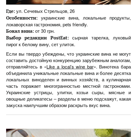
ул. Сечевых Стрельцов, 26
Где:
украинские вина, локальные продукты,
Особенности:
локаворская гастрономия, pets friendly.
от 30 грн.
Бокал вина:
сырная тарелка, луковый
Выбор редакции PostEat:
пирог к белому вину, сет улиток.
Если вы твердо убеждены, что украинские вина не могут
составить достойную конкуренцию зарубежным аналогам,
отправляйтесь в «
Like a local’s wine bar
». Винотека бара
объединила уникальные локальные вина и более десятка
локальных виноделен и винных хозяйств, а кулинарная
часть поражает многогранностью местной гастрономии.
Украинские устрицы, улитки, козьи сыры, мясные и
овощные деликатесы – разделы в меню подскажут, какая
закуска наилучшим образом раскрыть вкус вина.