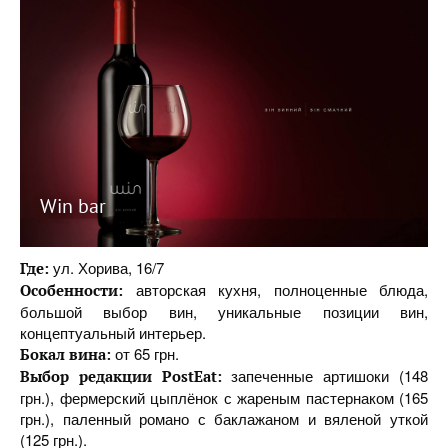
Win bar
ул. Хорива, 16/7
Где:
авторская кухня, полноценные блюда,
Особенности:
большой выбор вин, уникальные позиции вин,
концептуальный интерьер.
от 65 грн.
Бокал вина:
запеченные артишоки (148
Выбор редакции PostEat:
грн.), фермерский цыплёнок с жареным пастернаком (165
грн.), паленный романо с баклажаном и вяленой уткой
(125 грн.).