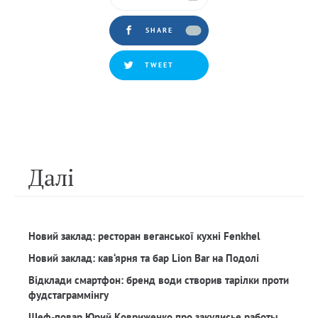
SHARE
TWEET
Далi
Новий заклад: ресторан веганської кухні Fenkhel
Новий заклад: кав‘ярня та бар Lion Bar на Подолі
Відклади смартфон: бренд води створив тарілки проти
фудстаграммінгу
Шеф-повар Юрий Ковриженко про закулисье работы