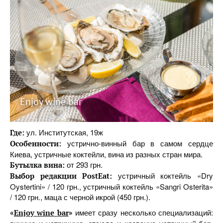
Enjoy wine bar
ул. Институтская, 19ж
Где:
устрично-винный бар в самом сердце
Особенности:
Киева, устричные коктейли, вина из разных стран мира.
от 293 грн.
Бутылка вина:
устричный коктейль «Dry
Выбор редакции PostEat:
Oystertini» / 120 грн., устричный коктейль «Sangri Osterita»
/ 120 грн., маца с черной икрой (450 грн.).
имеет сразу несколько специализаций:
«
Enjoy
wine
bar
»