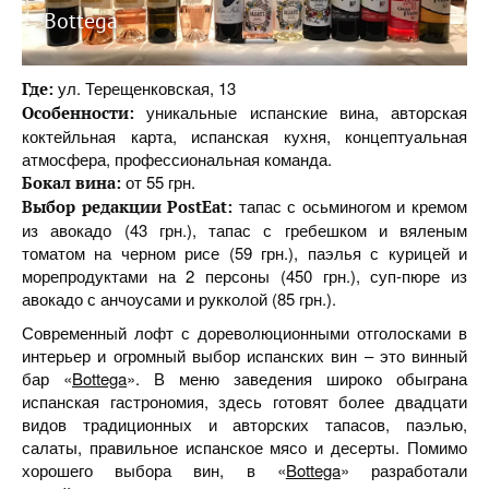
Bottega
ул. Терещенковская, 13
Где:
уникальные испанские вина, авторская
Особенности:
коктейльная карта, испанская кухня, концептуальная
атмосфера, профессиональная команда.
от 55 грн.
Бокал вина:
тапас с осьминогом и кремом
Выбор редакции PostEat:
из авокадо (43 грн.), тапас с гребешком и вяленым
томатом на черном рисе (59 грн.), паэлья с курицей и
морепродуктами на 2 персоны (450 грн.), суп-пюре из
авокадо с анчоусами и рукколой (85 грн.).
Современный лофт с дореволюционными отголосками в
интерьер и огромный выбор испанских вин – это винный
бар «
Bottega
». В меню заведения широко обыграна
испанская гастрономия, здесь готовят более двадцати
видов традиционных и авторских тапасов, паэлью,
салаты, правильное испанское мясо и десерты. Помимо
хорошего выбора вин, в «
Bottega
» разработали