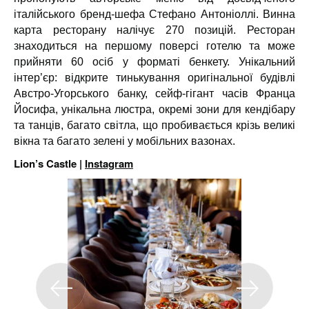
італійського бренд-шефа Стефано Антоніоллі. Винна
карта ресторану налічує 270 позицій. Ресторан
знаходиться на першому поверсі готелю та може
прийняти 60 осіб у форматі бенкету. Унікальний
інтер’єр: відкрите тинькування оригінальної будівлі
Австро-Угорського банку, сейф-гігант часів Франца
Йосифа, унікальна люстра, окремі зони для кендібару
та танців, багато світла, що пробивається крізь великі
вікна та багато зелені у мобільних вазонах.
Lion’s Castle |
Instagram