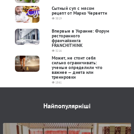
Сытный суп с мясом
рецепт от Марко Черветти
3819
Впервые в Украине: Форум
ресторанного
франчайзинга
FRANCHITHINK
3216
Может, не стоит себя
сильно ограничивать:
ученые определили что
важнее — диета или
тренировки
1861
Найпопулярніші