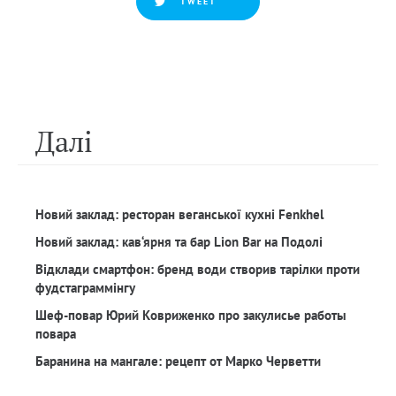
TWEET
Далi
Новий заклад: ресторан веганської кухні Fenkhel
Новий заклад: кав‘ярня та бар Lion Bar на Подолі
Відклади смартфон: бренд води створив тарілки проти
фудстаграммінгу
Шеф-повар Юрий Ковриженко про закулисье работы
повара
Баранина на мангале: рецепт от Марко Черветти