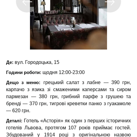
Де:
вул. Городоцька, 15
Години роботи:
щодня 12:00-23:00
Дещо з меню:
грецький салат з лабне — 390 грн,
карпачо з язика зі смаженими каперсами та сиром
пармезан — 380 грн, грибний парфе з грушею та
бренді — 370 грн, тигрові креветки панко з гуакамоле
— 620 грн.
Деталі:
Готель «Асторія» як один з перших історичних
готелів Львова, протягом 107 років приймає гостей.
Збудований у 1914 році з оригінальною назвою