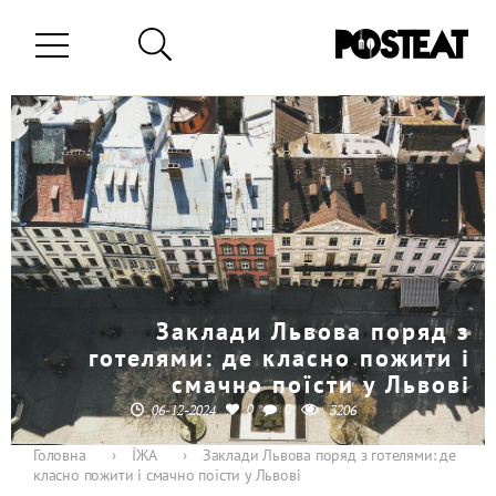
Заклади Львова поряд з
готелями: де класно пожити і
смачно поїсти у Львові
0
0
06-12-2024
3206
Головна
›
ЇЖА
›
Заклади Львова поряд з готелями: де
класно пожити і смачно поїсти у Львові