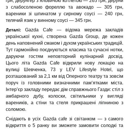
грн, дерунгер з яловичою котлетою — 265 грн, деруни
з слабосоленою фореллю та авокадо — 305 грн,
вареники зі шпинатом у сирному соусі — 240 грн,
телячий язик у винному соусі — 345 грн.
Деталі:
Gazda Cafe — відома мережа закладів
української кухні, створена Gazda Group, де кожен
день наповнений смаком і духом українських традицій.
Тут гармонійно поєднуються класика та сучасні нотки,
даруючи гостям неповторний кулінарний досвід.
Цього літа Gazda Cafe відкрили нову локацію на
вулиці Шевченка, 73 у LEV Lifestyle Hotel, що
розташований за 2,1 км від Оперного театру та зовсім
поруч із головними визначними пам’ятками міста.
Інтер’єр закладу передає дім справжнього Газди: стіл з
амбарного дубу, колоски, світильники у вигляді
вареників, а стіни та стеля прикрашені ліпниною з
соломою.
Снідають в усіх Gazda cafe зі світанком — з самого
відкриття о 5 ранку ви зможете замовити солодкі та