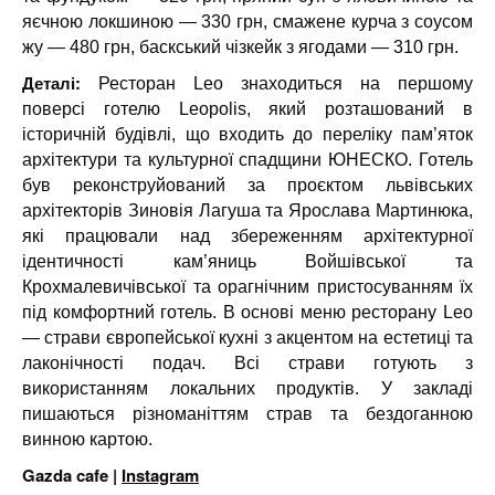
яєчною локшиною — 330 грн, смажене курча з соусом
жу — 480 грн, баскський чізкейк з ягодами — 310 грн.
Деталі:
Ресторан Leo знаходиться на першому
поверсі готелю Leopolis, який розташований в
історичній будівлі, що входить до переліку пам’яток
архітектури та культурної спадщини ЮНЕСКО. Готель
був реконструйований за проєктом львівських
архітекторів Зиновія Лагуша та Ярослава Мартинюка,
які працювали над збереженням архітектурної
ідентичності кам’яниць Войшівської та
Крохмалевичівської та орагнічним пристосуванням їх
під комфортний готель. В основі меню ресторану Leo
— страви європейської кухні з акцентом на естетиці та
лаконічності подач. Всі страви готують з
використанням локальних продуктів. У закладі
пишаються різноманіттям страв та бездоганною
винною картою.
Gazda cafe |
Instagram