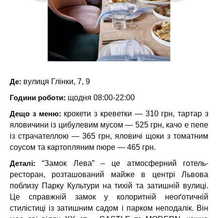
Де:
вулиця Глінки, 7, 9
Години роботи:
щодня 08:00-22:00
Дещо з меню:
крокети з креветки — 310 грн, тартар з
яловичини із цибулевим мусом — 525 грн, качо е пепе
із страчателлою — 365 грн, яловичі щоки з томатним
соусом та картопляним пюре — 465 грн.
Деталі:
“Замок Лева” – це атмосферний готель-
ресторан, розташований майже в центрі Львова
поблизу Парку Культури на тихій та затишній вулиці.
Це справжній замок у колоритній неоґотичній
стилістиці із затишним садом і парком неподалік. Він