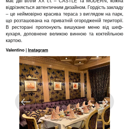
має дві вілли XX ст. – CASTLE та MODERN, кожна
відрізняється автентичним дизайном. Гордість закладу
– це неймовірно красива тераса з виглядом на парк,
що розташована на приватній огородженій території.
В ресторані пропонують вишукане меню від шеф-
кухаря, доповнене великою винною та коктейльною
картою.
Valentino |
Instagram