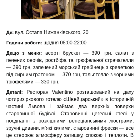
Де:
вул. Остапа Нижанківського, 20
Години роботи:
щодня 08:00-22:00
Дещо з меню:
асорті брускет — 390 грн, салат з
печених овочів, ростбіфа та трюфельної страчателли
— 390 грн, запечений морський гребінець з креветкою
під сирним гратеном — 370 грн, тальятелле з чорними
трюфелями — 330 грн.
Деталі:
Ресторан Valentino розташований на даху
чотиризіркового готелю «Швейцарський» в історичній
частині Львова і займає два верхніх поверхи
старовинної будівлі. Старовинні цегельні стелі у
поєднанні з розкішними венеціанськими люстрами,
зручні дивани, м’які килими, старовинні фрески — все
це створює атмосферу затишку, спокою і теплоти. В