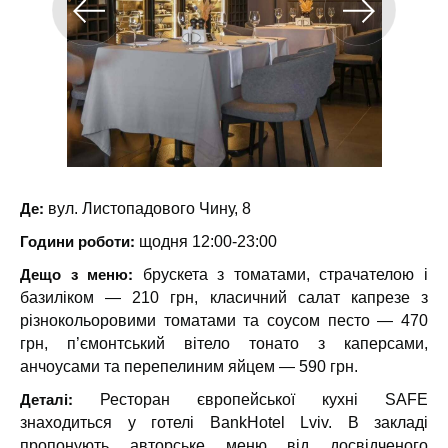
Де:
вул. Листопадового Чину, 8
Години роботи:
щодня 12:00-23:00
Дещо з меню:
брускета з томатами, страчателою і
базиліком — 210 грн, класичний салат капрезе з
різнокольоровими томатами та соусом песто — 470
грн, п’ємонтський вітело тонато з каперсами,
анчоусами та перепелиним яйцем — 590 грн.
Деталі:
Ресторан європейської кухні SAFE
знаходиться у готелі BankHotel Lviv. В закладі
пропонують авторське меню від досвідченого