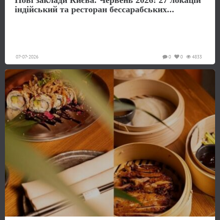
індійський та ресторан бессарабських...
07-07-2026
0
0
4833