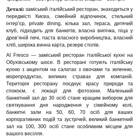
Деталі:
заміський італійський ресторан, знаходиться у
передмісті Києва, сімейний відпочинок, стильний
інтер’єр, private dining, кілька зал, тераса, дитячий
клуб, підходить для банкетів, власна випічка, піца у
дров’яній печі, паста власного виробництва, власний
хліб, широка винна карта, резерв столів.
Al Fresco — заміський ресторан італійської кухні на
Обухівському шосе. В ресторані готують італійську
кухню з акцентом на салатах з овочами та зеленню,
морепродуктах, великих стравах для компаній.
Територія ресторану поєднує красу природи та
спокоєм, є локації для фотозони. Маленький
банкетний зал до 30 осіб стане кращим вибором для
святкування дня народження у сімейному колі,
банкетні зали на 50, 60, 70 осіб для ваших
корпоративних подій та зустрічей, великий банкетний
зал на 100, 300 осіб стане особливим місцем для
вашого весілля.