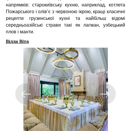
напрямків: старокиївську кухню, наприклад, котлета
Пожарського і олів’є з червоною ікрою, кращі класичні
рецепти грузинської кухні та найбільш відомі
середньоазійські страви такі як лагман, узбецький
плов і манти.
Вілла Віта