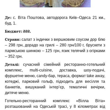
Де:
с. Віта Поштова, автодорога Київ–Одеса 21 км.,
буд. 1.
Бюджет: ₴₴₴.
Страви:
салат з індички з вершковим соусом дор блю
– 298 грн, дорадо на грилі – 280 грн/100 г, брускети з
пармською шинкою – 125 грн, язик телячий з огірками
– 352 грн.
Деталі:
сучасний сімейний ресторанно-готельний
комплекс, multi-cuisine, доставка, шоу-подачі,
фуршетне меню, candy-бар, тераса, формат take away,
котеджі, парковий гольф, підходить для весілля та
банкетів, вишуканий інтер’єр, тематичні вечірки,
дитяче меню.
Готельно-ресторанний комплекс «Вілла Віта»
розташований на Одеській трасі, у 8 кілометрах від