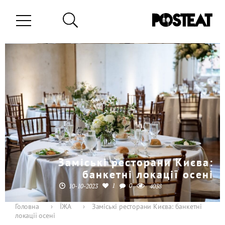
Заміські ресторани Києва:
банкетні локації осені
1
0
10-10-2023
4038
Головна
›
ЇЖА
›
Заміські ресторани Києва: банкетні
локації осені