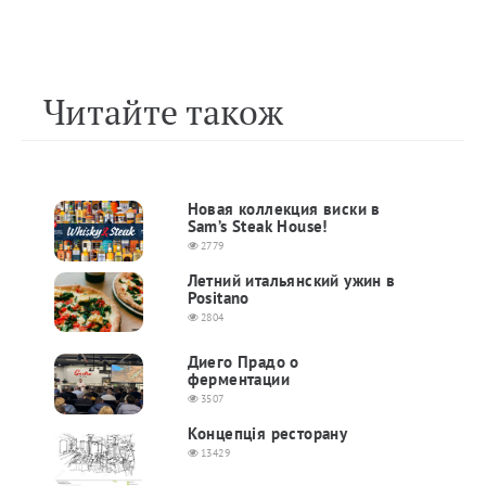
Читайте також
Новая коллекция виски в
Sam’s Steak House!
2779
Летний итальянский ужин в
Positano
2804
Диего Прадо о
ферментации
3507
Концепція ресторану
13429