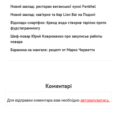
Новий заклад: ресторан веганської кухні Fenkhel
Новий заклад: кав‘ярня та бар Lion Bar на Подолі
Відклади смартфон: бренд води створив тарілки проти
фудстаграммінгу
Шеф-повар Юрий Ковриженко про закулисье работы
повара
Баранина на мангале: рецепт от Марко Черветти
Коментарi
Для вiдправки коментара вам необхiдно
авторизуватись.