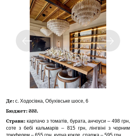
Де:
с. Ходосівка, Обухівське шосе, 6
Бюджет: ₴₴₴.
Страви:
карпачо з томатів, бурата, анчоуси – 498 грн,
соте з бебі кальмарів – 815 грн, лінгвіні з чорним
трюфелем – 655 грн, курча кокле, спаржа – 595 грн.