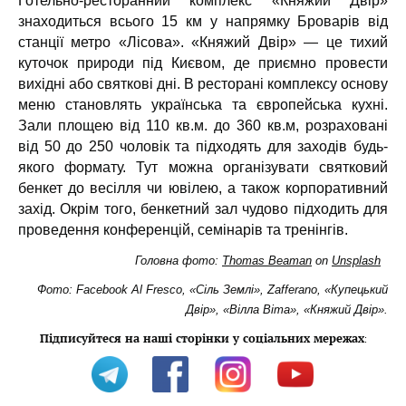
Готельно-ресторанний комплекс «Княжий Двір»
знаходиться всього 15 км у напрямку Броварів від
станції метро «Лісова». «Княжий Двір» — це тихий
куточок природи під Києвом, де приємно провести
вихідні або святкові дні. В ресторані комплексу основу
меню становлять українська та європейська кухні.
Зали площею від 110 кв.м. до 360 кв.м, розраховані
від 50 до 250 чоловік та підходять для заходів будь-
якого формату. Тут можна організувати святковий
бенкет до весілля чи ювілею, а також корпоративний
захід. Окрім того, бенкетний зал чудово підходить для
проведення конференцій, семінарів та тренінгів.
Головна фото:
Thomas Beaman
on
Unsplash
Фото: Facebook Al Fresco, «Сіль Землі», Zafferano, «Купецький
Двір», «Вілла Віта», «Княжий Двір».
Підписуйтеся на наші сторінки у соціальних мережах
: