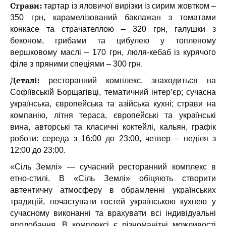
Страви:
тартар із яловичої вирізки із сирим жовтком –
350 грн, карамелізований баклажан з томатами
конкасе та страчателлою – 320 грн, галушки з
беконом, грибами та цибулею у топленому
вершковому маслі – 170 грн, люля-кебаб із курячого
філе з пряними спеціями – 300 грн.
Деталі:
ресторанний комплекс, знаходиться на
Софіївській Борщагівці, тематичний інтер’єр; сучасна
українська, європейська та азійська кухні; страви на
компанію, літня тераса, європейські та українські
вина, авторські та класичні коктейлі, кальян, графік
роботи: середа з 16:00 до 23:00, четвер – неділя з
12:00 до 23:00.
«Сіль Землі» — сучасний ресторанний комплекс в
етно-стилі. В «Сіль Землі» обіцяють створити
автентичну атмосферу в обрамленні українських
традицій, почастувати гостей українською кухнею у
сучасному виконанні та врахувати всі індивідуальні
вподобання. В комплексі є різноманітні можливості