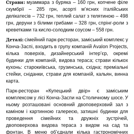
Страви:
муаммара з буряка – 160 грн, копчене філе
скумбрії – 285 грн, асорті м’ясних італійських
делікатесів – 732 грн, теплий салат з телятиною – 498
грн, деруни з білими грибами – 328 грн, спрінг-роли з
креветками та кисло-солодким соусом – 558 грн.
Деталі:
сімейний парк-ресторан, заміський комплекс у
Конча-Заспі, входить в групу компаній Avalon Projects,
кілька поверхів, дизайнерський інтер’єр, окремі
будинки для компаній, видова тераса; страви кількох
кухонь: старокиївська, грузинська, східна; преміальні
стейки, сніданки, страви для компаній, кальян, винна
карта.
Парк-ресторан «Купецький двір» є заміським
комплексом у лісі Конча-Заспи на Столичному шосе. У
ньому розташовані основний двоповерховий зал з
каміном і картинною галереєю, затишні будинки для
проведення сімейних та дружніх зустрічей,
двоповерхова видова тераса з видом на сад та
фонтан. В меню об’єднали кілька гастрономічних