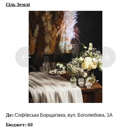
Сіль Землі
Де:
Софіївська Борщагівка, вул. Боголюбова, 1А
Бюджет: ₴₴