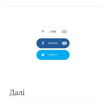
LIKE
1
SHARE
TWEET
Далi