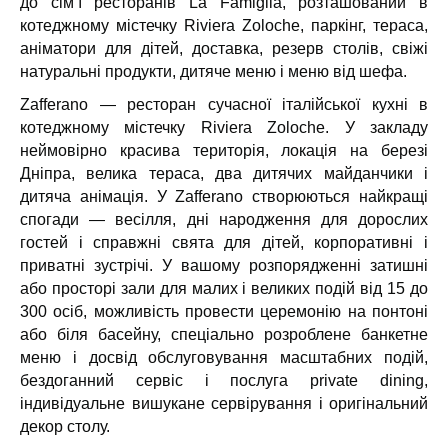
до сім’ї ресторанів La Famiglia, розташований в
котеджному містечку Riviera Zoloche, паркінг, тераса,
аніматори для дітей, доставка, резерв столів, свіжі
натуральні продукти, дитяче меню і меню від шефа.
Zafferano — ресторан сучасної італійської кухні в
котеджному містечку Riviera Zoloche. У закладу
неймовірно красива територія, локація на березі
Дніпра, велика тераса, два дитячих майданчики і
дитяча анімація. У Zafferano створюються найкращі
спогади — весілля, дні народження для дорослих
гостей і справжні свята для дітей, корпоративні і
приватні зустрічі. У вашому розпорядженні затишні
або просторі зали для малих і великих подій від 15 до
300 осіб, можливість провести церемонію на понтоні
або біля басейну, спеціально розроблене банкетне
меню і досвід обслуговування масштабних подій,
бездоганний сервіс і послуга private dining,
індивідуальне вишукане сервірування і оригінальний
декор столу.