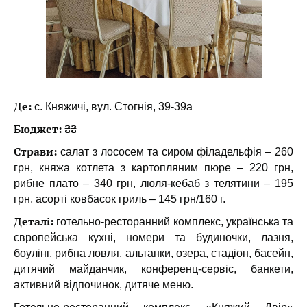
Де:
с. Княжичі, вул. Стогнія, 39-39a
Бюджет: ₴₴
Страви:
салат з лососем та сиром філадельфія – 260
грн, княжа котлета з картопляним пюре – 220 грн,
рибне плато – 340 грн, люля-кебаб з телятини – 195
грн, асорті ковбасок гриль – 145 грн/160 г.
Деталі:
готельно-ресторанний комплекс, українська та
європейська кухні, номери та будиночки, лазня,
боулінг, рибна ловля, альтанки, озера, стадіон, басейн,
дитячий майданчик, конференц-сервіс, банкети,
активний відпочинок, дитяче меню.