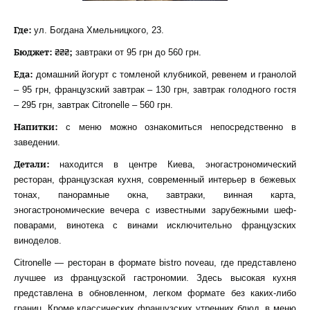
Где:
ул. Богдана Хмельницкого, 23.
Бюджет: ₴₴₴;
завтраки от 95 грн до 560 грн.
Еда:
домашний йогурт с томленой клубникой, ревенем и гранолой
– 95 грн, французский завтрак – 130 грн, завтрак голодного гостя
– 295 грн, завтрак Citronelle – 560 грн.
Напитки:
с меню можно ознакомиться непосредственно в
заведении.
Детали:
находится в центре Киева, эногастрономический
ресторан, французская кухня, современный интерьер в бежевых
тонах, панорамные окна, завтраки, винная карта,
эногастрономические вечера с известными зарубежными шеф-
поварами, винотека с винами исключительно французских
виноделов.
Citronelle — ресторан в формате bistro noveau, где представлено
лучшее из французской гастрономии. Здесь высокая кухня
представлена в обновленном, легком формате без каких-либо
границ. Кроме классических французских утренних блюд, в меню