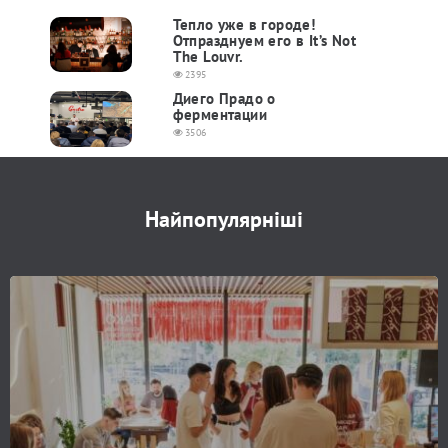
Тепло уже в городе!
Отпразднуем его в It’s Not
The Louvr.
2395
Диего Прадо о
ферментации
3506
Найпопулярніші