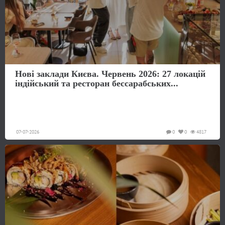
Нові заклади Києва. Червень 2026: 27 локацій
індійський та ресторан бессарабських...
07-07-2026
0
0
4817