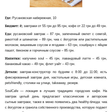
Где:
Русановская набережная, 10
Бюджет: ₴;
завтраки от 55 грн до 95 грн, кофе от 22 грн до 49 грн.
Еда:
русановский завтрак – 87 грн, запеченный омлет с семгой,
рикоттой и шпинатом – 89 грн, чиа с йогуртом или растительным
молоком, вишневым соусом и ягодами – 63 грн, хэшбраун с яйцом
пашот, беконом и горчичным соусом – 85 грн.
Напитки:
капучино soul – 45 грн, лавандовый латте – 45 грн,
банановый какао – 49 грн, флет уайт – 43 грн.
Детали:
завтрак-конструктор по будням с 8:00 до 11:00, есть
фиксированный завтрак дня, настольные игры, детская комната,
petsfriendly, столики на улице, takeaway, резерв.
SoulCafe — локация в лучших традициях городских кафе. На
завтрак целый день предлагают классические и авторские
сытные завтраки, также в меню появились два healthy-блюда: чиа
с йогуртом и гранола собственного производства, которую подают