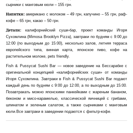
сырники с манговым кюли – 155 грн.
Напитки:
американо с молоком – 49 грн, капучино – 55 грн, раф-
кофе – 65 грн, какао – 50 грн.
Детали:
калифорнийский суши-бар, проект команды Игоря
Сухомлина (Mimosa Brooklyn Pizza), завтраки по будням с 9:00 до
12:00 (по выходным до 15:00), несколько залов, летняя терраса
европейского типа, винная карта, японское пиво, кофе на
растительном молоке, pets friendly.
Fish & Pussycat Sushi Bar — новое заведение на Бессарабке с
оригинальной концепцией «калифорнийских суши» от команды
Игоря Сухомлина. Завтраки в Fish & Pussycat Sushi Bar подают
каждый день по будням с 9:00 до 12:00, а по выходным до 15:00.
Позавтракать можно японскими панкейками с жареным бананом,
беконом и мисо-карамелью, классической яичницей с грибами,
шпинатом и зеленым салатом, а также сырниками с манговым
кюли.Все завтраки в заведении подаются с фильтр-кофе.