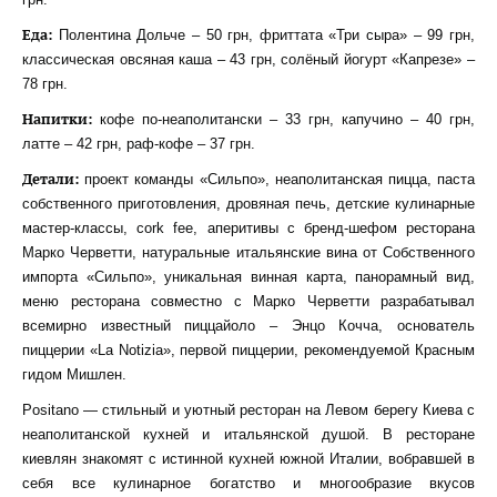
Еда:
Полентина Дольче – 50 грн, фриттата «Три сыра» – 99 грн,
классическая овсяная каша – 43 грн, солёный йогурт «Капрезе» –
78 грн.
Напитки:
кофе по-неаполитански – 33 грн, капучино – 40 грн,
латте – 42 грн, раф-кофе – 37 грн.
Детали:
проект команды «Сильпо», неаполитанская пицца, паста
собственного приготовления, дровяная печь, детские кулинарные
мастер-классы, сork fee, аперитивы с бренд-шефом ресторана
Марко Черветти, натуральные итальянские вина от Собственного
импорта «Сильпо», уникальная винная карта, панорамный вид,
меню ресторана совместно с Марко Черветти разрабатывал
всемирно известный пиццайоло – Энцо Кочча, основатель
пиццерии «La Notizia», первой пиццерии, рекомендуемой Красным
гидом Мишлен.
Positano — стильный и уютный ресторан на Левом берегу Киева с
неаполитанской кухней и итальянской душой. В ресторане
киевлян знакомят с истинной кухней южной Италии, вобравшей в
себя все кулинарное богатство и многообразие вкусов