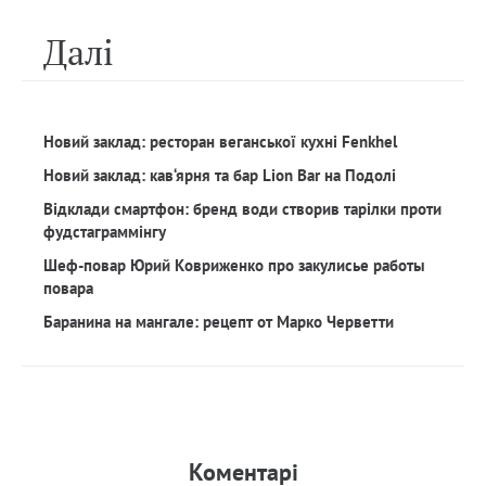
Далi
Новий заклад: ресторан веганської кухні Fenkhel
Новий заклад: кав‘ярня та бар Lion Bar на Подолі
Відклади смартфон: бренд води створив тарілки проти
фудстаграммінгу
Шеф-повар Юрий Ковриженко про закулисье работы
повара
Баранина на мангале: рецепт от Марко Черветти
Коментарi