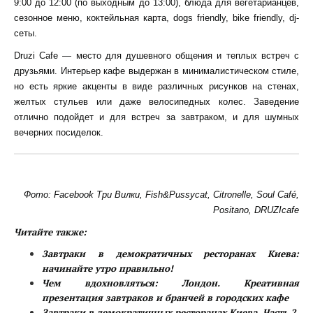
9:00 до 12:00 (по выходным до 13:00), блюда для вегетарианцев,
сезонное меню, коктейльная карта, dogs friendly, bike friendly, dj-
сеты.
Druzi Cafe — место для душевного общения и теплых встреч с
друзьями. Интерьер кафе выдержан в минималистическом стиле,
но есть яркие акценты в виде различных рисунков на стенах,
желтых стульев или даже велосипедных колес. Заведение
отлично подойдет и для встреч за завтраком, и для шумных
вечерних посиделок.
Фото: Facebook Три Вилки, Fish&Pussycat, Citronelle, Soul Café,
Positano, DRUZIcafe
Читайте также:
Завтраки в демократичных ресторанах Киева:
начинайте утро правильно!
Чем вдохновляться: Лондон. Креативная
презентация завтраков и бранчей в городских кафе
Завтраки в демократичных ресторанах Киева. Часть 2