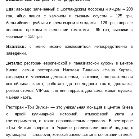
Еда:
авокадо запеченный с шотландским лососем и яйцом – 208
грн, яйцо пашот с хамоном и сырным соусом – 125 грн,
бельгийские трубочки с крем-сыром и ягодами – 128 грн, творог с
зеленью, орехами и вялеными томатами – 95 грн, сырники с
черникой – 138 грн.
Напитки:
с меню можно ознакомиться непосредственно в
заведении.
Детали:
ресторан европейской и паназиатской кухонь в центре
Киева, семья ресторанов Николая Тищенко «Наша Карта»,
аквариум с морскими деликатесами, завтраки, содержательная
коктейльная карта, работает до последнего гостя, доставка,
резерв столов, VIP-зал, летняя терраса, два зала, живая музыка,
чайная карта.
Ресторан «Три Вилки» — это уникальная локация в центре Киева
с яркой кулинарной историей, атмосферой уюта и
гостеприимства, а также первоклассным сервисом. В ресторане
«Три Вилки» впервые в Украине реализовали новый подход к
кулинарии — crossover, который заключается в сочетании стилей,