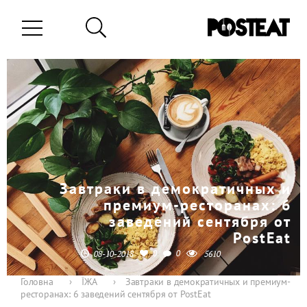
Завтраки в демократичных и
премиум-ресторанах: 6
заведений сентября от
PostEat
0
0
08-10-2018
5610
Головна
›
ЇЖА
›
Завтраки в демократичных и премиум-
ресторанах: 6 заведений сентября от PostEat