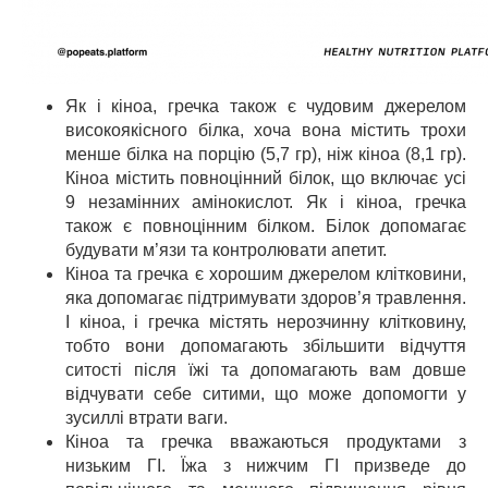
Як і кіноа, гречка також є чудовим джерелом
високоякісного білка, хоча вона містить трохи
менше білка на порцію (5,7 гр), ніж кіноа (8,1 гр).
Кіноа містить повноцінний білок, що включає усі
9 незамінних амінокислот. Як і кіноа, гречка
також є повноцінним білком. Білок допомагає
будувати м’язи та контролювати апетит.
⠀
Кіноа та гречка є хорошим джерелом клітковини,
яка допомагає підтримувати здоров’я травлення.
І кіноа, і гречка містять нерозчинну клітковину,
тобто вони допомагають збільшити відчуття
ситості після їжі та допомагають вам довше
відчувати себе ситими, що може допомогти у
зусиллі втрати ваги.
⠀
Кіноа та гречка вважаються продуктами з
низьким ГІ. Їжа з нижчим ГІ призведе до