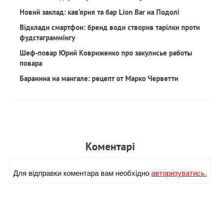
Новий заклад: кав‘ярня та бар Lion Bar на Подолі
Відклади смартфон: бренд води створив тарілки проти
фудстаграммінгу
Шеф-повар Юрий Ковриженко про закулисье работы
повара
Баранина на мангале: рецепт от Марко Черветти
Коментарi
Для вiдправки коментара вам необхiдно
авторизуватись.