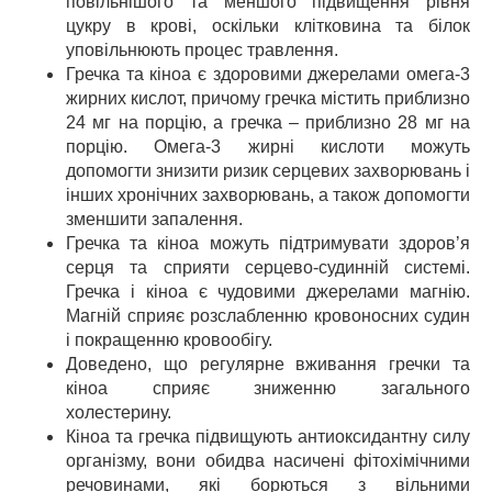
повільнішого та меншого підвищення рівня
цукру в крові, оскільки клітковина та білок
уповільнюють процес травлення.
⠀
Гречка та кіноа є здоровими джерелами омега-3
жирних кислот, причому гречка містить приблизно
24 мг на порцію, а гречка – приблизно 28 мг на
порцію. Омега-3 жирні кислоти можуть
допомогти знизити ризик серцевих захворювань і
інших хронічних захворювань, а також допомогти
зменшити запалення.
⠀
Гречка та кіноа можуть підтримувати здоров’я
серця та сприяти серцево-судинній системі.
Гречка і кіноа є чудовими джерелами магнію.
Магній сприяє розслабленню кровоносних судин
і покращенню кровообігу.
⠀
Доведено, що регулярне вживання гречки та
кіноа сприяє зниженню загального
холестерину.
⠀
Кіноа та гречка підвищують антиоксидантну силу
організму, вони обидва насичені фітохімічними
речовинами, які борються з вільними