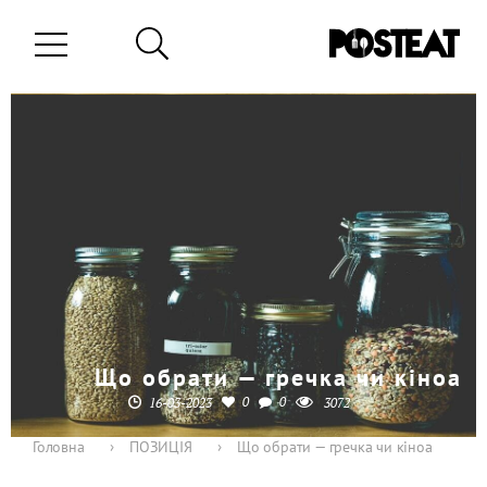
Що обрати — гречка чи кіноа
0
0
16-03-2023
3072
Головна
›
ПОЗИЦІЯ
›
Що обрати — гречка чи кіноа