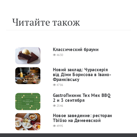
Читайте також
Классический брауни
4630
Новий заклад: Чураскерія
від Діми Борисова в Івано-
Франківську
4786
GastroПикник Tex Mex BBQ
2 и 3 сентября
2546
Новое заведение: ресторан
Tbiliso на Демеевской
4995