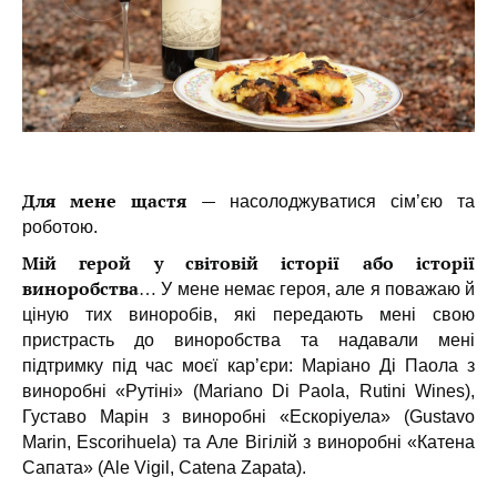
Для мене щастя
—
насолоджуватися сім’єю та
роботою.
Мій герой у світовій історії або історії
виноробства…
У мене немає героя, але я поважаю й
ціную тих виноробів, які передають мені свою
пристрасть до виноробства та надавали мені
підтримку під час моєї кар’єри: Маріано Ді Паола з
виноробні «Рутіні» (Mariano Di Paola, Rutini Wines),
Густаво Марін з виноробні «Ескоріуела» (Gustavo
Marin, Escorihuela) та Але Вігілій з виноробні «Катена
Сапата» (Ale Vigil, Catena Zapata).