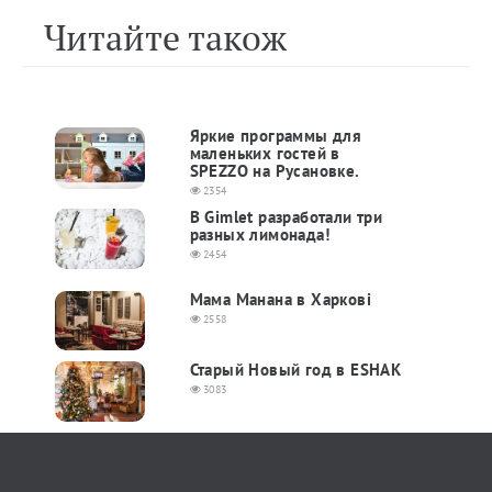
Читайте також
Яркие программы для
маленьких гостей в
SPEZZO на Русановке.
2354
В Gimlet разработали три
разных лимонада!
2454
Мама Манана в Харкові
2558
Старый Новый год в ESHAK
3083