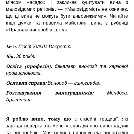
м’ясом «асадо» і закликає куштувати вина з
маловідомих регіонів, — «Маловідомість не означає,
що ці вина не можуть бути дивовижними». Читайте
інші думки та правила майстрині вина у рубриці
«Правила виноробів світу».
Ім’я:
Люсія Хільда ​​Ваєретті.
Вік:
36 років.
Освіта (професія):
бакалавр енології та харчової
промисловості.
Основна справа:
Винороб — виноградар.
Розташування виноградників:
Мендоса,
Аргентина.
Я роблю вино, тому що
є сімейні традиції, які
завжди повертають мене у спогади про виноградник
та виноробню. Моя родина вирощувала виноградні