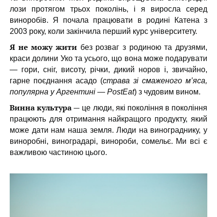
лози протягом трьох поколінь, і я виросла серед
виноробів. Я почала працювати в родині Катена з
2003 року, коли закінчила перший курс університету.
Я не можу жити
без розваг з родиною та друзями,
краси долини Уко та усього, що вона може подарувати
— гори, сніг, висоту, річки, дикий норов і, звичайно,
гарне поєднання асадо (
страва зі смаженого м’яса,
популярна у Аргентині — PostEat
) з чудовим вином.
Винна культура —
це люди, які покоління в покоління
працюють для отримання найкращого продукту, який
може дати нам наша земля. Люди на винограднику, у
виноробні, виноградарі, винороби, сомельє. Ми всі є
важливою частиною цього.