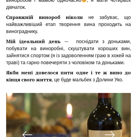
виноробом і мамою одночасно
, я мати чотирьох
дівчаток.
Справжній винороб ніколи
не забуває, що
найважливіший етап творення вина проходить на
винограднику.
Мій ідеальний день
—
поснідати з доньками,
побувати на виноробні, скуштувати хороших вин,
зайнятися спортом (я із задоволенням граю в хокей на
траві) та гарно повечеряти з чоловіком та доньками.
Якби мені довелося пити одне і те ж вино до
кінця свого життя
, це буде мальбек з Долини Уко.