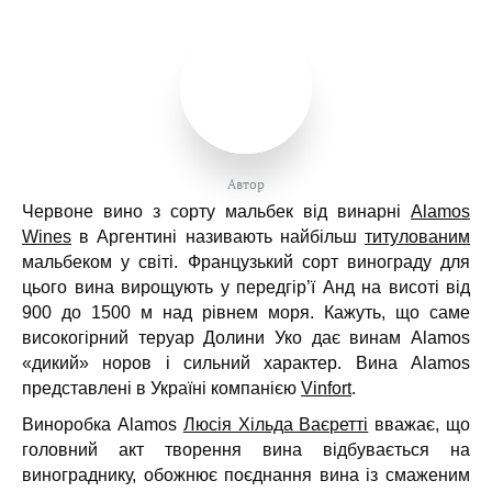
Автор
Червоне вино з сорту мальбек від винарні
Alamos
Wines
в Аргентині називають найбільш
титулованим
мальбеком у світі. Французький сорт винограду для
цього вина вирощують у передгір’ї Анд на висоті від
900 до 1500 м над рівнем моря. Кажуть, що саме
високогірний теруар Долини Уко дає винам Alamos
«дикий» норов і сильний характер. Вина Alamos
представлені в Україні компанією
Vinfort
.
Виноробка Alamos
Люсія Хільда ​​Ваєретті
вважає, що
головний акт творення вина відбувається на
винограднику, обожнює поєднання вина із смаженим