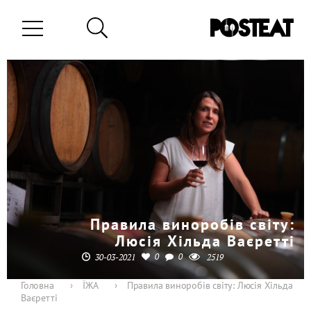
Правила виноробів світу:
Люсія Хільда ​​Ваєретті
0
0
30-03-2021
2519
Головна
›
ЇЖА
›
Правила виноробів світу: Люсія Хільда ​​
Ваєретті