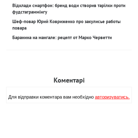
Відклади смартфон: бренд води створив тарілки проти
фудстаграммінгу
Шеф-повар Юрий Ковриженко про закулисье работы
повара
Баранина на мангале: рецепт от Марко Черветти
Коментарi
Для вiдправки коментара вам необхiдно
авторизуватись.