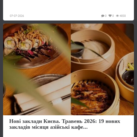
07-07-2026
0
0
4858
Нові заклади Києва. Травень 2026: 19 нових
закладів місяця азійські кафе...