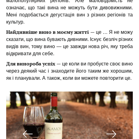
малопопулярних регіонів. Але маловідомість не
означає, що такі вина не можуть бути дивовижними.
Мені подобається дегустація вин з різних регіонів та
культур.
Найдивніше вино в моєму житті
—
це … Я не можу
сказати, що вина бувають дивними. Існує безліч різних
видів вин, тому вино — це завжди нова річ, яку треба
відкривати для себе.
Для винороба успіх
—
це коли ви пробуєте своє вино
через деякий час і знаходите його таким же хорошим,
як і планували. А також, коли ви можете повторити це.