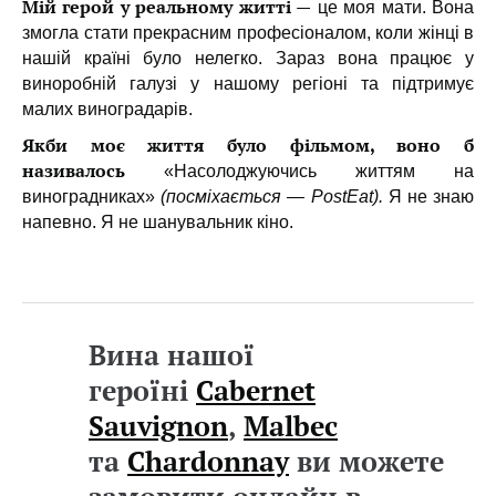
Мій герой у реальному житті —
це моя мати. Вона
змогла стати прекрасним професіоналом, коли жінці в
нашій країні було нелегко. Зараз вона працює у
виноробній галузі у нашому регіоні та підтримує
малих виноградарів.
Якби моє життя було фільмом, воно б
називалось
«Насолоджуючись життям на
виноградниках»
(посміхається — PostEat).
Я не знаю
напевно. Я не шанувальник кіно.
Вина нашої
героїні
Cabernet
Sauvignon
,
Malbec
та
Chardonnay
ви можете