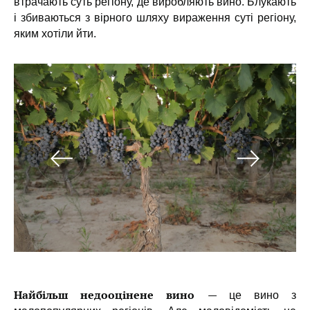
втрачають суть регіону, де виробляють вино. Блукають
і збиваються з вірного шляху вираження суті регіону,
яким хотіли йти.
Найбільш недооцінене вино
—
це вино з