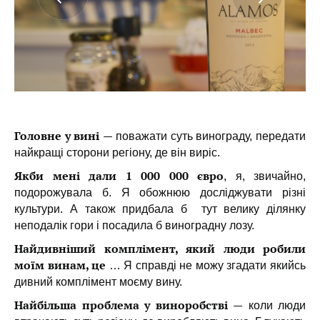
Головне у вині
—
поважати суть винограду, передати
найкращі сторони регіону, де він виріс.
Якби мені дали 1 000 000 євро
, я, звичайно,
подорожувала б. Я обожнюю досліджувати різні
культури. А також придбала б тут велику ділянку
неподалік гори і посадила б виноградну лозу.
Найдивніший комплімент, який люди робили
моїм винам, це
… Я справді не можу згадати якийсь
дивний комплімент моєму вину.
Найбільша проблема у виноробстві
—
коли люди