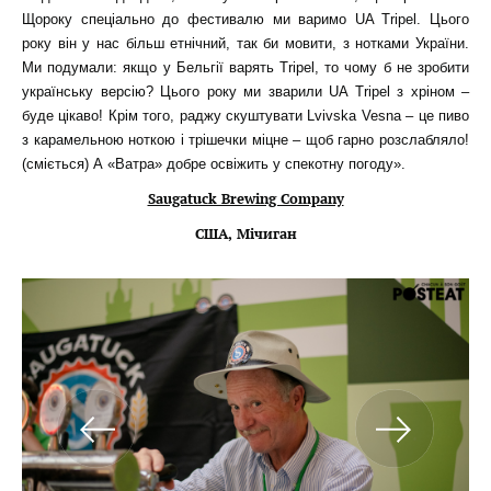
Щороку спеціально до фестивалю ми варимо UA Tripel. Цього
року він у нас більш етнічний, так би мовити, з нотками України.
Ми подумали: якщо у Бельгії варять Tripel, то чому б не зробити
українську версію? Цього року ми зварили UA Tripel з хріном –
буде цікаво! Крім того, раджу скуштувати Lvivska Vesna – це пиво
з карамельною ноткою і трішечки міцне – щоб гарно розслабляло!
(сміється) А «Ватра» добре освіжить у спекотну погоду».
Saugatuck Brewing Company
США, Мічиган