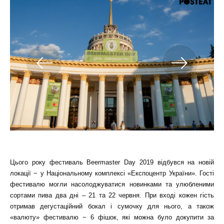
Цього року фестиваль Beermaster Day 2019 відбувся на новій
локації − у Національному комплексі «Експоцентр України». Гості
фестивалю могли насолоджуватися новинками та улюбленими
сортами пива два дні – 21 та 22 червня. При вході кожен гість
отримав дегустаційний бокал і сумочку для нього, а також
«валюту» фестивалю − 6 фішок, які можна було докупити за