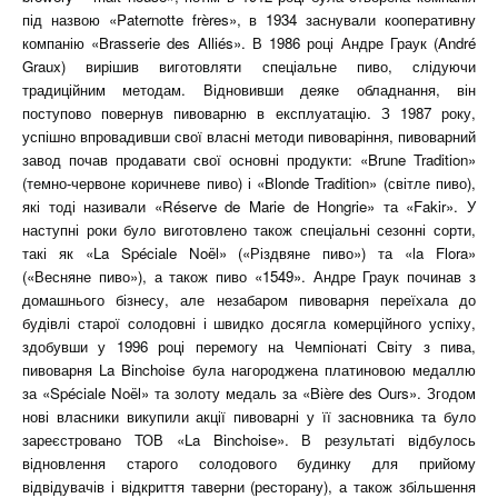
під назвою «Paternotte frères», в 1934 заснували кооперативну
компанію «Brasserie des Alliés». В 1986 році Андре Граук (André
Graux) вирішив виготовляти спеціальне пиво, слідуючи
традиційним методам. Відновивши деяке обладнання, він
поступово повернув пивоварню в експлуатацію. З 1987 року,
успішно впровадивши свої власні методи пивоваріння, пивоварний
завод почав продавати свої основні продукти: «Brune Tradition»
(темно-червоне коричневе пиво) і «Blonde Tradition» (світле пиво),
які тоді називали «Réserve de Marie de Hongrie» та «Fakir». У
наступні роки було виготовлено також спеціальні сезонні сорти,
такі як «La Spéciale Noël» («Різдвяне пиво») та «la Flora»
(«Весняне пиво»), а також пиво «1549». Андре Граук починав з
домашнього бізнесу, але незабаром пивоварня переїхала до
будівлі старої солодовні і швидко досягла комерційного успіху,
здобувши у 1996 році перемогу на Чемпіонаті Світу з пива,
пивоварня La Binchoise була нагороджена платиновою медаллю
за «Spéciale Noël» та золоту медаль за «Bière des Ours». Згодом
нові власники викупили акції пивоварні у її засновника та було
зареєстровано ТОВ «La Binchoise». В результаті відбулось
відновлення старого солодового будинку для прийому
відвідувачів і відкриття таверни (ресторану), а також збільшення