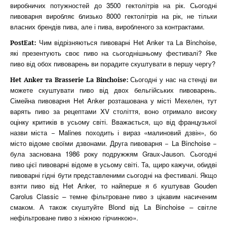
виробничих потужностей до 3500 гектолітрів на рік. Сьогодні
пивоварня виробляє близько 8000 гектолітрів на рік, не тільки
власних брендів пива, але і пива, виробленого за контрактами.
Чим відрізняються пивоварні Het Anker та La Binchoise,
PostEat:
які презентують своє пиво на сьогоднішньому фестивалі? Яке
пиво від обох пивоварень ви порадите скуштувати в першу чергу?
Сьогодні у нас на стенді ви
Het Anker та Brasserie La Binchoise:
можете скуштувати пиво від двох бельгійських пивоварень.
Сімейна пивоварня Het Anker розташована у місті Мехелен, тут
варять пиво за рецептами XV століття, воно отримало високу
оцінку критиків в усьому світі. Вважається, що від французької
назви міста − Malines походить і вираз «малиновий дзвін», бо
місто відоме своїми дзвонами. Друга пивоварня − La Binchoise −
була заснована 1986 року подружжям Graux-Jauson. Сьогодні
пиво цієї пивоварні відоме в усьому світі. Та, щиро кажучи, обидві
пивоварні гідні бути представленими сьогодні на фестивалі. Якщо
взяти пиво від Het Anker, то найперше я б куштував Gouden
Carolus Classic – темне фільтроване пиво з цікавим насиченим
смаком. А також скуштуйте Blond від La Binchoise – світле
нефільтроване пиво з ніжною гірчинкою».