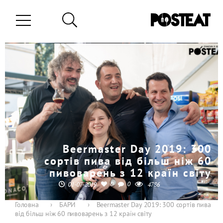
Beermaster Day 2019: 300
сортів пива від більш ніж 60
пивоварень з 12 країн світу
0
0
01-07-2019
4786
Головна
›
БАРИ
›
Beermaster Day 2019: 300 сортів пива
від більш ніж 60 пивоварень з 12 країн світу