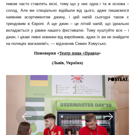
пивом часто ставлять віскі, тому що у них одна і та ж основа –
солод, Але ми спеціально відійшли від цього, адже пишаємося
наявним асортиментом джину, і цей напій сьогодні також є
трендовим в Європі. А ще джин – це літній напій, що ідеально
вкладається у рамки нашого фестивалю. Тому куштуйте все – і
джин, і цікаві пивні новинки від виробників, адже їх ви не знайдете
на полицях магазинів!», — відзначив Семен Хомусько.
Пивоварня «
Театр пива «Правда
»
(Львів, Україна)