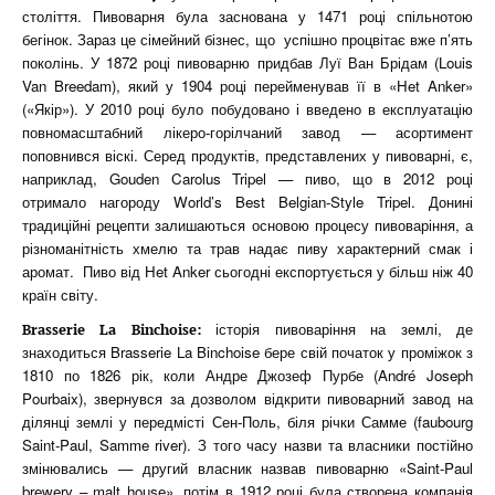
століття. Пивоварня була заснована у 1471 році спільнотою
бегінок. Зараз це сімейний бізнес, що успішно процвітає вже п’ять
поколінь. У 1872 році пивоварню придбав Луї Ван Брідам (Louis
Van Breedam), який у 1904 році перейменував її в «Het Anker»
(«Якір»). У 2010 році було побудовано і введено в експлуатацію
повномасштабний лікеро-горілчаний завод — асортимент
поповнився віскі. Серед продуктів, представлених у пивоварні, є,
наприклад, Gouden Carolus Tripel — пиво, що в 2012 році
отримало нагороду World’s Best Belgian-Style Tripel. Донині
традиційні рецепти залишаються основою процесу пивоваріння, а
різноманітність хмелю та трав надає пиву характерний смак і
аромат. Пиво від Het Anker сьогодні експортується у більш ніж 40
країн світу.
історія пивоваріння на землі, де
Brasserie La Binchoise:
знаходиться Brasserie La Binchoise бере свій початок у проміжок з
1810 по 1826 рік, коли Андре Джозеф Пурбе (André Joseph
Pourbaix), звернувся за дозволом відкрити пивоварний завод на
ділянці землі у передмісті Сен-Поль, біля річки Самме (faubourg
Saint-Paul, Samme river). З того часу назви та власники постійно
змінювались — другий власник назвав пивоварню «Saint-Paul
brewery – malt house», потім в 1912 році була створена компанія