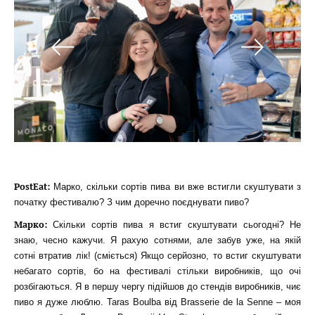
РostEat:
Марко, скільки сортів пива ви вже встигли скуштувати з
початку фестивалю? З чим доречно поєднувати пиво?
Марко:
Скільки сортів пива я встиг скуштувати сьогодні? Не
знаю, чесно кажучи. Я рахую сотнями, але забув уже, на якій
сотні втратив лік! (сміється) Якщо серйозно, то встиг скуштувати
небагато сортів, бо на фестивалі стільки виробників, що очі
розбігаються. Я в першу чергу підійшов до стендів виробників, чиє
пиво я дуже люблю. Taras Boulba від Brasserie de la Senne – моя