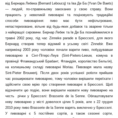
від Бернара Лебека (Bernard Leboucq) та Іва Де Ба (Yvan De Baets)
— людей, по-справжньому закоханих у свою справу. Вони
працюють у невеликій пивоварні та поціновують традиційні
способи пивоваріння: пиво має бути нефільтроване,
непастеризоване, вільне від будь-яких добавок та зварене тільки
з найкращої сировини. Бернар Лебек та Ів Де Ба познайомилися в
травні 2002 року, під час Zinneke parade в Брюсселі, для якого
Бернард створив тепер відомий в усьому світі Zinnebir. Вже
наприкінці 2003 року чоловіки почали варити пиво, побудувавши
пивоварню в Сінт-Пітерс-Леув (Sint-Pieters-Leeuw, комуна в
провінції Фламандський Брабант, Фландрія, королівство Бельгія),
на колишньому складі пивоварні Moriau. Пивоваря мала назву
Sint-Pieter Brouwerij. Після двох років успішної роботи прийшов
час розширювати пивоварню, тому чоловіки вирішили переїхати і
здійснити свою мрію про створення пивоварні в Брюсселі. Щоб
відзначити цю подію, вони вирішили назвати нову пивоварню на
честь річки у Брюсселі: Brasserie de la Senne. Облаштовувати
нову пивоварню у місті довелося цілих 5 років, але з 22 грудня
2010 року пиво Brasserie de la Senne варять виключно у Брюсселі.
У пивоварні є 5 постійних сортів, а також сезонні сорти,