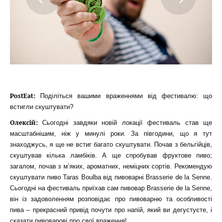
PostEat:
Поділіться вашими враженнями від фестивалю: що
встигли скуштувати?
Олексій:
Сьогодні завдяки новій локації фестиваль став ще
масштабнішим, ніж у минулі роки. За півгодини, що я тут
знаходжусь, я ще не встиг багато скуштувати. Почав з бельгійців,
скуштував кілька ламбіків. А ще спробував фруктове пиво;
загалом, почав з м’яких, ароматних, неміцних сортів. Рекомендую
скуштувати пиво Taras Boulba від пивоварні Brasserie de la Senne.
Сьогодні на фестиваль приїхав сам пивовар Brasserie de la Senne,
він із задоволенням розповідає про пивоварню та особливості
пива – прекрасний привід почути про напій, який ви дегустуєте, і
сказати пивоварові про свої враження!