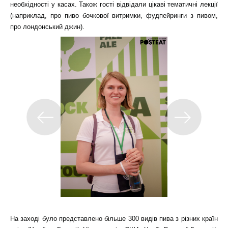
необхідності у касах. Також гості відвідали цікаві тематичні лекції
(наприклад, про пиво бочкової витримки, фудпейринги з пивом,
про лондонський джин).
На заході було представлено більше 300 видів пива з різних країн