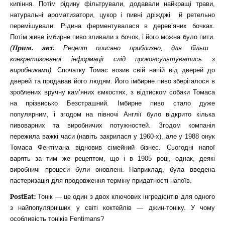
кипіння. Потім рідину фільтрували, додавали найкращі трави,
натуральні ароматизатори, цукор і пивні дріжджі й ретельно
перемішували. Рідина ферментувалася в дерев’яних бочках.
Потім живе імбирне пиво зливали з бочок, і його можна було пити.
Прим. авт.
(
Рецепт описано приблизно, для більш
конкретизованої інформації слід проконсультуватись з
виробниками).
Спочатку Томас возив свій напій від дверей до
дверей та продавав його людям. Його імбирне пиво зберігалося в
зроблених вручну кам’яних ємкостях, з відтиском собаки Томаса
на прізвисько Безстрашний. Імбирне пиво стало дуже
популярним, і згодом на півночі Англії було відкрито кілька
пивоварних та виробничих потужностей. Згодом компанія
пережила важкі часи (навіть закрилася у 1960-х), але у 1988 онук
Томаса Фентімана відновив сімейний бізнес. Сьогодні напої
варять за тим же рецептом, що і в 1905 році, однак, деякі
виробничі процеси були оновлені. Наприклад, була введена
пастеризація для продовження терміну придатності напоїв.
PostEat:
Тонік — це один з двох ключових інгредієнтів для одного
з найпопулярніших у світі коктейлів — джин-тоніку. У чому
особливість тоніків Fentimans?