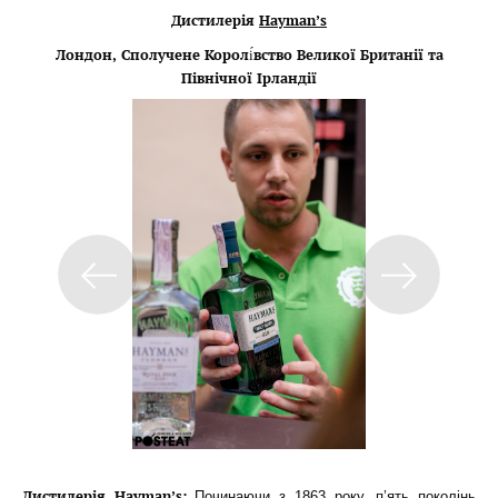
Дистилерія
Hayman’s
Лондон, Сполучене Королі́вство Великої Британії та
Північної Ірландії
Дистилерія Hayman’s:
Починаючи з 1863 року, п’ять поколінь