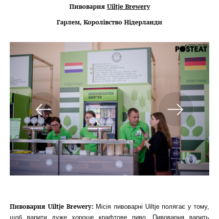
Пивоварня
Uiltje Brewery
Гарлем, Королівство Нідерланди
Пивоварня Uiltje Brewery:
Місія пивоварні Uiltje полягає у тому,
щоб варити дуже хороше крафтове пиво. Пивоварня варить