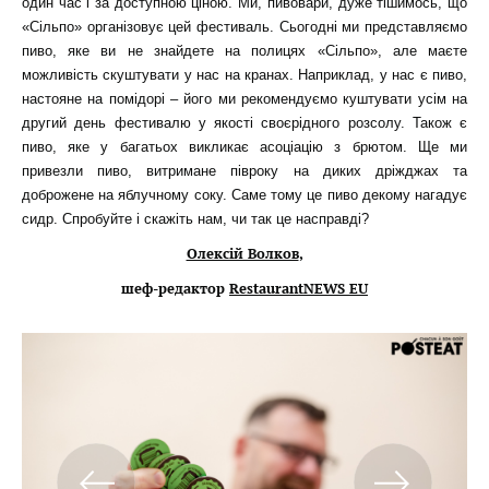
один час і за доступною ціною. Ми, пивовари, дуже тішимось, що
«Сільпо» організовує цей фестиваль. Сьогодні ми представляємо
пиво, яке ви не знайдете на полицях «Сільпо», але маєте
можливість скуштувати у нас на кранах. Наприклад, у нас є пиво,
настояне на помідорі – його ми рекомендуємо куштувати усім на
другий день фестивалю у якості своєрідного розсолу. Також є
пиво, яке у багатьох викликає асоціацію з брютом. Ще ми
привезли пиво, витримане півроку на диких дріжджах та
доброжене на яблучному соку. Саме тому це пиво декому нагадує
сидр. Спробуйте і скажіть нам, чи так це насправді?
Олексій Волков
,
шеф-редактор
RestaurantNEWS EU