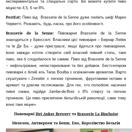
експериментальні та спеціальні сорти. Ви можете купити пиво
міцністю 4,5, 6 чи 8%.
PostEat:
Пиво від Brasserie de la Senne дуже любить шеф Марко
Черветті. Розкажіть, будь ласка, про його особливості.
Brasserie de la Senne:
Пивоварня Brasserie de la Senne
знаходиться у Брюсселі. Власники цієї пивоварні – Бернар Лебек
та Ів Де Ба – дуже пристрасні, якщо йдеться про пивоваріння,
вони завжди хотіли створити свій власний пивний стиль, таке
пиво, яке б сподобалося їм самим. Пиво від Brasserie de la Senne
− нефільтроване, непастеризоване та без добавок. Бестселером
пивоварні є білий ель Taras Boulba з освіжаючим ароматом. Варто
скуштувати і Zinnebir з легкою гірчинкою, фруктовими нотами в
ароматі та довгим післясмаком. Для тих, хто полюбляє насичені
пивні смаки, підійде Jambe-de-Bois з 8% спирту та легкою
гірчинкою. Це пиво присвячене бельгійській революції, саме тому
воно таке міцне».
Пивоварні
Het Anker Brewery
та
Brasserie La Binchoise
Мехелен, Антверпен та Бенш, Ено, Королівство Бельгія