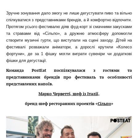
Зручне зонування дало змогу не лише дегустувати пиво та вільно
спілкуватися з представниками брендів, а й комфортно відпочити.
Протягом усього фестивалю діяв фуд-корт зі смачними закусками
та стравами від «Сільпо», а дружню атмосферу допомогли
створити музичні гурти, що виступали на сцені заходу. Дітей на
фестивалі розважали аніматори, а дорослі крутили «Колесо
фортуни», де за 1 фішку могли виграти сувеніри чи додаткові
фішки для дегустації.
Команда
PostEat
поспілкувалася з гостями та
представниками брендів про фестиваль та особливості
представлених напоїв.
Марко Черветті, шеф із Італії,
бренд-шеф ресторанних проектів «
Сільпо
»