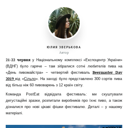
ЮЛИЯ ЗВЕРЬКОВА
Автор
21-22 червня
у Національному комплексі «Експоцентр України»
(ВДНГ) було гаряче – там зібралися сотні любителів пива на
Beermaster
Day
«День пивомайстра» − четвертий фестиваль
2019
від «
Сільпо
». На заході було представлено 300 сортів пива
від більш ніж 60 пивоварень з 12 країн світу.
Команда PostEat відвідала фестиваль: ми скуштували
дегустаційні зразки, розпитали виробників про їхнє пиво, а також
дізналися про нові цікаві фішки фестивалю. Деталі – у нашому
матеріалі.