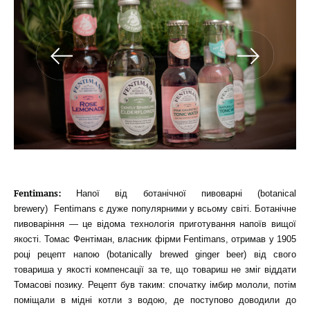
Fentimans:
Напої від ботанічної пивоварні (botanical
brewery)
Fentimans є дуже популярними у всьому світі. Ботанічне
пивоваріння — це відома технологія приготування напоїв вищої
якості. Томас Фентіман, власник фірми Fentimans, отримав у 1905
році рецепт напою (botanically brewed ginger beer) від свого
товариша у якості компенсації за те, що товариш не зміг віддати
Томасові позику. Рецепт був таким: спочатку імбир мололи, потім
поміщали в мідні котли з водою, де поступово доводили до