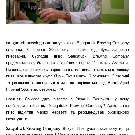
Saugatuck Brewing Company:
Історія Saugatuck Brewing Company
почалась 23 червня 2005 року — саме тоді була засновна
пивоварня. Сьогодні пиво Saugatuck Brewing Company
представлено у більш ніж 7 країнах світу та 11 штатах Америки.
Пивовварня постійно створює нові стилі пива, а також має лінійку
пива, яке випускає круглий рік. Тут варять 6 основних, 2 сезонні
та різноманітні спеціальні стилі, які варіюються від Barrel Aged
Imperial Stouts до сезонних IPA.
PostEat:
Доброго дня, вітаємо в Україні. Розкажіть, у чому
особливість пива від Saugatuck Brewing Company? Адже ваше
пиво відмітив Марко Черветті та рекомендував обов’язково
скуштувати.
Saugatuck Brewing Company:
Дякую. Нам дуже приємно чути, що