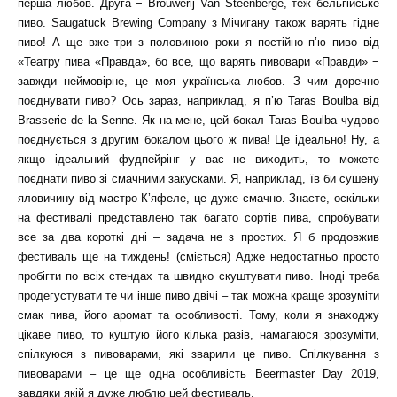
перша любов. Друга − Brouwerij Van Steenberge, теж бельгійське
пиво. Saugatuck Brewing Company з Мічигану також варять гідне
пиво! А ще вже три з половиною роки я постійно п’ю пиво від
«Театру пива «Правда», бо все, що варять пивовари «Правди» −
завжди неймовірне, це моя українська любов. З чим доречно
поєднувати пиво? Ось зараз, наприклад, я п’ю Taras Boulba від
Brasserie de la Senne. Як на мене, цей бокал Taras Boulba чудово
поєднується з другим бокалом цього ж пива! Це ідеально! Ну, а
якщо ідеальний фудпейрінг у вас не виходить, то можете
поєднати пиво зі смачними закусками. Я, наприклад, їв би сушену
яловичину від мастро К’яфеле, це дуже смачно. Знаєте, оскільки
на фестивалі представлено так багато сортів пива, спробувати
все за два короткі дні – задача не з простих. Я б продовжив
фестиваль ще на тиждень! (сміється) Адже недостатньо просто
пробігти по всіх стендах та швидко скуштувати пиво. Іноді треба
продегустувати те чи інше пиво двічі – так можна краще зрозуміти
смак пива, його аромат та особливості. Тому, коли я знаходжу
цікаве пиво, то куштую його кілька разів, намагаюся зрозуміти,
спілкуюся з пивоварами, які зварили це пиво. Спілкування з
пивоварами – це ще одна особливість Beermaster Day 2019,
завдяки якій я дуже люблю цей фестиваль.