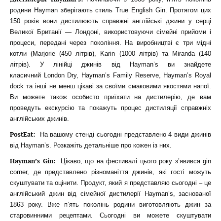
родини Hayman зберігають стиль True English Gin. Протягом цих
150 років вони дистилюють справжні англійські джини у серці
Великої Британії — Лондоні, використовуючи сімейні прийоми і
процеси, передані через покоління. На виробництві є три мідні
котли (Marjorie (450 літрів), Karin (1000 літрів) та Miranda (140
літрів). У лінійці джинів від Hayman’s ви знайдете
класичний London Dry, Hayman’s Family Reserve, Hayman’s Royal
dock та інші не менш цікаві за своїми смаковими якостями напої.
Ви можете також особисто приїхати на дистилерію, де вам
проведуть екскурсію та покажуть процес дистиляції справжніх
англійських джинів.
PostEat:
На вашому стенді сьогодні представлено 4 види джинів
від Hayman’s. Розкажіть детальніше про кожен із них.
Hayman’s Gin:
Цікаво, що на фестивалі цього року з’явився gin
corner, де представлено різноманіття джинів, які гості можуть
скуштувати та оцінити. Продукт, який я представляю сьогодні – це
англійський джин від сімейної дистилерії Hayman’s, заснованої
1863 року. Вже п’ять поколінь родини виготовляють джин за
старовинними рецептами. Сьогодні ви можете скуштувати