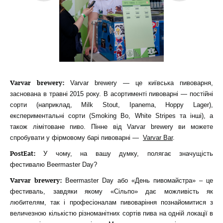
Varvar brewery:
Varvar brewery — це київська пивоварня,
заснована в травні 2015 року. В асортименті пивоварні — постійні
сорти (наприклад, Milk Stout, Ipanema, Hoppy Lager),
експериментальні сорти (Smoking Bo, White Stripes та інші), а
також лімітоване пиво. Пінне від Varvar brewery ви можете
спробувати у фірмовому барі пивоварні —
Varvar Bar
.
PostEat:
У чому, на вашу думку, полягає значущість
фестивалю Beermaster Day?
Varvar brewery:
Beermaster Day або «День пивомайстра» – це
фестиваль, завдяки якому «Сільпо» дає можливість як
любителям, так і професіоналам пивоваріння познайомитися з
величезною кількістю різноманітних сортів пива на одній локації в