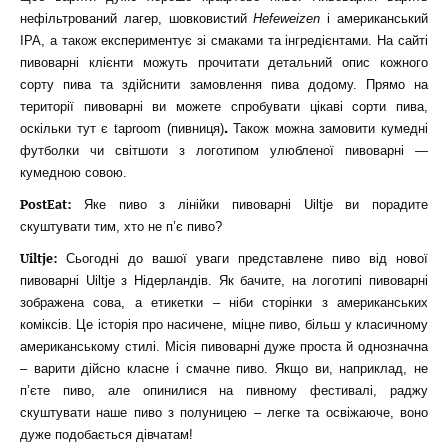
нефільтрований лагер, шовковистий
Hefeweizen
і американський
IPA, а також експериментує зі смаками та інгредієнтами. На сайті
пивоварні клієнти можуть прочитати детальний опис кожного
сорту пива та здійснити замовлення пива додому. Прямо на
території пивоварні ви можете спробувати цікаві сорти пива,
.
оскільки тут є taproom (пивниця)
Також можна замовити кумедні
футболки чи світшоти з логотипом улюбленої пивоварні —
кумедною совою.
PostEat:
Яке пиво з лінійки пивоварні Uiltje ви порадите
скуштувати тим, хто не п’є пиво?
Uiltje:
Сьогодні до вашої уваги представлене пиво від нової
пивоварні Uiltje з Нідерландів. Як бачите, на логотипі пивоварні
зображена сова, а етикетки – ніби сторінки з американських
коміксів. Це історія про насичене, міцне пиво, більш у класичному
американському стилі. Місія пивоварні дуже проста й однозначна
– варити дійсно класне і смачне пиво. Якщо ви, наприклад, не
п’єте пиво, але опинилися на пивному фестивалі, раджу
скуштувати наше пиво з полуницею – легке та освіжаюче, воно
дуже подобається дівчатам!