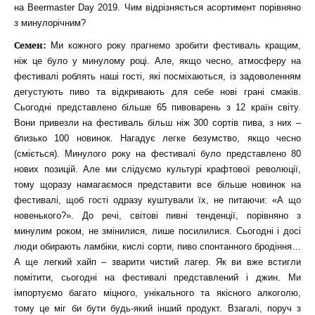
на Beermaster Day 2019. Чим відрізняється асортимент порівняно
з минулорічним?
Семен:
Ми кожного року прагнемо зробити фестиваль кращим,
ніж це було у минулому році. Але, якщо чесно, атмосферу на
фестивалі роблять наші гості, які посміхаються, із задоволенням
дегустують пиво та відкривають для себе нові грані смаків.
Сьогодні представлено більше 65 пивоварень з 12 країн світу.
Вони привезли на фестиваль більш ніж 300 сортів пива, з них –
близько 100 новинок. Нагадує легке безумство, якщо чесно
(сміється). Минулого року на фестивалі було представлено 80
нових позицій. Але ми слідуємо культурі крафтової революції,
тому щоразу намагаємося представити все більше новинок на
фестивалі, щоб гості одразу куштували їх, не питаючи: «А що
новенького?». До речі, світові пивні тенденції, порівняно з
минулим роком, не змінилися, лише посилилися. Сьогодні і досі
люди обирають ламбіки, кислі сорти, пиво спонтанного бродіння…
А ще легкий хайп – зварити чистий лагер. Як ви вже встигли
помітити, сьогодні на фестивалі представлений і джин. Ми
імпортуємо багато міцного, унікального та якісного алкоголю,
тому це міг би бути будь-який інший продукт. Взагалі, поруч з