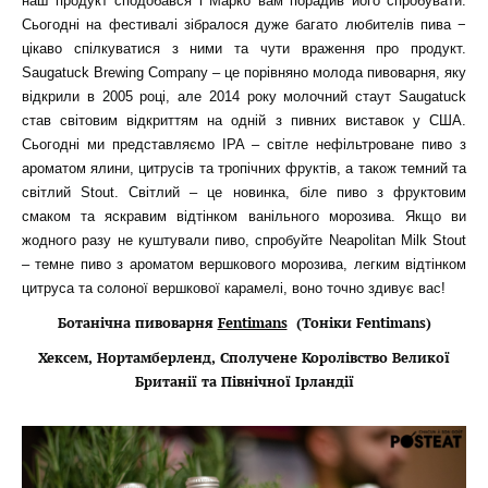
наш продукт сподобався і Марко вам порадив його спробувати.
Сьогодні на фестивалі зібралося дуже багато любителів пива −
цікаво спілкуватися з ними та чути враження про продукт.
Saugatuck Brewing Company – це порівняно молода пивоварня, яку
відкрили в 2005 році, але 2014 року молочний стаут Saugatuck
став світовим відкриттям на одній з пивних виставок у США.
Сьогодні ми представляємо IPA – світле нефільтроване пиво з
ароматом ялини, цитрусів та тропічних фруктів, а також темний та
світлий Stout. Світлий – це новинка, біле пиво з фруктовим
смаком та яскравим відтінком ванільного морозива. Якщо ви
жодного разу не куштували пиво, спробуйте Neapolitan Milk Stout
– темне пиво з ароматом вершкового морозива, легким відтінком
цитруса та солоної вершкової карамелі, воно точно здивує вас!
Ботанічна пивоварня
Fentimans
(Тоніки
Fentimans)
Хексем, Нортамберленд, Сполучене Королівство Великої
Британії та Північної Ірландії