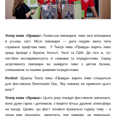
Театр пива «Правда»:
Львівська пивоварня, пиво якої впізнаване
в усьому світі. Місія пивоварні — дати людям змогу пити
справжнє крафтове пиво. У Театрі пива «Правда» варять пиво
кращі броварі з України, Бельгії, Чехії та США. До того ж, тут
постійно експериментують зі смаками та інгредієнтами. Серед
асортименту пивоварні ви знайдете пиво з цвітом бузини,
соняшником та іншими цікавими інгредієнтами.
PostEat:
Щороку Театр пива «Правда» варить пиво спеціально
для фестивалю Beermaster Day. Яку новинку ви привезли цього
разу?
Театр пива «Правда»:
Цього року локація фестивалю змінилася,
вона дуже гарна і допомагає створити більш дружню атмосферу
на заході. Цікаво, що фест почався буквально годину тому – а
люди вже підходять, запитують про новинки, це прикольно.