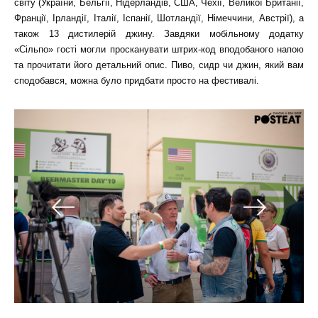
світу (України, Бельгії, Нідерландів, США, Чехії, Великої Британії,
Франції, Ірландії, Італії, Іспанії, Шотландії, Німеччини, Австрії), а
також 13 дистилерій джину. Завдяки мобільному додатку
«Сільпо» гості могли просканувати штрих-код вподобаного напою
та прочитати його детальний опис. Пиво, сидр чи джин, який вам
сподобався, можна було придбати просто на фестивалі.