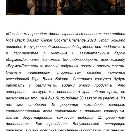
«
Сегодня мы проводим финал украинского национального отбора
Riga Black Balsam Global Cocktail Challenge 2018. Этот конкурс
проведен Всеукраинской ассоциацией барменов при поддержке и
в партнерстве с уютным и замечательным баром
«БарменДиктат». Хотелось бы поблагодарить всю команду
«БарменДиктат» за теплый радушный прием и отзывчивость.
Главным «виновником торжества» сегодня является
легендарный Riga Black Balsam. Участники конкурса будут
работать с различными видами этого продукта. Что
интересно – конкурс мы проводили в кратчайшие сроки, но
несмотря на это, за 4 дня было подано 30 заявок на участие. Из
них мы отобрали 18 рецептов коктейлей, которые
соответствовали всем заявленным в правилах критериям.
Затем дегустационная комиссия выбрала 11 рецептов-
финалистов. Как президент Всеукраинской ассоциации
барменов, я очень довольна сегодняшним составом участников,