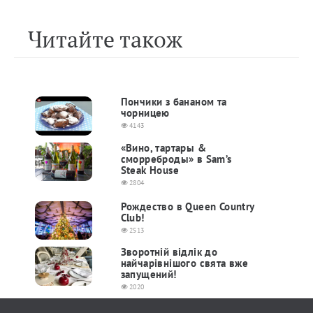
Читайте також
Пончики з бананом та
чорницею
4143
«Вино, тартары &
сморреброды» в Sam’s
Steak House
2804
Рождество в Queen Country
Club!
2513
Зворотній відлік до
найчарівнішого свята вже
запущений!
2020