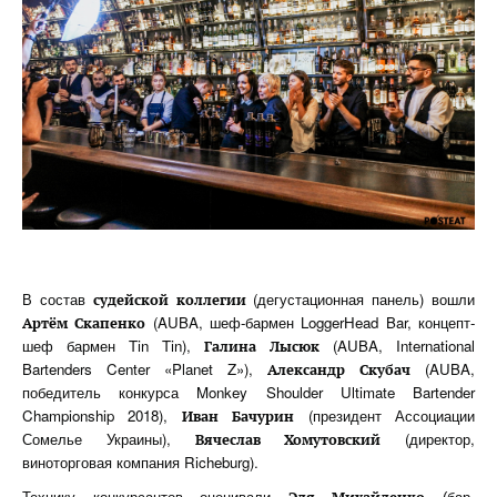
В состав
(дегустационная панель) вошли
судейской коллегии
(AUBA, шеф-бармен LoggerHead Bar, концепт-
Артём Скапенко
шеф бармен Tin Tin),
(AUBA, International
Галина Лысюк
Bartenders Center «Planet Z»),
(AUBA,
Александр Скубач
победитель конкурса Monkey Shoulder Ultimate Bartender
Championship 2018),
(президент Ассоциации
Иван Бачурин
Сомелье Украины),
(директор,
Вячеслав Хомутовский
виноторговая компания Richeburg).