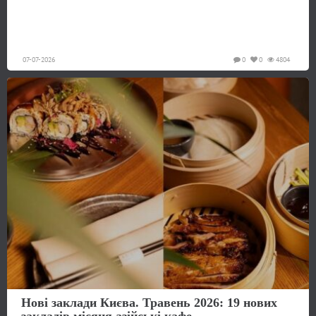
07-07-2026
0
0
4804
Нові заклади Києва. Травень 2026: 19 нових
закладів місяця азійські кафе...