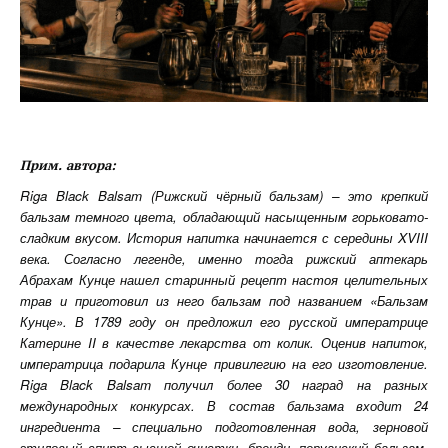
Прим. автора:
Riga Black Balsam (Рижский чёрный бальзам) – это крепкий
бальзам темного цвета, обладающий насыщенным горьковато-
сладким вкусом. История напитка начинается с середины XVIII
века. Согласно легенде, именно тогда рижский аптекарь
Абрахам Кунце нашел старинный рецепт настоя целительных
трав и приготовил из него бальзам под названием «Бальзам
Кунце». В 1789 году он предложил его русской императрице
Катерине II в качестве лекарства от колик. Оценив напиток,
императрица подарила Кунце привилегию на его изготовление.
Riga Black Balsam получил более 30 наград на разных
международных конкурсах. В состав бальзама входит 24
ингредиента – специально подготовленная вода, зерновой
этиловый спирт высшей очистки, бренди, перуанский бальзам,