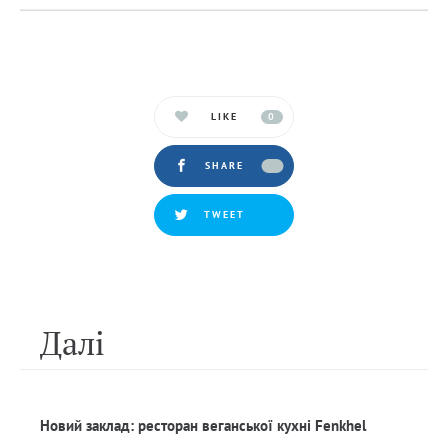
LIKE
0
SHARE
TWEET
Далi
Новий заклад: ресторан веганської кухні Fenkhel