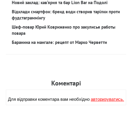
Новий заклад: кав‘ярня та бар Lion Bar на Подолі
Відклади смартфон: бренд води створив тарілки проти
фудстаграммінгу
Шеф-повар Юрий Ковриженко про закулисье работы
повара
Баранина на мангале: рецепт от Марко Черветти
Коментарi
Для вiдправки коментара вам необхiдно
авторизуватись.