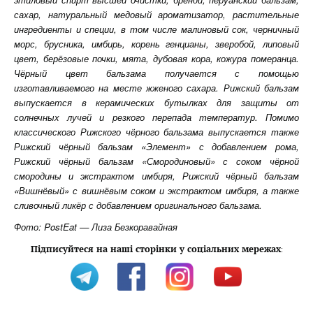
сахар, натуральный медовый ароматизатор, растительные
ингредиенты и специи, в том числе малиновый сок, черничный
морс, брусника, имбирь, корень генцианы, зверобой, липовый
цвет, берёзовые почки, мята, дубовая кора, кожура померанца.
Чёрный цвет бальзама получается с помощью
изготавливаемого на месте жженого сахара. Рижский бальзам
выпускается в керамических бутылках для защиты от
солнечных лучей и резкого перепада температур. Помимо
классического Рижского чёрного бальзама выпускается также
Рижский чёрный бальзам «Элемент» с добавлением рома,
Рижский чёрный бальзам «Смородиновый» с соком чёрной
смородины и экстрактом имбиря, Рижский чёрный бальзам
«Вишнёвый» с вишнёвым соком и экстрактом имбиря, а также
сливочный ликёр с добавлением оригинального бальзама.
Фото: PostEat — Лиза Безкоравайная
Підписуйтеся на наші сторінки у соціальних мережах
: