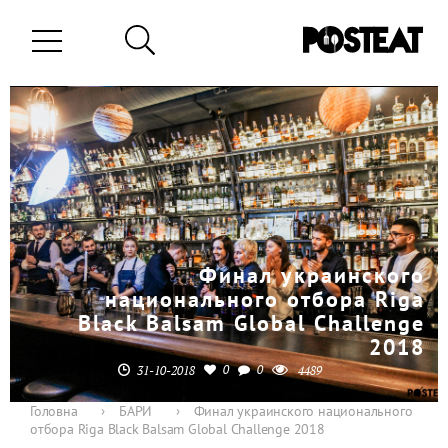
Финал украинского
национального отбора Riga
Black Balsam Global Challenge
2018
0
0
31-10-2018
4489
Головна
›
БАРИ
›
Финал украинского национального
отбора Riga Black Balsam Global Challenge 2018