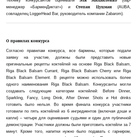
Эля Михайленко
Технику конкурсантов оценивали
(бар-
Cтепан Цуцман
менеджер «БарменДиктат») и
(AUBA,
совладелец LoggerHead Bar, руководитель компании Zabarom).
О правилах конкурса
Согласно правилам конкурса, все бармены, которые подали
заявку на участие, должны были представить новые
оригинальные рецепты коктейлей на основе Riga Black Balsam,
Riga Black Balsam Currant, Riga Black Balsam Cherry или Riga
Black Balsam Element. В рецепте можно использовать более
одного наименования Riga Black Balsam. Конкурсанты могли
создавать следующие категории коктейлей: Before Dinner,
Sparkling, Fancy, Long Drink, After Dinner. Shots и Hot drinks
готовить было нельзя. Во время финала конкурса участники
готовили по пять коктейлей из 6 ингредиентов (включая дэши и
капли) – четыре для оценивания судьями и один для публичной
демонстрации. Участники должны были приготовить коктейли за 7
минут. Кроме того, напитки нужно было подавать с гарниром,