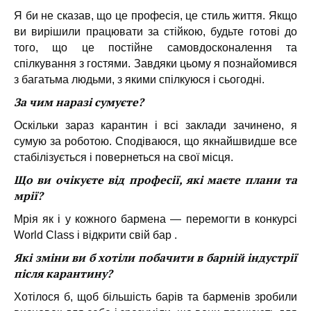
Я би не сказав, що це професія, це стиль життя. Якщо
ви вирішили працювати за стійкою, будьте готові до
того, що це постійне самовдосконалення та
спілкування з гостями. Завдяки цьому я познайомився
з багатьма людьми, з якими спілкуюся і сьогодні.
За чим наразі сумуєте?
Оскільки зараз карантин і всі заклади зачинено, я
сумую за роботою. Сподіваюся, що якнайшвидше все
стабілізується і повернеться на свої місця.
Що ви очікуєте від професії, які маєте плани та
мрії?
Мрія як і у кожного бармена — перемогти в конкурсі
World Class і відкрити свій бар .
Які зміни ви б хотіли побачити в барній індустрії
після карантину?
Хотілося б, щоб більшість барів та барменів зробили