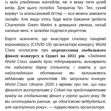
із моїх улюблених коктейлів, які я можу пити цілий
вечір. Для цього потрібні Tanqueray No. Ten, сухий
вермут та апельсиновий біттер — все можна замовити
онлайн. Але якщо хтось буде мати бажання зробити
Chamomile Green Martini в домашніх умовах, нехай
напише мені, я залюбки поділюся рецептом.
Варто зазначити, що внаслідок спалаху пандемії
коронавірусу (COVID-19) організатори конкурсу World
перенесення глобального
Class оголосили про
фіналу конкурсу в Сіднеї на 2021 рік
. «
Задачею
World Class завжди було підтримувати, виховувати
та надихати барну спільноту, і навіть у цих
найскладніших обставинах ми залишаємось
відданими цим цінностям. Ми запускали конкурс
World Class Ukraine 2020 з мріями про те, що наш
фіналіст виступатиме у Сіднеї та представлятиме
країну на глобальному фіналі у серпні цього року. Як
ми оголошували раніше, це обов’язково відбудеться,
але наступного року
», — підкреслюють організатори.