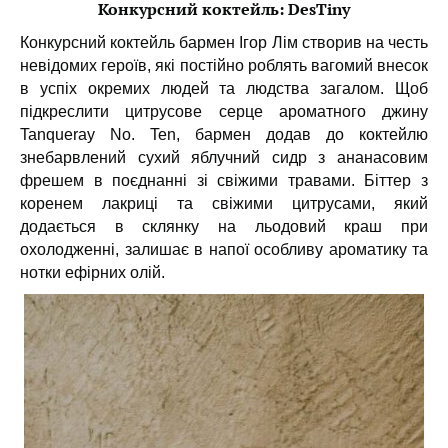
Конкурсний коктейль: DesTiny
Конкурсний коктейль бармен Ігор Лім створив на честь
невідомих героїв, які постійно роблять вагомий внесок
в успіх окремих людей та людства загалом. Щоб
підкреслити цитрусове серце ароматного джину
Tanqueray No. Ten, бармен додав до коктейлю
знебарвлений сухий яблучний сидр з ананасовим
фрешем в поєднанні зі свіжими травами. Біттер з
коренем лакриці та свіжими цитрусами, який
додається в склянку на льодовий краш при
охолодженні, залишає в напої особливу ароматику та
нотки ефірних олій.