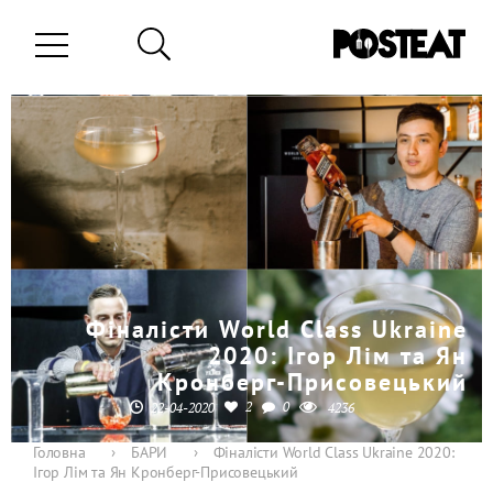
Фіналісти World Class Ukraine
2020: Ігор Лім та Ян
Кронберг-Присовецький
2
0
22-04-2020
4236
Головна
›
БАРИ
›
Фіналісти World Class Ukraine 2020:
Ігор Лім та Ян Кронберг-Присовецький