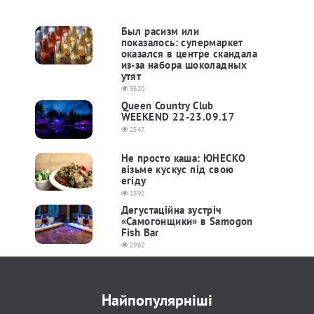
Был расизм или
показалось: супермаркет
оказался в центре скандала
из-за набора шоколадных
утят
3620
Queen Country Club
WEEKEND 22-23.09.17
2547
Не просто каша: ЮНЕСКО
візьме кускус під свою
егіду
1892
Дегустаційна зустріч
«Самогонщики» в Samogon
Fish Bar
2962
Найпопулярніші