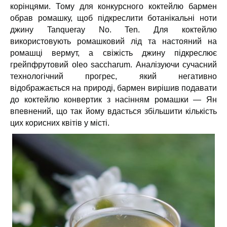
корінцями. Тому для конкурсного коктейлю бармен
обрав ромашку, щоб підкреслити ботанікальні ноти
джину Tanqueray No. Ten. Для коктейлю
використовують ромашковий лід та настояний на
ромашці вермут, а свіжість джину підкреслює
грейпфрутовий oleo saccharum. Аналізуючи сучасний
технологічний прогрес, який негативно
відображається на природі, бармен вирішив подавати
до коктейлю конвертик з насінням ромашки — Ян
впевнений, що так йому вдасться збільшити кількість
цих корисних квітів у місті.