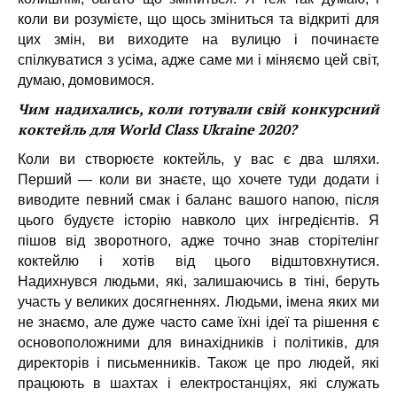
коли ви розумієте, що щось зміниться та відкриті для
цих змін, ви виходите на вулицю і починаєте
спілкуватися з усіма, адже саме ми і міняємо цей світ,
думаю, домовимося.
Чим надихались, коли готували свій конкурсний
коктейль для World Class Ukraine 2020?
Коли ви створюєте коктейль, у вас є два шляхи.
Перший — коли ви знаєте, що хочете туди додати і
виводите певний смак і баланс вашого напою, після
цього будуєте історію навколо цих інгредієнтів. Я
пішов від зворотного, адже точно знав сторітелінг
коктейлю і хотів від цього відштовхнутися.
Надихнувся людьми, які, залишаючись в тіні, беруть
участь у великих досягненнях. Людьми, імена яких ми
не знаємо, але дуже часто саме їхні ідеї та рішення є
основоположними для винахідників і політиків, для
директорів і письменників. Також це про людей, які
працюють в шахтах і електростанціях, які служать