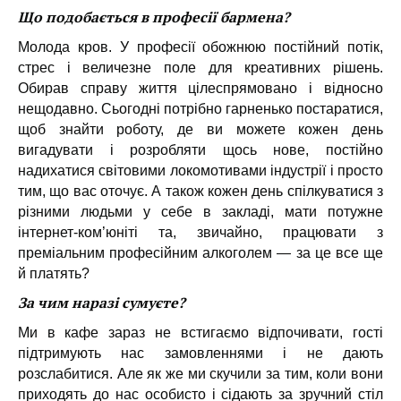
Що подобається в професії бармена?
Молода кров. У професії обожнюю постійний потік,
стрес і величезне поле для креативних рішень.
Обирав справу життя цілеспрямовано і відносно
нещодавно. Сьогодні потрібно гарненько постаратися,
щоб знайти роботу, де ви можете кожен день
вигадувати і розробляти щось нове, постійно
надихатися світовими локомотивами індустрії і просто
тим, що вас оточує. А також кожен день спілкуватися з
різними людьми у себе в закладі, мати потужне
інтернет-ком’юніті та, звичайно, працювати з
преміальним професійним алкоголем — за це все ще
й платять?
За чим наразі сумуєте?
Ми в кафе зараз не встигаємо відпочивати, гості
підтримують нас замовленнями і не дають
розслабитися. Але як же ми скучили за тим, коли вони
приходять до нас особисто і сідають за зручний стіл