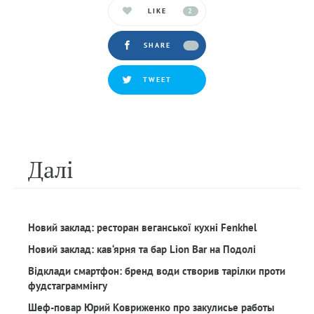
LIKE
2
SHARE
TWEET
Далi
Новий заклад: ресторан веганської кухні Fenkhel
Новий заклад: кав‘ярня та бар Lion Bar на Подолі
Відклади смартфон: бренд води створив тарілки проти
фудстаграммінгу
Шеф-повар Юрий Ковриженко про закулисье работы