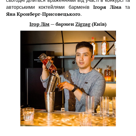
сьогодні ділиться враженнями від участі в конкурсі та
Ігоря Ліма
авторськими коктейлями барменів
та
Яна
Кронберг-Присовецького
.
Ігор Лім
— бармен
Zigzag
(Київ)