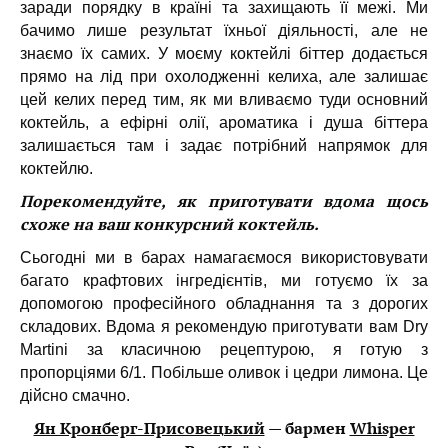
заради порядку в країні та захищають її межі. Ми
бачимо лише результат їхньої діяльності, але не
знаємо їх самих. У моєму коктейлі біттер додається
прямо на лід при охолодженні келиха, але залишає
цей келих перед тим, як ми вливаємо туди основний
коктейль, а ефірні олії, ароматика і душа біттера
залишається там і задає потрібний напрямок для
коктейлю.
Порекомендуйте, як приготувати вдома щось
схоже на ваш конкурсний коктейль.
Сьогодні ми в барах намагаємося використовувати
багато крафтових інгредієнтів, ми готуємо їх за
допомогою професійного обладнання та з дорогих
складових. Вдома я рекомендую приготувати вам Dry
Martini за класичною рецептурою, я готую з
пропорціями 6/1. Побільше оливок і цедри лимона. Це
дійсно смачно.
Ян Кронберг-Присовецький
— бармен
Whisper