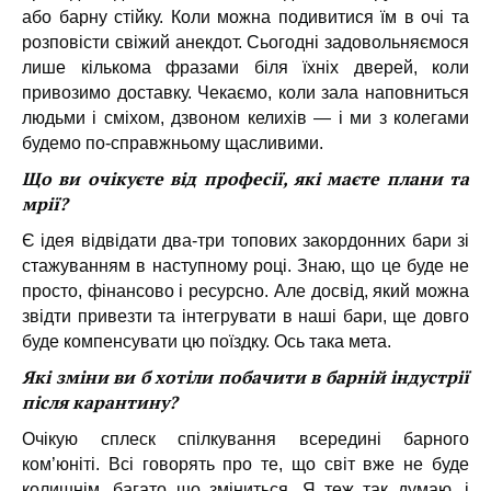
або барну стійку. Коли можна подивитися їм в очі та
розповісти свіжий анекдот. Сьогодні задовольняємося
лише кількома фразами біля їхніх дверей, коли
привозимо доставку. Чекаємо, коли зала наповниться
людьми і сміхом, дзвоном келихів — і ми з колегами
будемо по-справжньому щасливими.
Що ви очікуєте від професії, які маєте плани та
мрії?
Є ідея відвідати два-три топових закордонних бари зі
стажуванням в наступному році. Знаю, що це буде не
просто, фінансово і ресурсно. Але досвід, який можна
звідти привезти та інтегрувати в наші бари, ще довго
буде компенсувати цю поїздку. Ось така мета.
Які зміни ви б хотіли побачити в барній індустрії
після карантину?
Очікую сплеск спілкування всередині барного
ком’юніті. Всі говорять про те, що світ вже не буде
колишнім, багато що зміниться. Я теж так думаю, і