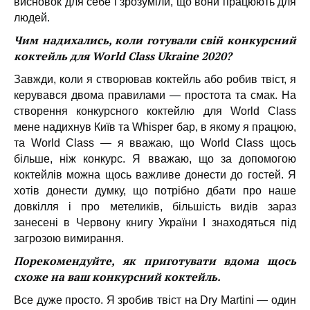
висновок для себе і зрозуміли, що вони працюють для
людей.
Чим надихались, коли готували свій конкурсний
коктейль для World Class Ukraine 2020?
Завжди, коли я створював коктейль або робив твіст, я
керувався двома правилами — простота та смак. На
створення конкурсного коктейлю для World Class
мене надихнув Київ та Whisper бар, в якому я працюю,
та World Class — я вважаю, що World Class щось
більше, ніж конкурс. Я вважаю, що за допомогою
коктейлів можна щось важливе донести до гостей. Я
хотів донести думку, що потрібно дбати про наше
довкілля і про метеликів, більшість видів зараз
занесені в Червону книгу України І знаходяться під
загрозою вимирання.
Порекомендуйте, як приготувати вдома щось
схоже на ваш конкурсний коктейль.
Все дуже просто. Я зробив твіст на Dry Martini — один