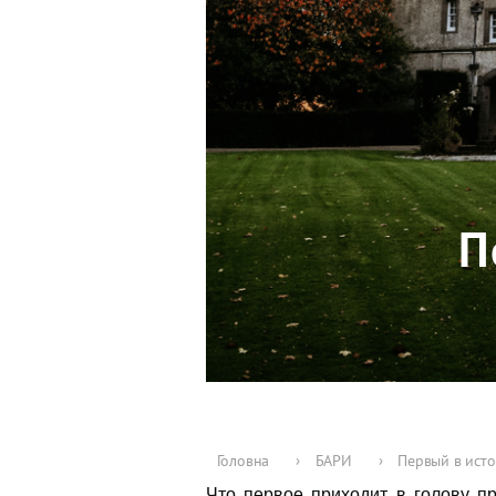
П
Головна
›
БАРИ
›
Первый в ист
Что первое приходит в голову п