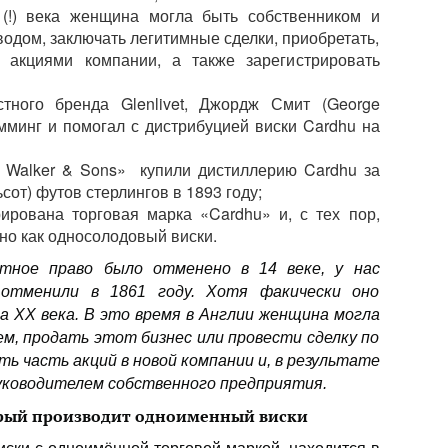
(!) века женщина могла быть собственником и
одом, заключать легитимные сделки, приобретать,
 акциями компании, а также зарегистрировать
тного бренда Glenlivet, Джордж Смит (George
амминг и помогал с дистрибуцией виски Cardhu на
n Walker & Sons» купили дистиллерию Cardhu за
ьсот) футов стерлингов в 1893 году;
ирована торговая марка «Cardhu» и, с тех пор,
но как односолодовый виски.
тное право было отменено в 14 веке, у нас
 отменили в 1861 году. Хотя факически оно
а XX века. В это время в Англии женщина могла
м, продать этот бизнес или провести сделку по
ть часть акций в новой компании и, в результате
уководителем собственного предприятия.
торый производит одноименный виски
иски с одноимённой торговой маркой, находится в