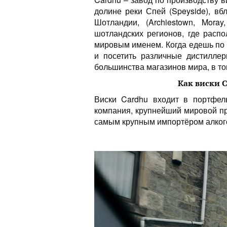
долине реки Спей (Speyside), вб
Шотландии, (Archiestown, Mora
шотландских регионов, где расп
мировым именем. Когда едешь по 
и посетить различные дистиллер
большинства магазинов мира, в том
Как виски 
Виски Cardhu входит в портфе
компания, крупнейший мировой пр
самым крупным импортёром алког