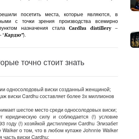
ешили посетить места, которые являются, в
ьными с точки зрения производства всемирно
пунктом назначения стала
Cardhu distillery –
 “
).
Кардю”
торые точно стоит знать
рии односолодовый виски созданный женщиной;
аж виски Cardhu составляет более 3х миллионов
нимает шестое место среди односолодовых виски;
ет юридическую силу и соблюдается (!) условие
93 году (!) хозяйкой дистиллерии Cardhu Элизабет
 Walker о том, что в любом купаже Johnnie Walker
 часть виски Cardhu;