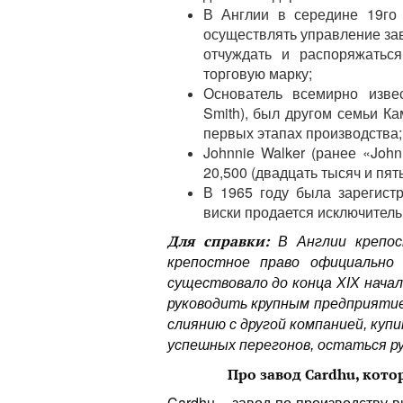
В Англии в середине 19го 
осуществлять управление зав
отчуждать и распоряжаться
торговую марку;
Основатель всемирно извес
Smith), был другом семьи К
первых этапах производства;
Johnnie Walker (ранее «Joh
20,500 (двадцать тысяч и пят
В 1965 году была зарегистр
виски продается исключитель
Для справки:
В Англии крепос
крепостное право официально
существовало до конца XIX начал
руководить крупным предприятие
слиянию с другой компанией, купи
успешных перегонов, остаться р
Про завод Cardhu, ко
Cardhu – завод по производству в