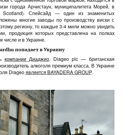
лизи города Арчистаун, муниципалитета Морей, в
y, Scotland). Спейсайд — один из знаменитых
оложены многие заводы по производству виски с
этому региону, то каждые 3-4 мили можно увидеть
ии, продукция которых представлена на полках
 числе и в Украине.
Cardhu попадает в Украину
ль
компании Диаджио
. Diageo plc — британская
оизводитель алкоголя премиум класса. В Украине
оля Diageo
является BAYADERA GROUP
.