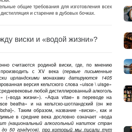
ельные общие требования для изготовления всех
дистилляция и старение в дубовых бочках.
жду виски и «водой жизни»?
нно считаются родиной виски, где, по мнению
и производить с XV века (
первые письменные
иски ирландскими монахами датируются 1405
рованная версия кельтского слова «uisce \ uisge»
 средневековье любой дистиллированный алкоголь
» («вода жизни»). «Аqua vitae» в переводе на
isce beatha» и на кельтско-шотландский (он же
 bɛhə]». Таким образом, название «виски», как и
одимые в средние века дословно означает «вода
авит (национальный алкогольный напиток стран
 до 50 градусов),
про который мы писали тут