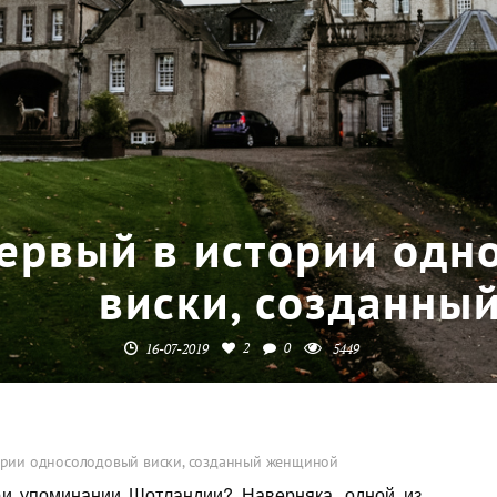
ервый в истории одн
виски, созданны
2
0
16-07-2019
5449
ории односолодовый виски, созданный женщиной
ри упоминании Шотландии? Наверняка, одной из