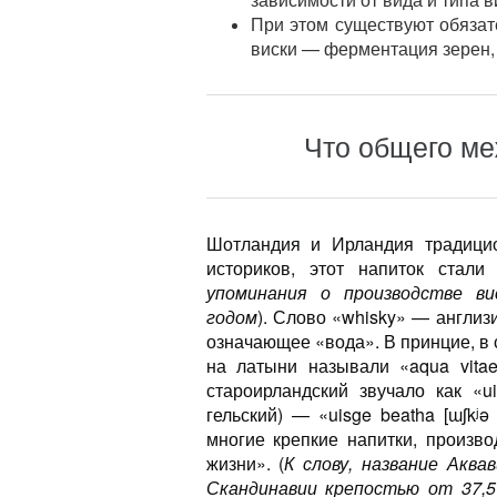
При этом существуют обязат
виски — ферментация зерен, 
Что общего ме
Шотландия и Ирландия традицио
историков, этот напиток стал
упоминания о производстве в
годом
). Слово «whisky» — англизи
означающее «вода». В принцие, в
на латыни называли «aqua vitae
староирландский звучало как «u
гельский) — «uisge beatha [ɯʃkʲə
многие крепкие напитки, произв
жизни». (
К слову, название Акв
Скандинавии крепостью от 37,5