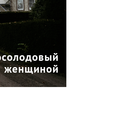
осолодовый
й женщиной