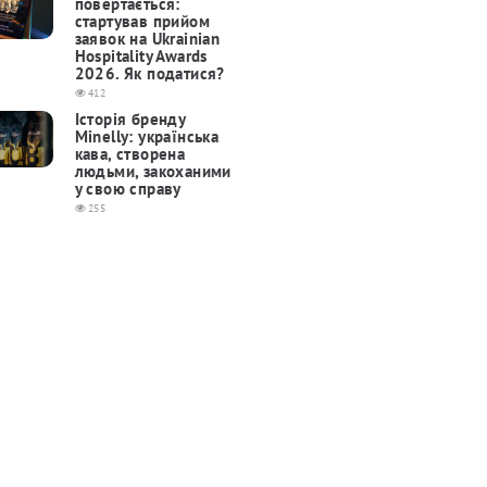
повертається:
cтартував прийом
заявок на Ukrainian
Hospitality Awards
2026. Як податися?
412
Історія бренду
Minelly: українська
кава, створена
людьми, закоханими
у свою справу
255