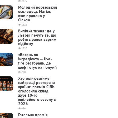
2375
Молодий норвезький
оселедець Матіас
вже приплив у
Сільпо
1823
Випічка тижня: де у
Львові печуть те, що
робить ранок вартим
підйому
1820
«Вогонь як
інгредієнт» — live-
fire ресторани, де
шеф готує на полум’ї
718
Хто оцінюватиме
найкращі ресторани
країни: премія СІЛЬ
оголосила склад
журі 10-го
ювілейного сезону в
2026
494
Готельна премія