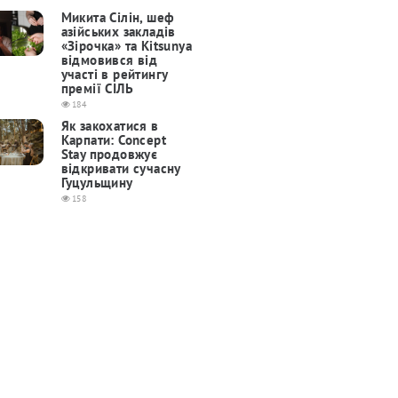
Микита Сілін, шеф
азійських закладів
«Зірочка» та Kitsunya
відмовився від
участі в рейтингу
премії СІЛЬ
184
Як закохатися в
Карпати: Concept
Stay продовжує
відкривати сучасну
Гуцульщину
158