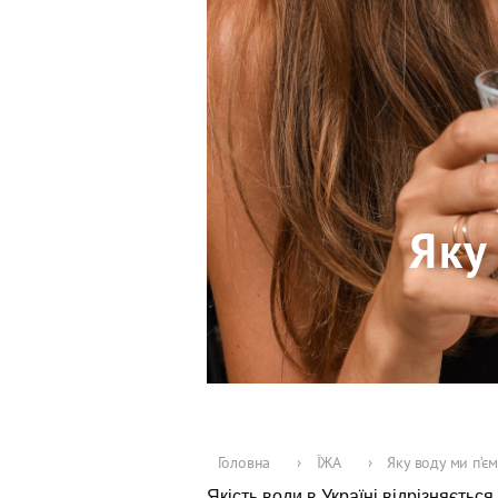
Яку
Головна
›
ЇЖА
›
Яку воду ми п’є
Якість води в Україні відрізняється 