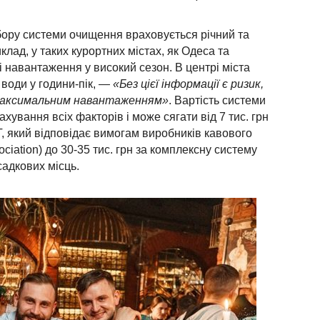
бору системи очищення враховується річний та
лад, у таких курортних містах, як Одеса та
і навантаження у високий сезон. В центрі міста
води у години-пік, —
«Без цієї інформації є ризик,
максимальним навантаженням»
. Вартість системи
ування всіх факторів і може сягати від 7 тис. грн
T, який відповідає вимогам виробник
ів
кавового
ciation) до 30-35 тис. грн за комплексну систему
адкових місць.