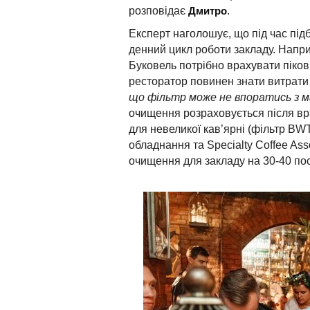
Дмитро
розповідає
.
Експерт наголошує, що під час під
денний цикл роботи закладу. Наприк
Буковель потрібно врахувати піков
ресторатор повинен знати витрати 
що фільтр може не впоратись з 
очищення розраховується після врах
для невеликої кав’ярні (фільтр BW
обладнання та Specialty Coffee Asso
очищення для закладу на 30-40 пос