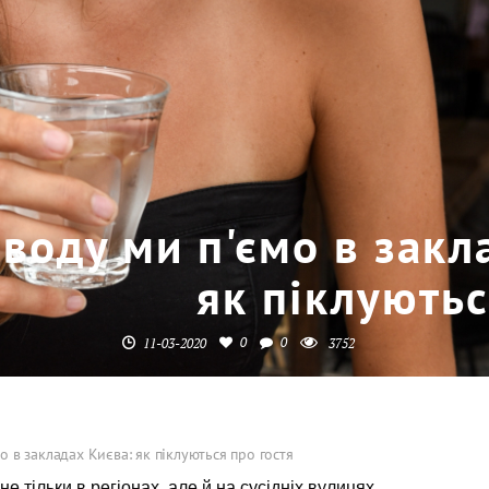
 воду ми п'ємо в закл
як піклуютьс
0
0
11-03-2020
3752
мо в закладах Києва: як піклуються про гостя
не тільки в регіонах, але й на сусідніх вулицях.