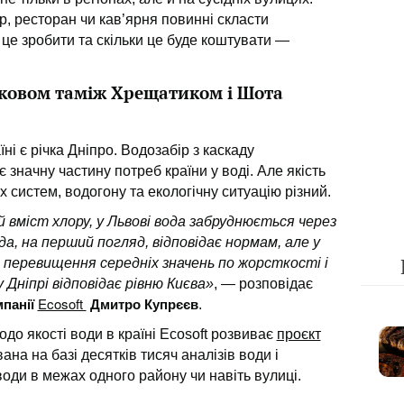
, ресторан чи кав’ярня повинні скласти
 це зробити
та
скільки це буде коштувати —
рковом таміж Хрещатиком і Шота
і є річка Дніпро. Водозабір з каскаду
значну частину потреб країни у воді. Але якість
 систем, водогону та екологічну ситуацію різний.
 вміст хлору, у Львові вода забруднюється через
да, на перший погляд, відповідає нормам, але у
є перевищення середніх значень по жорсткості і
 Дніпрі відповідає рівню Києва»
, — розповідає
мпанії
Ecosoft
Дмитро Купрєєв
.
о якості води в країні Ecosoft розвиває
проєкт
а на базі десятків тисяч аналізів води і
 води в межах одного
району
чи навіть вулиці.