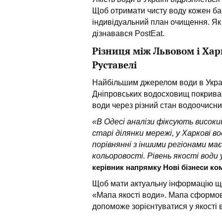
Щоб отримати чисту воду кожен бар
індивідуальний план очищення. Як
дізнавався PostEat.
Різниця між Львовом і Ха
Руставелі
Найбільшим джерелом води в Україн
Дніпровських водосховищ покриває 
води через різний стан водоочисних
«В Одесі аналізи фіксують високий
старі ділянки мережі, у Харкові во
порівнянні з іншими регіонами ма
кольоровості. Рівень якості води у
керівник напрямку Нові бізнеси ко
Щоб мати актуальну інформацію щод
«Мапа якості води». Мапа сформован
допоможе зорієнтуватися у якості