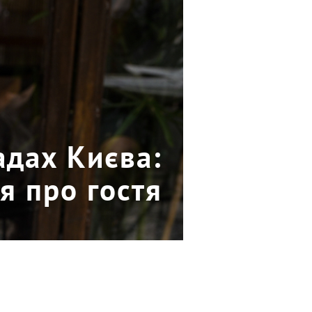
адах Києва:
я про гостя