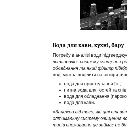
Вода для кави, кухні, бару
Потребу в аналізі води підтверджу
встановлює систему очищення роз
обладнання та який фільтр підіб
воді можна поділити на чотири тип
вода для приготування їжі;
питна вода для гостей та спів
вода для обладнання (парокон
вода для кави.
«Залежно від того, які цілі ста
оптимальну систему очищення вод
типів споживання це займає не бі