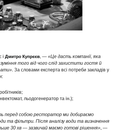
Дмитро Купр
є
єв
є і
, —
«Це дасть компанії, яка
уміння того від чого слід захистити гостя й
рати»
. За словами експерта всі потреби закладів у
и:
робітників;
вектомат, льодогенератор та ін.);
вить перед собою ресторатор ми добираємо
и та фільтри. Після аналізу води та визначення
льше 30 хв — зазвичай маємо готові рішення»
, —