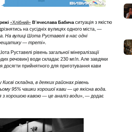
режі
«Хлібний»
В’ячеслава Бабича
ситуація з якістю
різнятись на сусідніх вулицях одного міста,
—
а. На вулиці Шота Руставелі в нас одні
 Хрещатику — треті».
ота Руставелі рівень загальної мінералізації
рдих речовин) води складає 230 мг/л. Але завдяки
ся досягти прийнятного для приготування кави
 Києві складна, в деяких районах рівень
 цьому 95% чашки хорошої кави — це якісна вода.
ця з хорошою кавою — це аналіз води»
, — додає