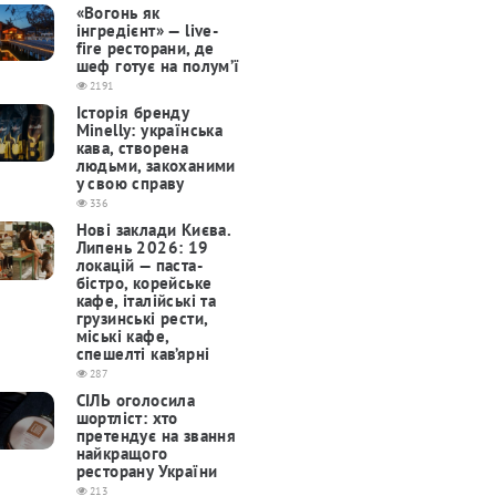
«Вогонь як
інгредієнт» — live-
fire ресторани, де
шеф готує на полум’ї
2191
Історія бренду
Minelly: українська
кава, створена
людьми, закоханими
у свою справу
336
Нові заклади Києва.
Липень 2026: 19
локацій — паста-
бістро, корейське
кафе, італійські та
грузинські рести,
міські кафе,
спешелті кав’ярні
287
СІЛЬ оголосила
шортліст: хто
претендує на звання
найкращого
ресторану України
213