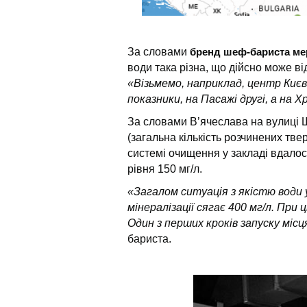
бренд шеф-бариста ме
За словами
води така різна, що
дійсно
може від
«Візьмемо, наприклад, центр Києв
показники,
на
Пасажі другі, а на
За словами В’ячеслава на вулиці Ш
(загальна кількість розчинених тве
системі очищення у закладі вдало
рівня 150 мг/л.
«Загалом ситуація з якістю води у
мінералізації сягає 400 мг/л. При
Один з перших кроків запуску міс
бариста.