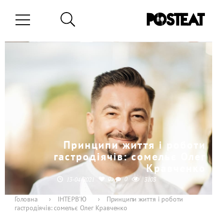
Принципи життя і роботи
гастродіячів: сомельє Олег
Кравченко
0
0
13-04-2021
3103
Головна
›
ІНТЕРВ'Ю
›
Принципи життя і роботи
гастродіячів: сомельє Олег Кравченко