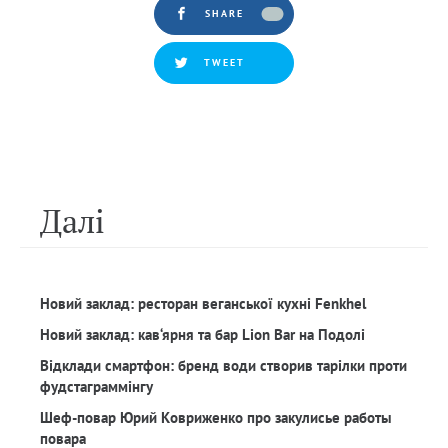
SHARE
TWEET
Далi
Новий заклад: ресторан веганської кухні Fenkhel
Новий заклад: кав‘ярня та бар Lion Bar на Подолі
Відклади смартфон: бренд води створив тарілки проти
фудстаграммінгу
Шеф-повар Юрий Ковриженко про закулисье работы
повара