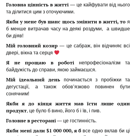
Головна цінність в житті
— це кайфувати від нього
та ділитися цим з оточуючими.
Якби у мене був шанс щось змінити в житті, то
я
б менше витрачав часу на деякі роздуми, а швидше
би діяв!
Мій головний козир
— це сабраж, він відчиняє всі
двері, вікна та серця
Я не прощаю в роботі
непрофесіоналізм та
байдужість до справи, якою займаєшся.
Мій ідеальний день
починається з пробіжки та
дегустації, а також обов’язково повинен бути
сонячним!
Якби я до кінця життя мав їсти лише один
продукт
, це було б вино, його б і їв, і пив.
Головне в ресторані
— це гостинність.
Якби мені дали $1 000 000, я б
все одно вклав би ці