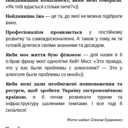
Найдивніший комплімент, який мені говорили
:
«Як тобі вдається стільки пити?»))
Найдивніша їжа
— це та, до якої не можна підібрати
вино.
Професіоналізм проявляється
у постійному
розвитку та самовдосконаленні. А також у тому, як ти
готовій ділитися своїми знаннями та досвідом.
Якби моє життя було фільмом
— для назви я б
о.брав фразу моєї однолітки Кейт Мосс «Это правда,
что у вас были проблемы с алкоголем? — Это у
алкоголя были проблемы со мной»))
Якби мені дали необмежені повноваження та
ресурси, щоб зробити Україну гастрономічною
країною
, я б почав розвивати туризм та
інфраструктуру шаленими темпами. І все тоді б
склалося!
Фото надані Олегом Кравченко