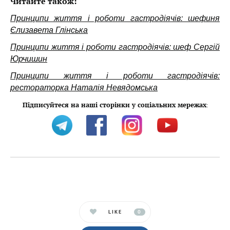
Читайте також:
Принципи життя і роботи гастродіячів: шефиня
Єлизавета Глінська
Принципи життя і роботи гастродіячів: шеф Сергій
Юрчишин
Принципи життя і роботи гастродіячів:
рестораторка Наталія Невядомська
Підписуйтеся на наші сторінки у соціальних мережах
:
LIKE
0