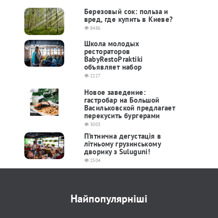
Березовый сок: польза и
вред, где купить в Киеве?
8486
Школа молодых
рестораторов
BabyRestoPraktiki
объявляет набор
2227
Новое заведение:
гастробар на Большой
Васильковской предлагает
перекусить бургерами
3003
П’ятнична дегустація в
літньому грузинському
дворику з Suluguni!
2504
Найпопулярніші