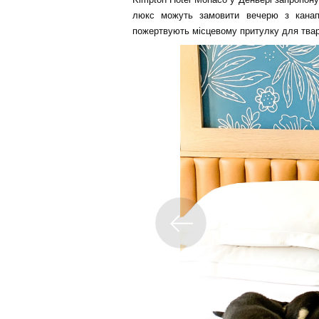
люкс можуть замовити вечерю з канапк
пожертвують місцевому притулку для тва