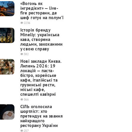
«Вогонь як
інгредієнт» — live-
fire ресторани, де
шеф готує на полум’ї
2236
Історія бренду
Minelly: українська
кава, створена
людьми, закоханими
у свою справу
382
Нові заклади Києва.
Липень 2026: 19
локацій — паста-
бістро, корейське
кафе, італійські та
грузинські рести,
міські кафе,
спешелті кав’ярні
366
СІЛЬ оголосила
шортліст: хто
претендує на звання
найкращого
ресторану України
257