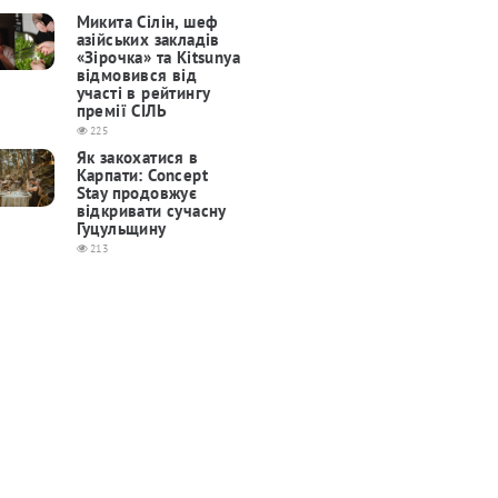
Микита Сілін, шеф
азійських закладів
«Зірочка» та Kitsunya
відмовився від
участі в рейтингу
премії СІЛЬ
225
Як закохатися в
Карпати: Concept
Stay продовжує
відкривати сучасну
Гуцульщину
213