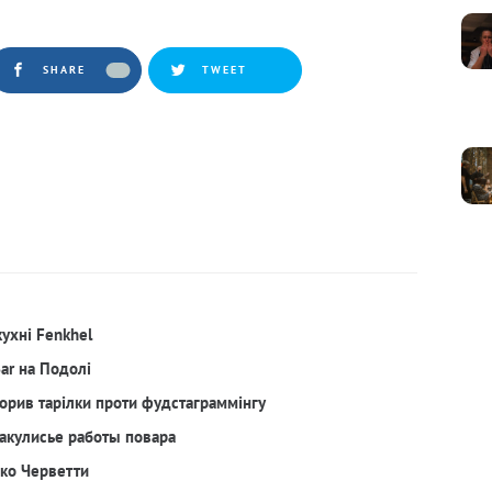
SHARE
TWEET
кухні Fenkhel
Bar на Подолі
орив тарілки проти фудстаграммінгу
акулисье работы повара
рко Черветти