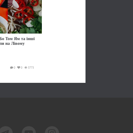
Бо Том Ям та інші
упи на Лівому
0
0
3773