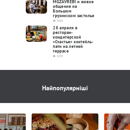
MGZAVREBI и живое
общение на
Большом
грузинском застолье
2308
28 апреля в
ресторан-
кондитерской
«Счастье» коктейль-
с
пати на летней
террасе
3259
Найпопулярніші