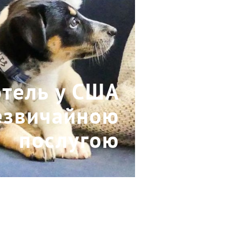
отель у США
незвичайною
послугою