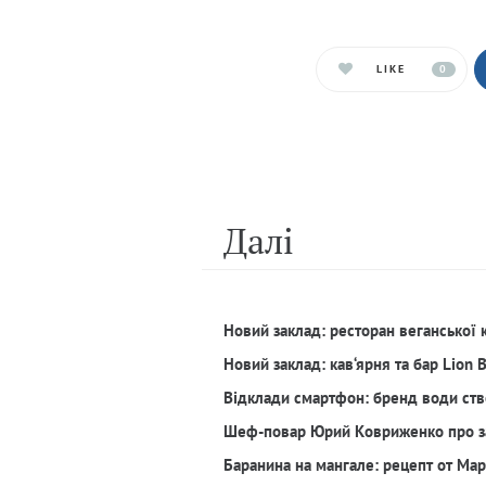
LIKE
0
Далi
Новий заклад: ресторан веганської 
Новий заклад: кав‘ярня та бар Lion 
Відклади смартфон: бренд води ств
Шеф-повар Юрий Ковриженко про з
Баранина на мангале: рецепт от Ма