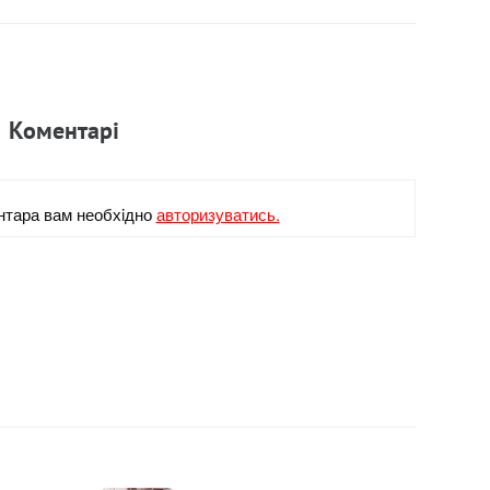
Коментарi
нтара вам необхiдно
авторизуватись.