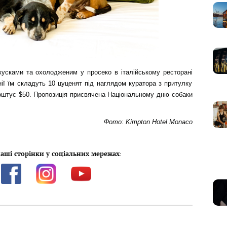
кусками та охолодженим у просеко в італійському ресторані
ії їм складуть 10 цуценят під наглядом куратора з притулку
коштує $50. Пропозиція присвячена Національному дню собаки
Фото: Kimpton Hotel Monaco
аші сторінки у соціальних мережах
: