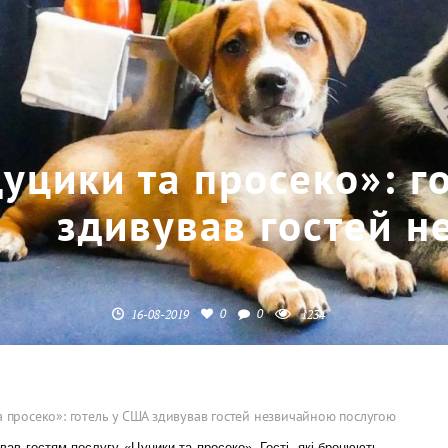
уцики та просеко»: г
здивував гостей 
0
0
16-08-2019
1234
 просеко»: готель у США здивував гостей незвичайною послугою
вав гостям послугу «Цуцики та просеко». Гості, які бронюють