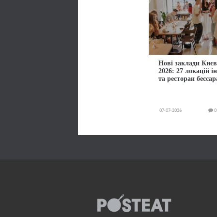
Нові заклади Києв
2026: 27 локацій і
та ресторан бессар
07-07-2026
0