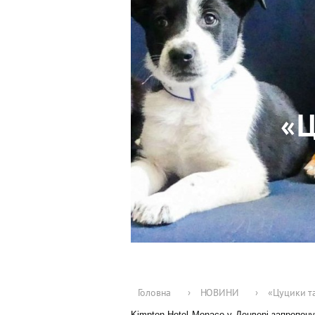
«Ц
Головна
›
НОВИНИ
›
«Цуцики та
Kimpton Hotel Monaco у Денвері запропону