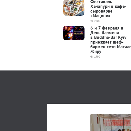
Фестиваль
Хачапури в кафе-
сыроварне
«Мацони»
2700
6 и 7 февраля в
День бармена
в Buddha-Bar Kyiv
приезжает шеф-
бармен сети Матиа
Жиру
1990