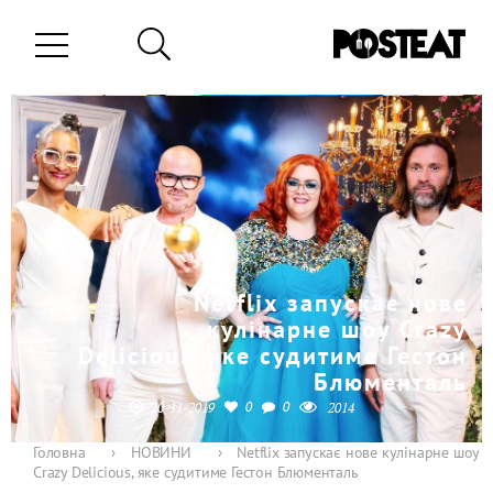
Netflix запускає нове
кулінарне шоу Crazy
Delicious, яке судитиме Гестон
Блюменталь
0
0
20-11-2019
2014
Головна
›
НОВИНИ
›
Netflix запускає нове кулінарне шоу
Crazy Delicious, яке судитиме Гестон Блюменталь