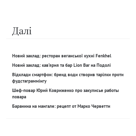
Далi
Новий заклад: ресторан веганської кухні Fenkhel
Новий заклад: кав‘ярня та бар Lion Bar на Подолі
Відклади смартфон: бренд води створив тарілки проти
фудстаграммінгу
Шеф-повар Юрий Ковриженко про закулисье работы
повара
Баранина на мангале: рецепт от Марко Черветти