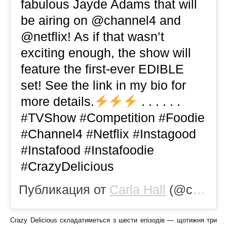
fabulous Jayde Adams that will
be airing on @channel4 and
@netflix! As if that wasn’t
exciting enough, the show will
feature the first-ever EDIBLE
set! See the link in my bio for
more details.
. . . . . .
#TVShow #Competition #Foodie
#Channel4 #Netflix #Instagood
#Instafood #Instafoodie
#CrazyDelicious
Публикация от
Carla Hall
(@carlaphall)
Crazy Delicious складатиметься з шести епізодів — щотижня три