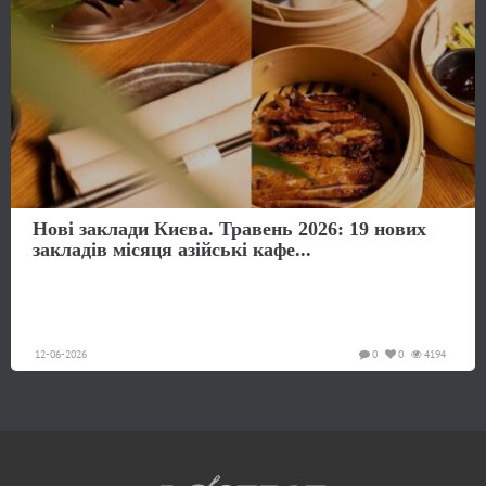
Нові заклади Києва. Травень 2026: 19 нових
закладів місяця азійські кафе...
12-06-2026
0
0
4194