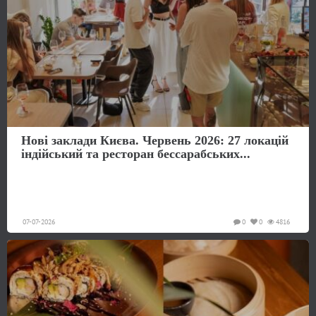
Нові заклади Києва. Червень 2026: 27 локацій
індійський та ресторан бессарабських...
07-07-2026
0
0
4816