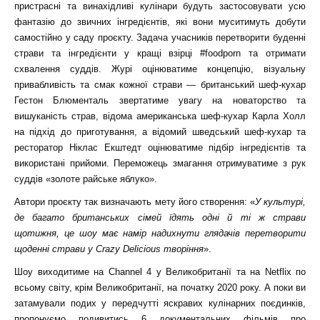
пристрасні та винахідливі кулінари будуть застосовувати усю
фантазію до звичних інгредієнтів, які вони муситимуть добути
самостійно у саду проєкту. Задача учасників перетворити буденні
страви та інгредієнти у кращі взірці #foodporn та отримати
схвалення суддів. Журі оцінюватиме концепцію, візуальну
привабливість та смак кожної страви — британський шеф-кухар
Гестон Блюменталь звертатиме увагу на новаторство та
вишуканість страв, відома американська шеф-кухар Карла Холл
на підхід до приготування, а відомий шведський шеф-кухар та
ресторатор Ніклас Екштедт оцінюватиме підбір інгредієнтів та
використані прийоми. Переможець змагання отримуватиме з рук
суддів «золоте райське яблуко».
Автори проєкту так визначають мету його створення: «
У культурі,
де багато британських сімей їдять одні й ті ж страви
щотижня, це шоу має намір надихнути глядачів перетворити
щоденні страви у Crazy Delicious творіння
».
Шоу виходитиме на Channel 4 у Великобританії та на Netflix по
всьому світу, крім Великобританії, на початку 2020 року. А поки ви
затамували подих у передчутті яскравих кулінарних поєдинків,
пропонуємо подивитись
6 документальних фільмів про