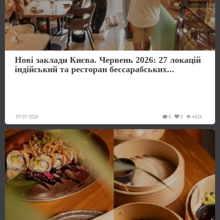
Нові заклади Києва. Червень 2026: 27 локацій
індійський та ресторан бессарабських...
07-07-2026
0
0
4826