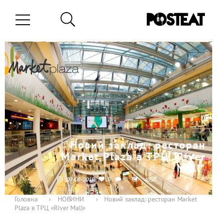
Новий заклад: ресторан
Market Plaza в ТРЦ "River
Mall"
0
0
09-08-2019
4050
Головна
›
НОВИНИ
›
Новий заклад: ресторан Market
Plaza в ТРЦ «River Mall»