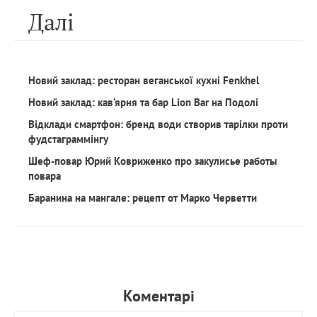
Далi
Новий заклад: ресторан веганської кухні Fenkhel
Новий заклад: кав‘ярня та бар Lion Bar на Подолі
Відклади смартфон: бренд води створив тарілки проти
фудстаграммінгу
Шеф-повар Юрий Ковриженко про закулисье работы
повара
Баранина на мангале: рецепт от Марко Черветти
Коментарi