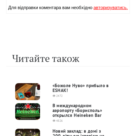
Для вiдправки коментара вам необхiдно
авторизуватись.
Читайте також
«Божоле Нуво» прибыло в
ESHAK!
2472
В международном
аэропорту «Борисполь»
открылся Heineken Bar
4826
Новий заклад: в домі з
200-літньою історією на