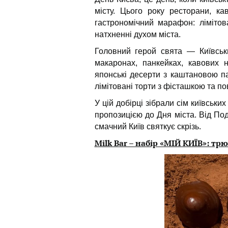
місту. Цього року ресторани, ка
гастрономічний марафон: лімітова
натхненні духом міста.
Головний герой свята — Київськ
макаронах, панкейках, кавових н
японські десерти з каштановою п
лімітовані торти з фісташкою та по
У цій добірці зібрали сім київськи
пропозицією до Дня міста. Від Под
смачний Київ святкує скрізь.
Milk Bar – набір «МІЙ КИЇВ»: тр