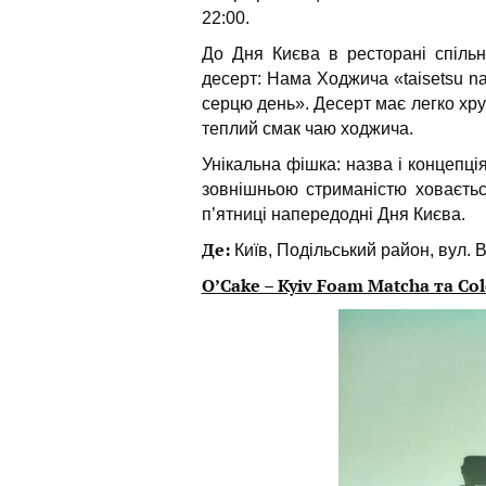
22:00.
До Дня Києва в ресторані спільн
десерт: Нама Ходжича «taisetsu na
серцю день». Десерт має легко хру
теплий смак чаю ходжича.
Унікальна фішка: назва і концепці
зовнішньою стриманістю ховаєтьс
п’ятниці напередодні Дня Києва.
Де:
Київ, Подільський район, вул. 
O’Cake – Kyiv Foam Matcha та Co