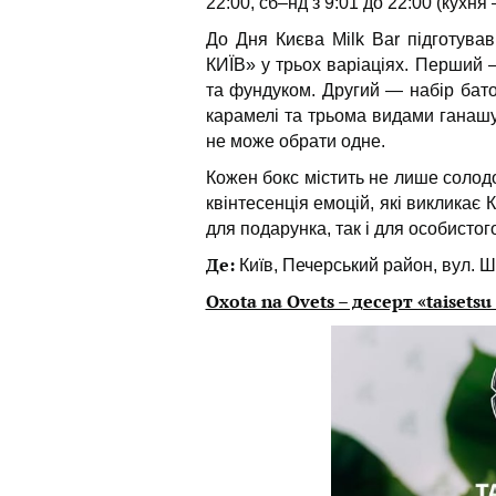
22:00, сб–нд з 9:01 до 22:00 (кухня 
До Дня Києва Milk Bar підготува
КИЇВ» у трьох варіаціях. Перший 
та фундуком. Другий — набір бато
карамелі та трьома видами ганашу. 
не може обрати одне.
Кожен бокс містить не лише солодо
квінтесенція емоцій, які викликає 
для подарунка, так і для особисто
Де:
Київ, Печерський район, вул. Ш
Oxota na Ovets – десерт «taisetsu