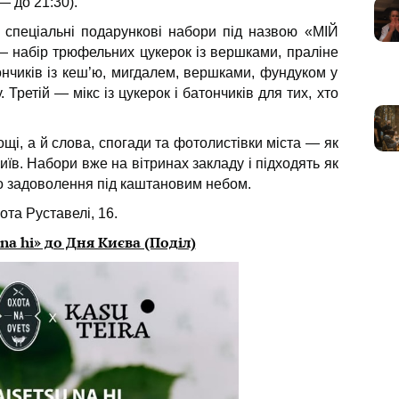
— до 21:30).
в спеціальні подарункові набори під назвою «МІЙ
— набір трюфельних цукерок із вершками, праліне
нчиків із кеш’ю, мигдалем, вершками, фундуком у
Третій — мікс із цукерок і батончиків для тих, хто
щі, а й слова, спогади та фотолистівки міста — як
Київ. Набори вже на вітринах закладу і підходять як
го задоволення під каштановим небом.
ота Руставелі, 16.
 na hi» до Дня Києва (Поділ)