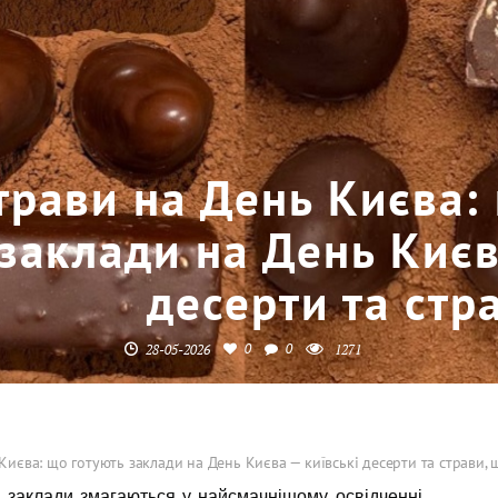
трави на День Києва:
заклади на День Києва
десерти та стр
0
0
28-05-2026
1271
Києва: що готують заклади на День Києва — київські десерти та страви,
кі заклади змагаються у найсмачнішому освідченні