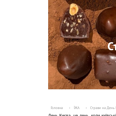
С
Головна
›
ЇЖА
›
Страви на День 
День Києва, це день, коли київсь