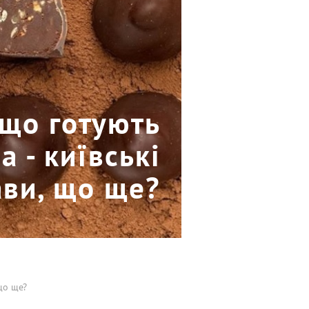
 що готують
 - київські
ави, що ще?
 що ще?