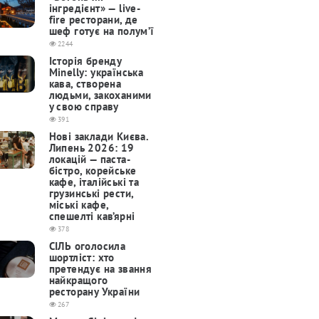
інгредієнт» — live-
fire ресторани, де
шеф готує на полум’ї
2244
Історія бренду
Minelly: українська
кава, створена
людьми, закоханими
у свою справу
391
Нові заклади Києва.
Липень 2026: 19
локацій — паста-
бістро, корейське
кафе, італійські та
грузинські рести,
міські кафе,
спешелті кав’ярні
378
СІЛЬ оголосила
шортліст: хто
претендує на звання
найкращого
ресторану України
267