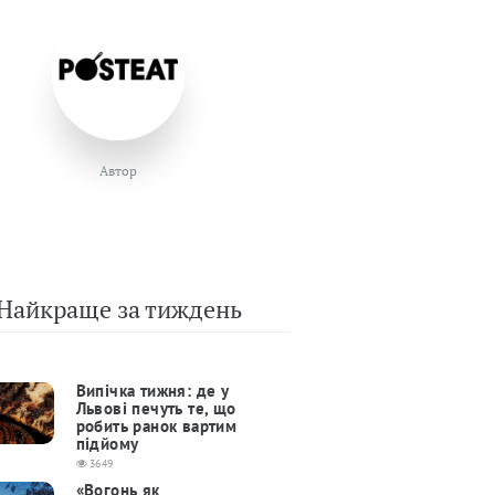
Автор
Найкраще за тиждень
Випічка тижня: де у
Львові печуть те, що
робить ранок вартим
підйому
3649
«Вогонь як