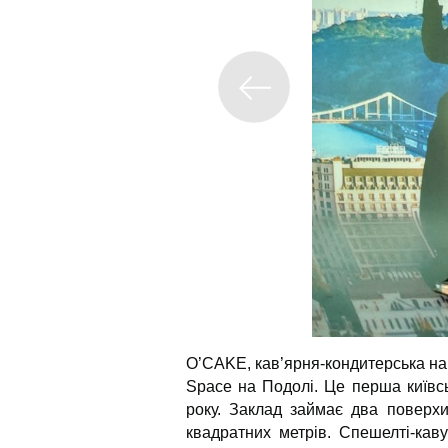
O’CAKE, кав’ярня-кондитерська на 
Space на Подолі. Це перша київсь
року. Заклад займає два поверх
квадратних метрів. Спешелті-каву 