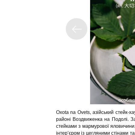
Oxota na Ovets, азійський стейк-х
районі Воздвиженка на Подолі. З
стейками з мармурової яловичини
інтер’єром із цегляними стінами 