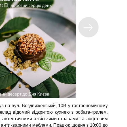
ауз на вул. Воздвиженській, 10В у гастрономічному
аклад відомий відкритою кухнею з робата-грилем,
, автентичними азійськими стравами та лофтовим
та антикварними меблями. Працює щодня з 10:00 до