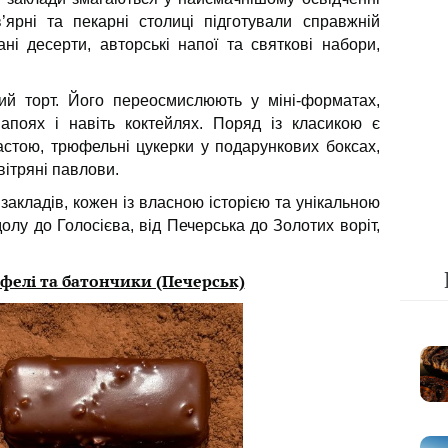
в’ярні та пекарні столиці підготували справжній
ні десерти, авторські напої та святкові набори,
ий торт. Його переосмислюють у міні-форматах,
апоях і навіть коктейлях. Поряд із класикою є
астою, трюфельні цукерки у подарункових боксах,
вітряні павлови.
х закладів, кожен із власною історією та унікальною
олу до Голосієва, від Печерська до Золотих воріт,
юфелі та батончики (Печерськ)