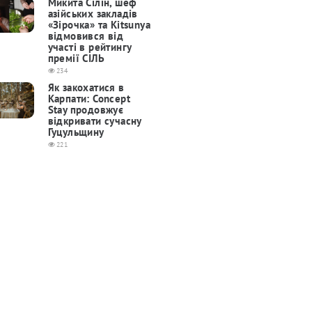
Микита Сілін, шеф
азійських закладів
«Зірочка» та Kitsunya
відмовився від
участі в рейтингу
премії СІЛЬ
234
Як закохатися в
Карпати: Concept
Stay продовжує
відкривати сучасну
Гуцульщину
221