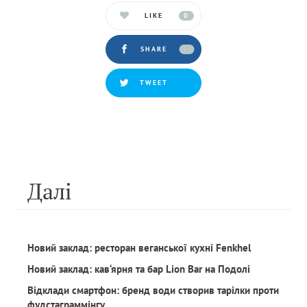
LIKE
0
SHARE
TWEET
Далi
Новий заклад: ресторан веганської кухні Fenkhel
Новий заклад: кав‘ярня та бар Lion Bar на Подолі
Відклади смартфон: бренд води створив тарілки проти
фудстаграммінгу