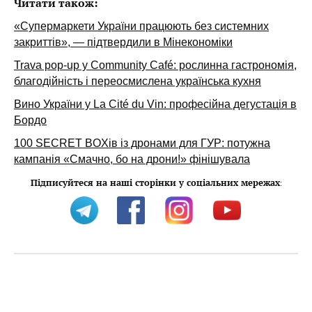
Читати також:
«Супермаркети України працюють без системних
закриттів», — підтвердили в Мінекономіки
Trava pop-up у Community Café: рослинна гастрономія,
благодійність і переосмислена українська кухня
Вино України у La Cité du Vin: професійна дегустація в
Бордо
100 SECRET BOXів із дронами для ГУР: потужна
кампанія «Смачно, бо на дрони!» фінішувала
Підписуйтеся на наші сторінки у соціальних мережах
: