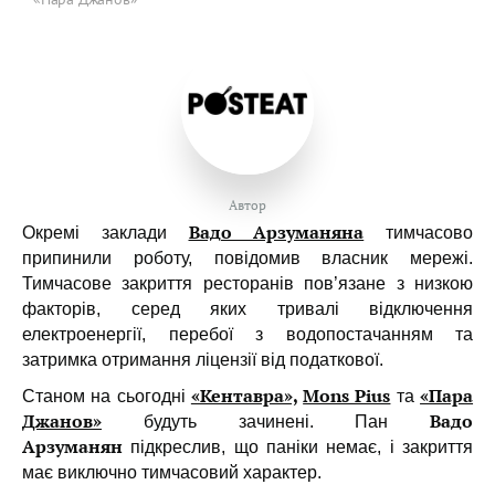
Автор
Вадо Арзуманяна
Окремі заклади
тимчасово
припинили роботу, повідомив власник мережі.
Тимчасове закриття ресторанів пов’язане з низкою
факторів, серед яких тривалі відключення
електроенергії, перебої з водопостачанням та
затримка отримання ліцензії від податкової.
«Кентавра»,
Mons Pius
«Пара
Станом на сьогодні
та
Джанов»
Вадо
будуть зачинені. Пан
Арзуманян
підкреслив, що паніки немає, і закриття
має виключно тимчасовий характер.