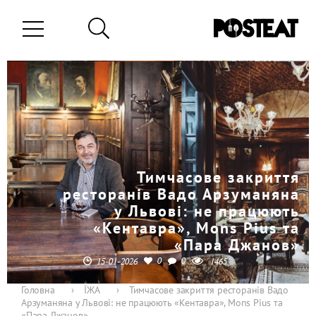
Тимчасове закриття
ресторанів Вадо Арзуманяна
у Львові: не працюють
«Кентавра», Mons Pius та
«Пара Джанов»
0
0
15-01-2026
1465
Головна
›
ЇЖА
›
Тимчасове закриття ресторанів Вадо
Арзуманяна у Львові: не працюють «Кентавра», Mons Pius та
«Пара Джанов»