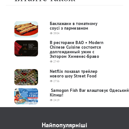
Баклажани в томатному
соусі з пармезаном
3904
В ресторане BAO • Modern
Chinese Cuisine состоится
долгожданный ужин с
Эктором Хименес-Браво
2749
Netflix показал трейлер
нового шоу Street Food
2756
Samogon Fish Bar влаштовує Одеський
Кіпиш!
2419
Найпопулярніші