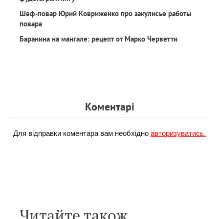
Шеф-повар Юрий Ковриженко про закулисье работы
повара
Баранина на мангале: рецепт от Марко Черветти
Коментарi
Для вiдправки коментара вам необхiдно
авторизуватись.
Читайте також