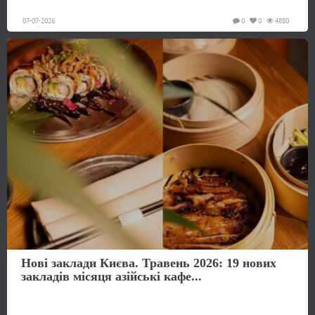
07-07-2026
0
0
4880
Нові заклади Києва. Травень 2026: 19 нових
закладів місяця азійські кафе...