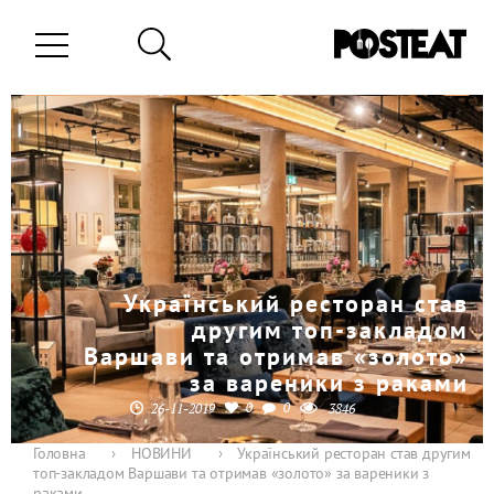
Український ресторан став
другим топ-закладом
Варшави та отримав «золото»
за вареники з раками
0
0
26-11-2019
3846
Головна
›
НОВИНИ
›
Український ресторан став другим
топ-закладом Варшави та отримав «золото» за вареники з
раками