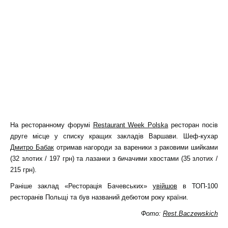
На ресторанному форумі
Restaurant Week Polska
ресторан посів
друге місце у списку кращих закладів Варшави. Шеф-кухар
Дмитро Бабак
отримав нагороди за вареники з раковими шийками
(32 злотих / 197 грн) та лазанки з бичачими хвостами (35 злотих /
215 грн).
Раніше заклад «Ресторація Бачевських»
увійшов
в ТОП-100
ресторанів Польщі та був названий дебютом року країни.
Фото:
Rest.Baczewskich