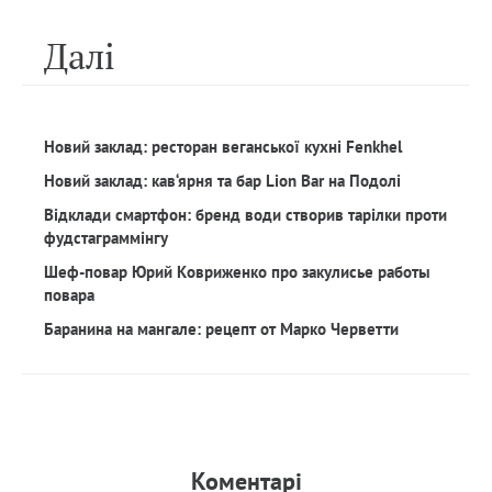
Далi
Новий заклад: ресторан веганської кухні Fenkhel
Новий заклад: кав‘ярня та бар Lion Bar на Подолі
Відклади смартфон: бренд води створив тарілки проти
фудстаграммінгу
Шеф-повар Юрий Ковриженко про закулисье работы
повара
Баранина на мангале: рецепт от Марко Черветти
Коментарi