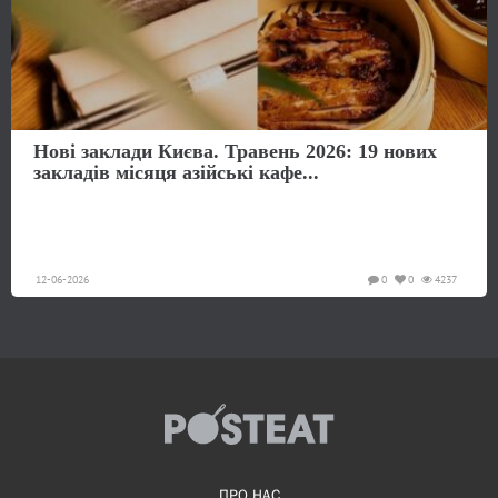
Нові заклади Києва. Травень 2026: 19 нових
закладів місяця азійські кафе...
12-06-2026
0
0
4237
ПРО НАС