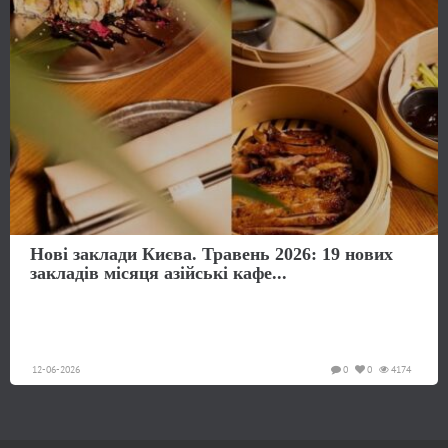
Нові заклади Києва. Травень 2026: 19 нових
закладів місяця азійські кафе...
12-06-2026
0
0
4174