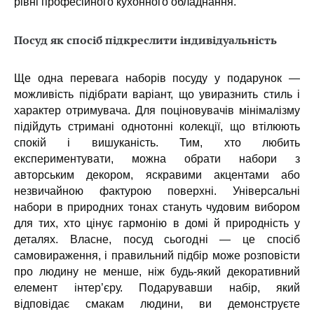
рівні професійного кухонного обладнання.
Посуд як спосіб підкреслити індивідуальність
Ще одна перевага наборів посуду у подарунок —
можливість підібрати варіант, що увиразнить стиль і
характер отримувача. Для поціновувачів мінімалізму
підійдуть стримані однотонні колекції, що втілюють
спокій і вишуканість. Тим, хто любить
експериментувати, можна обрати набори з
авторським декором, яскравими акцентами або
незвичайною фактурою поверхні. Універсальні
набори в природних тонах стануть чудовим вибором
для тих, хто цінує гармонію в домі й природність у
деталях. Власне, посуд сьогодні — це спосіб
самовираження, і правильний підбір може розповісти
про людину не менше, ніж будь-який декоративний
елемент інтер’єру. Подарувавши набір, який
відповідає смакам людини, ви демонструєте