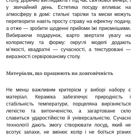
столу, доречно виглядають і під час святкової вечері, і
у звичайний день. Естетика посуду впливає на
атмосферу в домі: стильні тарілки та миски можуть
перетворити навіть просту страву на ефектну подачу,
а отже — зробити щоденні прийоми їжі приємнішими.
Вибираючи подарунок, варто звертати увагу на
колористику та форму: округлі моделі додають
м’якості, квадратні — сучасності, а текстуровані —
виразності сервірованому столу.
Матеріали, що працюють на довговічність
Не менш важливим критерієм у виборі набору є
матеріал. Кераміка забезпечує природність і
стабільність температури, порцеляна вирізняється
легкістю та витонченістю, а загартоване скло
славиться ударостійкістю й універсальністю. Сучасні
технології дають змогу створювати посуд, який не
всотує запахи, не змінює колір і не боїться різних