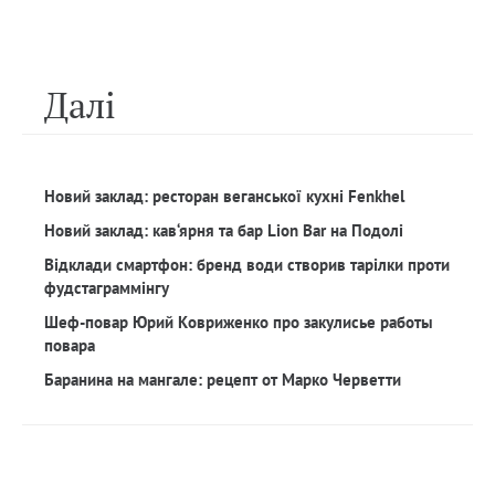
Далi
Новий заклад: ресторан веганської кухні Fenkhel
Новий заклад: кав‘ярня та бар Lion Bar на Подолі
Відклади смартфон: бренд води створив тарілки проти
фудстаграммінгу
Шеф-повар Юрий Ковриженко про закулисье работы
повара
Баранина на мангале: рецепт от Марко Черветти