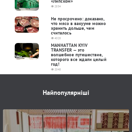
«Липском»
2834
Не просрочено: доказано,
что мясо в вакууме можно
хранить дольше, чем
считалось
4028
MANHATTAN KYIV
TRANSFER — это
волшебное путешествие,
которого все ждали целый
год!
2048
Найпопулярніші