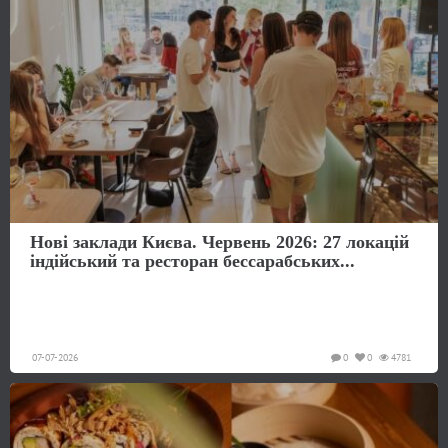
Нові заклади Києва. Червень 2026: 27 локацій
індійський та ресторан бессарабських...
07-07-2026
0
0
4781