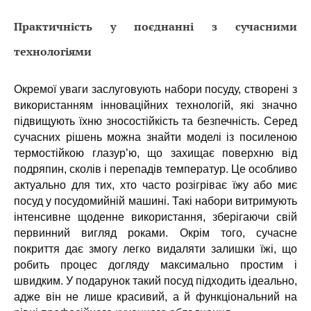
Практичність у поєднанні з сучасними
технологіями
Окремої уваги заслуговують набори посуду, створені з
використанням інноваційних технологій, які значно
підвищують їхню зносостійкість та безпечність. Серед
сучасних рішень можна знайти моделі із посиленою
термостійкою глазур’ю, що захищає поверхню від
подряпин, сколів і перепадів температур. Це особливо
актуально для тих, хто часто розігріває їжу або миє
посуд у посудомийній машині. Такі набори витримують
інтенсивне щоденне використання, зберігаючи свій
первинний вигляд роками. Окрім того, сучасне
покриття дає змогу легко видаляти залишки їжі, що
робить процес догляду максимально простим і
швидким. У подарунок такий посуд підходить ідеально,
адже він не лише красивий, а й функціональний на