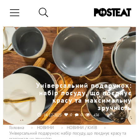
Універсальний подарунок:
набір посуду, що поєднує
красу та максимальну
зручність
0
0
19-12-2025
436
Головна
›
НОВИНИ
›
НОВИНИ / КИЇВ
›
Універсальний подарунок: набір посуду, що поєднує красу та
максимальну зручність