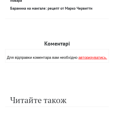
повара
Баранина на мангале: рецепт от Марко Черветти
Коментарi
Для вiдправки коментара вам необхiдно
авторизуватись.
Читайте також