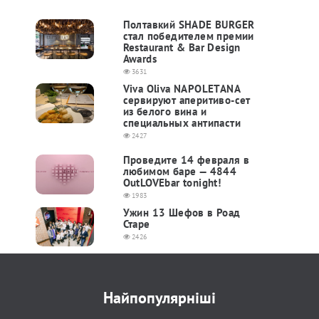
Полтавкий SHADE BURGER
стал победителем премии
Restaurant & Bar Design
Awards
3631
Viva Oliva NAPOLETANA
сервируют аперитиво-сет
из белого вина и
специальных антипасти
2427
Проведите 14 февраля в
любимом баре — 4844
OutLOVEbar tonight!
1983
Ужин 13 Шефов в Роад
Старе
2426
Найпопулярніші