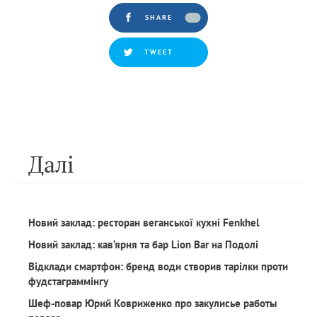
SHARE
TWEET
Далi
Новий заклад: ресторан веганської кухні Fenkhel
Новий заклад: кав‘ярня та бар Lion Bar на Подолі
Відклади смартфон: бренд води створив тарілки проти
фудстаграммінгу
Шеф-повар Юрий Ковриженко про закулисье работы