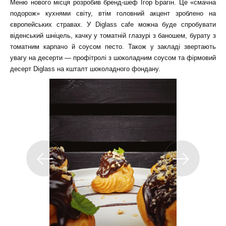
Меню нового місця розробив бренд-шеф Ігор Брагін. Це «смачна
подорож» кухнями світу, втім головний акцент зроблено на
європейських стравах. У Diglass cafe можна буде спробувати
віденський шніцель, качку у томатній глазурі з баношем, бурату з
томатним карпачо й соусом песто. Також у закладі звертають
увагу на десерти — профітролі з шоколадним соусом та фірмовий
десерт Diglass на кшталт шоколадного фондану.