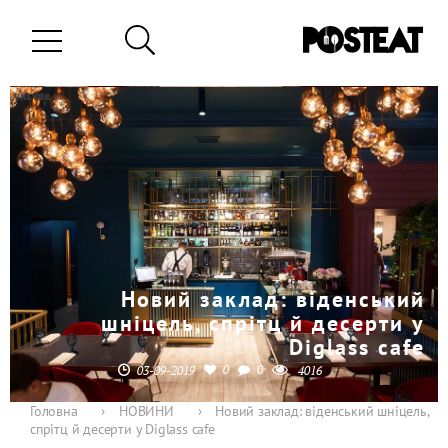
Новий заклад: віденський
шніцель, спрітц й десерти у
Diglass cafe
0
0
03-09-2019
4016
Головна
›
НОВИНИ
›
Новий заклад: віденський шніцель,
спрітц й десерти у Diglass cafe