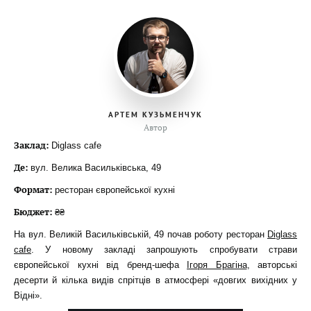
АРТЕМ КУЗЬМЕНЧУК
Автор
Заклад:
Diglass cafe
Де:
вул. Велика Васильківська, 49
Формат:
ресторан європейської кухні
Бюджет:
₴₴
На вул. Великій Васильківській, 49 почав роботу ресторан
Diglass
cafe
. У новому закладі запрошують спробувати страви
європейської кухні від бренд-шефа
Ігоря Брагіна
, авторські
десерти й кілька видів спрітців в атмосфері «довгих вихідних у
Відні».