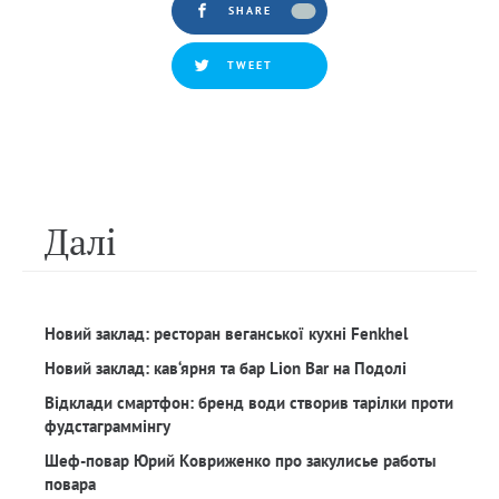
SHARE
TWEET
Далi
Новий заклад: ресторан веганської кухні Fenkhel
Новий заклад: кав‘ярня та бар Lion Bar на Подолі
Відклади смартфон: бренд води створив тарілки проти
фудстаграммінгу
Шеф-повар Юрий Ковриженко про закулисье работы
повара