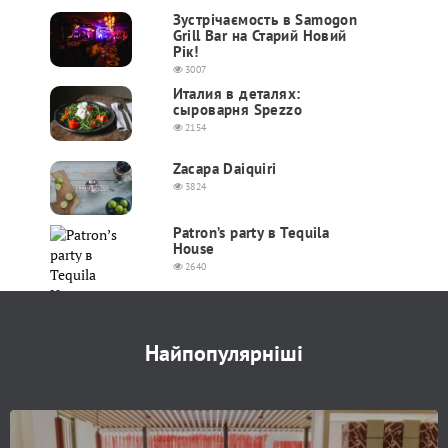
Зустрічаємость в Samogon
Grill Bar на Старий Новий
Рік!
3007
Италия в деталях:
сыроварня Spezzo
2154
Zacapa Daiquiri
3824
Patron’s party в Tequila
House
2640
Найпопулярніші