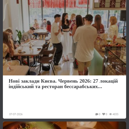
Нові заклади Києва. Червень 2026: 27 локацій
індійський та ресторан бессарабських...
07-07-2026
0
0
4833