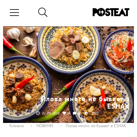
Плова много не бывает в
ESHAK
0
0
11-05-2018
3093
Головна
›
НОВИНИ
›
Плова много не бывает в ESHAK