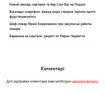
Новий заклад: кав‘ярня та бар Lion Bar на Подолі
Відклади смартфон: бренд води створив тарілки проти
фудстаграммінгу
Шеф-повар Юрий Ковриженко про закулисье работы
повара
Баранина на мангале: рецепт от Марко Черветти
Коментарi
Для вiдправки коментара вам необхiдно
авторизуватись.