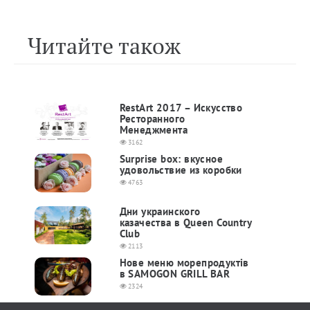
Читайте також
RestArt 2017 – Искусство
Ресторанного
Менеджмента
3162
Surprise box: вкусное
удовольствие из коробки
4763
Дни украинского
казачества в Queen Country
Club
2113
Нове меню морепродуктiв
в SAMOGON GRILL BAR
2324