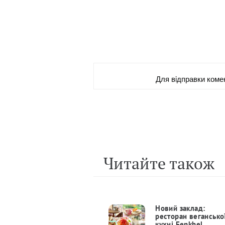
Для вiдправки коме
Читайте також
Новий заклад:
ресторан вегансько
кухні Fenkhel