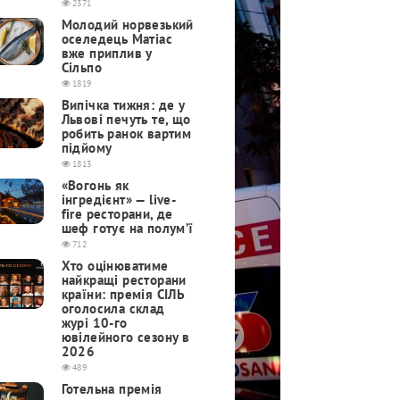
2371
Молодий норвезький
оселедець Матіас
вже приплив у
Сільпо
1819
Випічка тижня: де у
Львові печуть те, що
робить ранок вартим
підйому
1813
«Вогонь як
інгредієнт» — live-
fire ресторани, де
шеф готує на полум’ї
712
Хто оцінюватиме
найкращі ресторани
країни: премія СІЛЬ
оголосила склад
журі 10-го
ювілейного сезону в
2026
489
Готельна премія