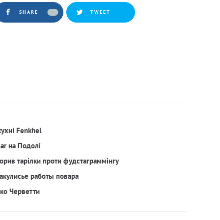
SHARE
TWEET
кухні Fenkhel
Bar на Подолі
орив тарілки проти фудстаграммінгу
акулисье работы повара
рко Черветти