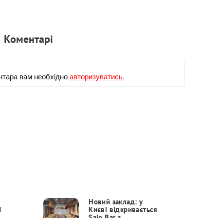
Коментарi
нтара вам необхiдно
авторизуватись.
Новий заклад: у
ї
Києві відкривається
Salo Bar з