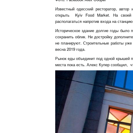
Известный одесский ресторатор, автор 
открыть Kyiv Food Market. На своей 
располагаться напротив входа на станцию
Историческое здание долгие годы было п
сохранить облик. Ни достройку дополнит
не планируют. Строительные работы уже 
весна 2019 года.
Рынок еды объединит под одной крышей п
места пока есть. Алекс Купер сообщил, ч