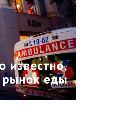
о известно,
й рынок еды