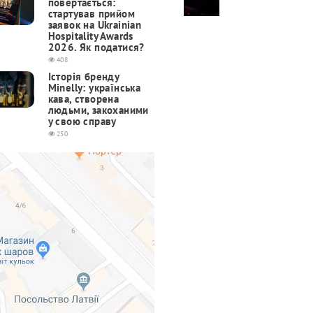
повертається:
cтартував прийом
заявок на Ukrainian
Hospitality Awards
2026. Як податися?
408
Історія бренду
Minelly: українська
кава, створена
людьми, закоханими
у свою справу
250