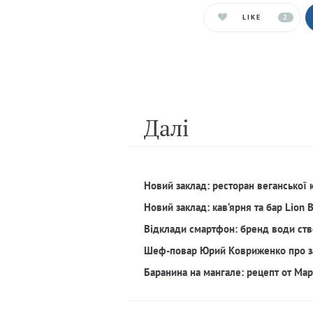
LIKE
2
Далi
Новий заклад: ресторан веганської 
Новий заклад: кав‘ярня та бар Lion 
Відклади смартфон: бренд води ств
Шеф-повар Юрий Ковриженко про з
Баранина на мангале: рецепт от Ма