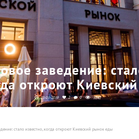
овое заведение: стал
гда откроют Киевски
2
0
23-01-2019
5242
дение: стало известно, когда откроют Киевский рынок еды