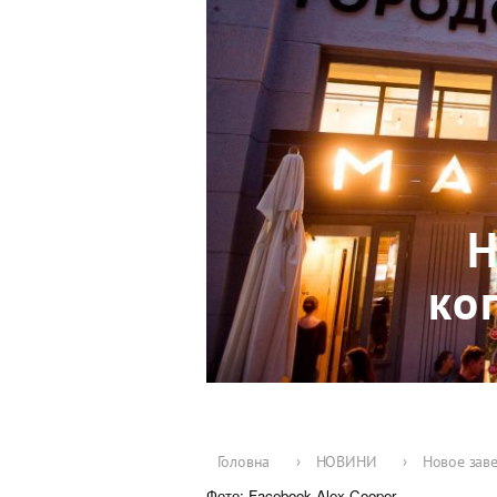
Н
ко
Головна
›
НОВИНИ
›
Новое заве
Фото: Facebook Alex Cooper