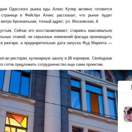
идеи Одесского рынка еды Алекс Купер активно готовится
странице в Фейсбук Алекс рассказал, что рынок будет
 метро Арсенальная, точный адрес: ул. Московская, 4.
устым. Сейчас его восстанавливают, стараясь максимально
ельных этажей, ни серьезных изменений фасада производить
в разгаре, а предварительная дата запуска Фуд Маркета —
оп-ап ресторан, кулинарную школу и 26 корнеров. Свободные
то готов предложить сотрудничество еще семи проектам.