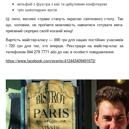
мільфей з фуа-гра з ківі та цибулевим конфітюром
тріо шоколадних мусів
Ці легкі, весняні страви стануть окрасою святкового столу. Так
що, чоловіки, не проґавте можливість навчитися готувати мега-
приємний сюрприз своїй коханій жінці!
Вартість майстер-класу — 690 грн для наших постійних учасників
і 720 грн для тих, хто вперше. Реєстрація на майстер-клас за
телефоном 044 279 7771 або до нас в особисті повідомлення.
https://www.facebook.com/events/412443409491672/