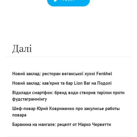
Далi
Новий заклад: ресторан веганської кухні Fenkhel
Новий заклад: кав‘ярня та бар Lion Bar на Подолі
Відклади смартфон: бренд води створив тарілки проти
фудстаграммінгу
Шеф-повар Юрий Ковриженко про закулисье работы
повара
Баранина на мангале: рецепт от Марко Черветти