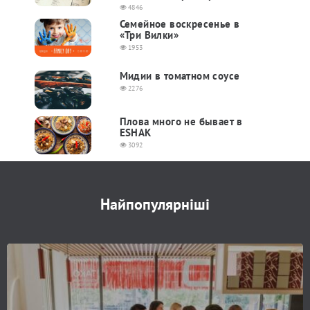
4846
Семейное воскресенье в
«Три Вилки»
1953
Мидии в томатном соусе
2276
Плова много не бывает в
ESHAK
3092
Найпопулярніші