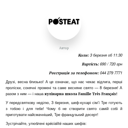
Автор
3 березня об 11:30
Коли:
690 / 720 грн
Вартість:
044 279 7771
Реєстрація за телефоном:
Друзі, весна близько! А це означає, що нас чекає відлига, перші
проліски, сонячні промені та саме весняне свято — 8 березня! А
разом з ним — і наша
кулінарна школа
Famille Tr
ès Fran
çais!
У передсвяткову неділю, 3 березня, шеф-кухарі сім’ї Тре готують
з тобою і для тебе! Чому б не створити свято самій собі й
приготувати найсмачніший, Тре французький десерт!
Зустрічайте, улюблені spécialité наших шефів: