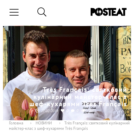
Très Français: святковий
кулінарний майстер-клас з
шеф-кухарями Très Français
0
0
27-02-2019
2077
Головна
›
НОВИНИ
›
Très Français: святковий кулінарний
майстер-клас з шеф-кухарями Très Français