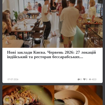
Нові заклади Києва. Червень 2026: 27 локацій
індійський та ресторан бессарабських...
07-07-2026
0
0
4820