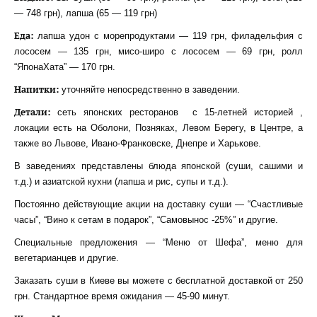
— 748 грн), лапша (65 — 119 грн)
Еда:
лапша удон с морепродуктами — 119 грн, филадельфия с
лососем — 135 грн, мисо-широ с лососем — 69 грн, ролл
“ЯпонаХата” — 170 грн.
Напитки:
уточняйте непосредственно в заведении.
Детали:
сеть японских ресторанов с 15-летней историей ,
локации есть на Оболони, Позняках, Левом Берегу, в Центре, а
также во Львове, Ивано-Франковске, Днепре и Харькове.
В заведениях представлены блюда японской (суши, сашими и
т.д.) и азиатской кухни (лапша и рис, супы и т.д.).
Постоянно действующие акции на доставку суши — “Счастливые
часы”, “Вино к сетам в подарок”, “Самовынос -25%” и другие.
Специальные предложения — “Меню от Шефа”, меню для
вегетарианцев и другие.
Заказать суши в Киеве вы можете с бесплатной доставкой от 250
грн. Стандартное время ожидания — 45-90 минут.