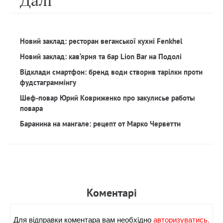
Далi
Новий заклад: ресторан веганської кухні Fenkhel
Новий заклад: кав‘ярня та бар Lion Bar на Подолі
Відклади смартфон: бренд води створив тарілки проти
фудстаграммінгу
Шеф-повар Юрий Ковриженко про закулисье работы
повара
Баранина на мангале: рецепт от Марко Черветти
Коментарi
Для вiдправки коментара вам необхiдно
авторизуватись.