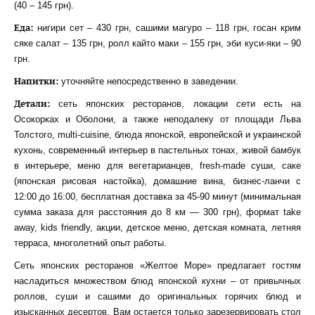
(40 – 145 грн).
Еда:
нигири сет – 430 грн, сашими магуро – 118 грн, госан крим
сяке салат – 135 грн, ролл кайто маки – 155 грн, эби куси-яки – 90
грн.
Напитки:
уточняйте непосредственно в заведении.
Детали:
сеть японских ресторанов, локации сети есть на
Осокорках и Оболони, а также неподалеку от площади Льва
Толстого, multi-cuisine, блюда японской, европейской и украинской
кухонь, современный интерьер в пастельных тонах, живой бамбук
в интерьере, меню для вегетарианцев, fresh-made суши, саке
(японская рисовая настойка), домашние вина, бизнес-ланчи с
12:00 до 16:00, бесплатная доставка за 45-90 минут (минимальная
сумма заказа для расстояния до 8 км — 300 грн), формат take
away, kids friendly, акции, детское меню, детская комната, летняя
терраса, многолетний опыт работы.
Сеть японских ресторанов «Желтое Море» предлагает гостям
насладиться множеством блюд японской кухни – от привычных
роллов, суши и сашими до оригинальных горячих блюд и
изысканных десертов. Вам остается только зарезервировать стол