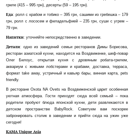
гриле (415 – 995 грн), десерты (59 – 195 грн).
Еда
: ролл с крабом и тобико – 395 грн, сашими из гребешка – 179
грн, ролл с лососем и филадельфией – 235 грн, суши с угрем –
79 грн.
Напитки
: уточняйте непосредственно в заведении.
Детали
: одно из заведений семьи ресторанов Димы Борисова,
ресторан азиатской кухни, находится на Воздвиженке, шеф-повар
Олег Билоус, открытая кухня с дровяным робата-грилем,
аквариум с живыми лобстерами и крабами, доставка, терраса,
формат take away, устричный и кавьяр бары, винная карта, pets
friendly.
В ресторане Oxota NA Ovets на Воздвиженской царит особенная
уютная атмосфера. Гости приходят сюда всей семьей – пока
родители пробуют блюда японской кухни, дети развлекаются в
детском пространстве BabyRock. Советуем вам поскорее
забронировать столик в заведении и прийти сюда на ужин уже
сегодня!
KAMA Unique Asia