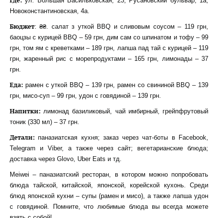
Где:
ул. Большая Васильковская, 23, Русановский бульвар, 1а,
Новоконстантиновская, 4а.
Бюджет
: ₴₴. салат з уткой BBQ и сливовым соусом – 119 грн,
баоцзы с курицей BBQ – 59 грн, дим сам со шпинатом и тофу – 99
грн, том ям с креветками – 189 грн, лапша пад тай с курицей – 119
грн, жаренный рис с морепродуктами – 165 грн, лимонады – 37
грн.
Еда:
рамен с уткой BBQ – 139 грн, рамен со свининой BBQ – 139
грн, мисо-суп – 99 грн, удон с говядиной – 139 грн.
Напитки:
лимонад базиликовый, чай имбирный, грейпфрутовый
тоник (330 мл) – 37 грн.
Детали:
паназиатская кухня; заказ через чат-боты в Facebook,
Telegram и Viber, а также через сайт; вегетарианские блюда;
доставка через Glovo, Uber Eats и тд.
Meiwei – паназиатский ресторан, в котором можно попробовать
блюда тайской, китайской, японской, корейской кухонь. Среди
блюд японской кухни – супы (рамен и мисо), а также лапша удон
с говядиной. Помните, что любимые блюда вы всегда можете
взять с собой!