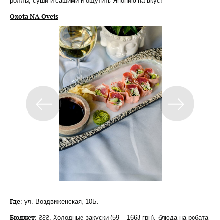
роллы, суши и сашими и ощутить Японию на вкус!
Oxota NA Ovets
Где
: ул. Воздвиженская, 10Б.
Бюджет
: ₴₴₴. Холодные закуски (59 – 1668 грн), блюда на робата-