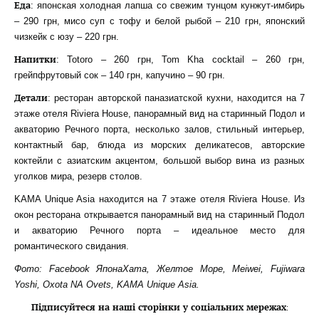
Еда
: японская холодная лапша со свежим тунцом кунжут-имбирь
– 290 грн, мисо суп с тофу и белой рыбой – 210 грн, японский
чизкейк с юзу – 220 грн.
Напитки
: Totoro – 260 грн, Tom Kha cocktail – 260 грн,
грейпфрутовый сок – 140 грн, капучино – 90 грн.
Детали
: ресторан авторской паназиатской кухни, находится на 7
этаже отеля Riviera House, панорамный вид на старинный Подол и
акваторию Речного порта, несколько залов, стильный интерьер,
контактный бар, блюда из морских деликатесов, авторские
коктейли с азиатским акцентом, большой выбор вина из разных
уголков мира, резерв столов.
KAMA Unique Asia находится на 7 этаже отеля Riviera House. Из
окон ресторана открывается панорамный вид на старинный Подол
и акваторию Речного порта – идеальное место для
романтического свидания.
Фото: Facebook ЯпонаХата, Желтое Море, Meiwei, Fujiwara
Yoshi, Oxota NA Ovets, KAMA Unique Asia.
Підписуйтеся на наші сторінки у соціальних мережах
: