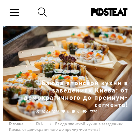
Блюда японской кухни в
заведениях Киева: от
демократичного до премиум-
сегмента!
0
0
10-04-2019
3379
Головна
›
ЇЖА
›
Блюда японской кухни в заведениях
Киева: от демократичного до премиум-сегмента!