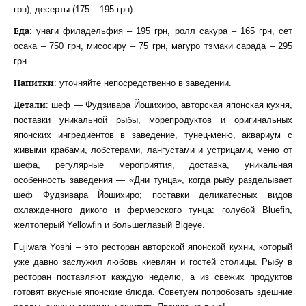
грн), десерты (175 – 195 грн).
Еда
: унаги филадельфия – 195 грн, ролл сакура – 165 грн, сет
осака – 750 грн, мисосиру – 75 грн, магуро тэмаки сарада – 295
грн.
Напитки
: уточняйте непосредственно в заведении.
Детали
: шеф — Фудзивара Йошихиро, авторская японская кухня,
поставки уникальной рыбы, морепродуктов и оригинальных
японских ингредиентов в заведение, тунец-меню, аквариум с
живыми крабами, лобстерами, лангустами и устрицами, меню от
шефа, регулярные мероприятия, доставка, уникальная
особенность заведения — «Дни тунца», когда рыбу разделывает
шеф Фудзивара Йошихиро; поставки деликатесных видов
охлажденного дикого и фермерского тунца: голубой Bluefin,
желтоперый Yellowfin и большеглазый Bigeye.
Fujiwara Yoshi – это ресторан авторской японской кухни, который
уже давно заслужил любовь киевлян и гостей столицы. Рыбу в
ресторан поставляют каждую неделю, а из свежих продуктов
готовят вкусные японские блюда. Советуем попробовать здешние