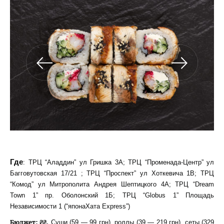
Где
: ТРЦ “Аладдин” ул Гришка 3А; ТРЦ “Променада-Центр” ул
Багговутовская 17/21 ; ТРЦ “Проспект” ул Хоткевича 1В; ТРЦ
“Комод” ул Митрополита Андрея Шептицкого 4А; ТРЦ “Dream
Town 1” пр. Оболонский 1Б; ТРЦ “Globus 1” Площадь
Независимости 1 (“японаХата Express”)
Бюджет: ₴₴.
Суши (59 — 99 грн), роллы (39 — 219 грн), сеты (329