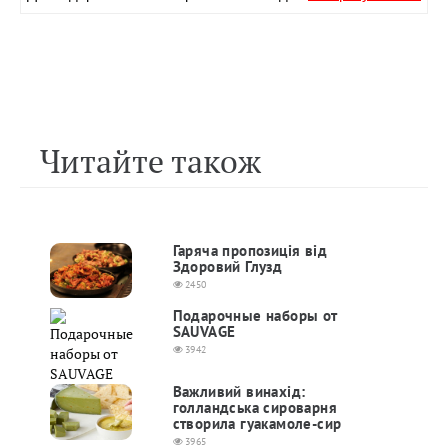
Читайте також
Гаряча пропозиція від
Здоровий Глузд
2450
Подарочные наборы от
SAUVAGE
3942
Важливий винахід:
голландська сироварня
створила гуакамоле-сир
3965