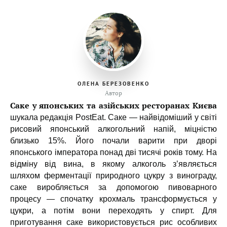
ОЛЕНА БЕРЕЗОВЕНКО
Автор
Саке у японських та азійських ресторанах Києва
шукала редакція PostEat. Саке — найвідоміший у світі
рисовий японський алкогольний напій, міцністю
близько 15%. Його почали варити при дворі
японського імператора понад дві тисячі років тому. На
відміну від вина, в якому алкоголь з’являється
шляхом ферментації природного цукру з винограду,
саке виробляється за допомогою пивоварного
процесу — спочатку крохмаль трансформується у
цукри, а потім вони переходять у спирт. Для
приготування саке використовується рис особливих