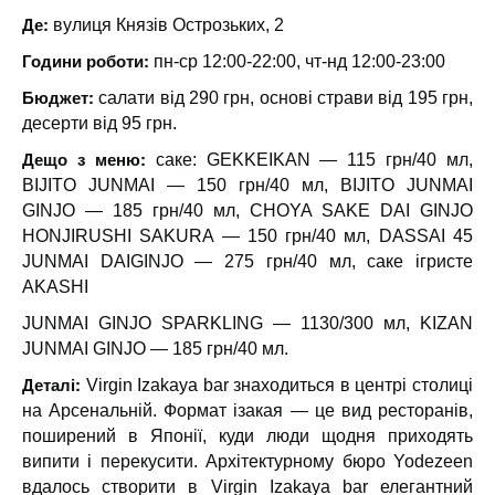
Де:
вулиця Князів Острозьких, 2
Години роботи:
пн-ср 12:00-22:00, чт-нд 12:00-23:00
Бюджет:
салати від 290 грн, основі страви від 195 грн,
десерти від 95 грн.
Дещо з меню:
саке: GEKKEIKAN — 115 грн/40 мл,
BIJITO JUNMAI — 150 грн/40 мл, BIJITO JUNMAI
GINJO — 185 грн/40 мл, CHOYA SAKE DAI GINJO
HONJIRUSHI SAKURA — 150 грн/40 мл, DASSAI 45
JUNMAI DAIGINJO — 275 грн/40 мл, саке ігристе
AKASHI
JUNMAI GINJO SPARKLING — 1130/300 мл, KIZAN
JUNMAI GINJO — 185 грн/40 мл.
Деталі:
Virgin Izakaya bar знаходиться в центрі столиці
на Арсенальній. Формат ізакая — це вид ресторанів,
поширений в Японії, куди люди щодня приходять
випити і перекусити. Архітектурному бюро Yodezeen
вдалось створити в Virgin Izakaya bar елегантний