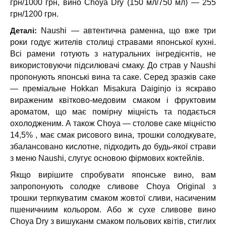
грн/1000 грн, вино Choya Dry (150 мл/750 мл) — 255
грн/1200 грн.
Деталі:
Naushi — автентична раменна, що вже три
роки годує жителів столиці стравами японської кухні.
Всі рамени готують з натуральних інгредієнтів, не
використовуючи підсилювачі смаку.
До страв у
Naushi
пропонують японські вина та саке. Серед зразків саке
— преміальне Hokkan Misakura Daiginjo
із яскраво
вираженим квітково-медовим смаком і фруктовим
ароматом, що має помірну міцність та подається
охолодженим. А також Choya — столове саке міцністю
14,5% , має смак рисового вина, трошки солодкувате,
збалансовано кислотне, підходить до будь-якої страви
з меню
Naushi
, слугує основою фірмових коктейлів.
Якщо вирішите спробувати японське вино, вам
запропонують солодке сливове
Choya Original
з
трошки терпкуватим смаком жовтої сливи, насиченим
пшеничниим кольором. Або ж сухе сливове вино
Choya Dry з вишуканм смаком польових квітів, стиглих