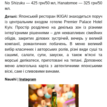
No Shizuku — 425 грн/50 мл, Hanatomoe — 325 грн/50
мл.
Деталі:
Японський ресторан IKIGAI знаходиться поруч
із центральним входом готелю Premier Palace Hotel
Kyiv. Простір розділено на декілька зон із різними
інтер’єрними рішеннями – для неквапливих сімейних
обідів, закритих ділових зустрічей, вечерь у великій
компанії, романтичних побачень. В меню великий
вибір класичних і авторських ролів, різні види суші та
сашимі, салати, супи, закуски, а також м’ясні та
морські делікатеси, приготовані на тепані. Доповнює
меню алкогольна карта з автентичними японськими
віскі, саке і сливовими винами.
Naushi |
Instagram