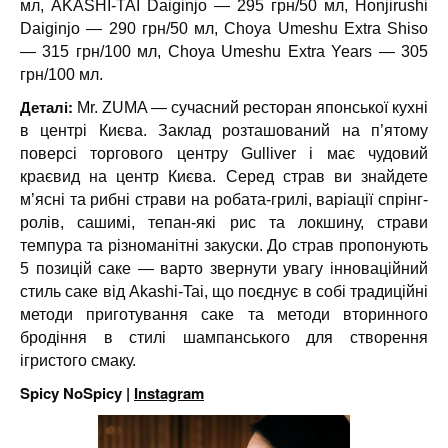
мл, AKASHI-TAI Daiginjo — 295 грн/50 мл, Honjirushi
Daiginjo — 290 грн/50 мл, Choya Umeshu Extra Shiso
— 315 грн/100 мл, Choya Umeshu Extra Years — 305
грн/100 мл.
Деталі:
Mr. ZUMA — сучасний ресторан японської кухні
в центрі Києва. Заклад розташований на п’ятому
поверсі торгового центру Gulliver і має чудовий
краєвид на центр Києва. Серед страв ви знайдете
м’ясні та рибні страви на робата-грилі, варіації спрінг-
ролів, сашимі, тепан-які рис та локшину, страви
темпура та різноманітні закуски. До страв пропонують
5 позицій саке — варто звернути увагу інноваційний
стиль саке від Akashi-Tai, що поєднує в собі традиційні
методи приготування саке та методи вторинного
бродіння в стилі шампанського для створення
ігристого смаку.
Spicy NoSpicy |
Instagram