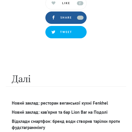
LIKE
2
SHARE
TWEET
Далi
Новий заклад: ресторан веганської кухні Fenkhel
Новий заклад: кав‘ярня та бар Lion Bar на Подолі
Відклади смартфон: бренд води створив тарілки проти
фудстаграммінгу