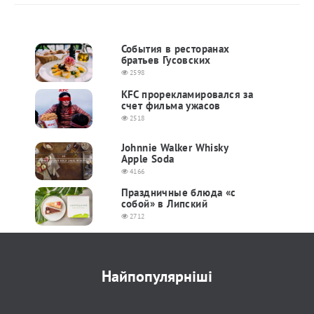
События в ресторанах
братьев Гусовских
2598
KFC прорекламировался за
счет фильма ужасов
2518
Johnnie Walker Whisky
Apple Soda
4166
Праздничные блюда «с
собой» в Липский
2712
Найпопулярніші