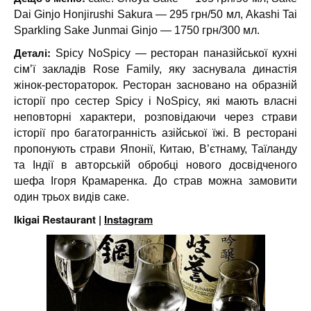
Dai Ginjo Honjirushi Sakura — 295 грн/50 мл, Akashi Tai
Sparkling Sake Junmai Ginjo — 1750 грн/300 мл.
Деталі:
Spicy NoSpicy — ресторан паназійської кухні
сім’ї закладів Rose Family, яку заснувала династія
жінок-рестораторок. Ресторан засновано на образній
історії про сестер Spicy і NoSpicy, які мають власні
неповторні характери, розповідаючи через страви
історії про багатогранність азійської їжі. В ресторані
пропонують страви Японії, Китаю, В’єтнаму, Таїланду
та Індії в авторській обробці нового досвідченого
шефа Ігоря Крамаренка. До страв можна замовити
один трьох видів саке.
Ikigai Restaurant |
Instagram