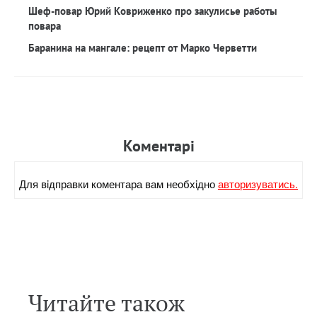
Шеф-повар Юрий Ковриженко про закулисье работы
повара
Баранина на мангале: рецепт от Марко Черветти
Коментарi
Для вiдправки коментара вам необхiдно
авторизуватись.
Читайте також