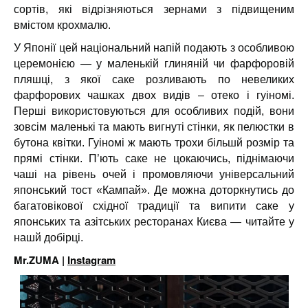
сортів, які відрізняються зернами з підвищеним
вмістом крохмалю.
У Японії цей національний напій подають з особливою
церемонією — у маленькій глиняній чи фарфоровій
пляшці, з якої саке розливають по невеликих
фарфорових чашках двох видів – отеко і гуіномі.
Перші використовуються для особливих подій, вони
зовсім маленькі та мають вигнуті стінки, як пелюстки в
бутона квітки. Гуіномі ж мають трохи більшй розмір та
прямі стінки. П’ють саке не цокаючись, піднімаючи
чаші на рівень очей і промовляючи універсальний
японський тост «Кампай». Де можна доторкнутись до
багатовікової східної традиції та випити саке у
японських та азітських ресторанах Києва — читайте у
нашй добірці.
Mr.ZUMA |
Instagram