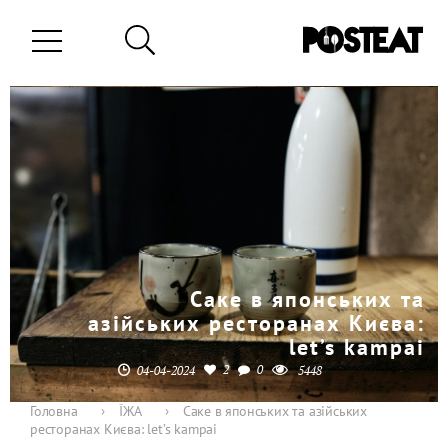
Саке в японських та
азійських ресторанах Києва:
let’s kampai
2
0
04-04-2024
5448
Головна
›
ЇЖА
›
Саке в японських та азійських
ресторанах Києва: let’s kampai