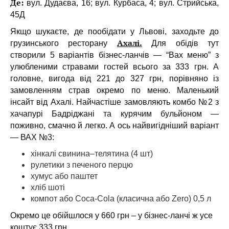
Де:
вул. Дудаєва, 16; вул. Курбаса, 4; вул. Стрийська,
45Д
Якщо шукаєте, де пообідати у Львові, заходьте до
Ахалі.
грузинського ресторану
Для обідів тут
створили 5 варіантів бізнес-ланчів — “Вах меню” з
улюбленими стравами гостей всього за 333 грн. А
головне, вигода від 221 до 327 грн, порівняно із
замовленням страв окремо по меню.
Маленький
інсайт від Ахалі. Н
айчастіше замовляють комбо №2 з
хачапурі Бадріджані та курячим бульйоном —
поживно, смачно й легко.
А ось найвигідніший варіант
— ВАХ №3:
хінкалі свинина–телятина (4 шт)
рулетики з печеного перцю
хумус або паштет
хліб шоті
компот або Coca-Cola (класична або Zero) 0,5 л
Окремо це обійшлося у 660 грн – у бізнес-ланчі ж усе
коштує 333 грн.