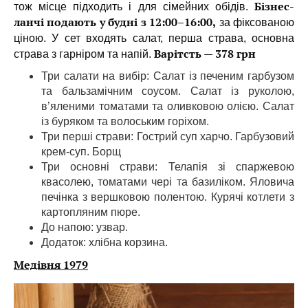
Бізнес-
тож місце підходить і для сімейних обідів.
ланчі подають у будні з 12:00–16:00,
за фіксованою
ціною. У сет входять салат, перша страва, основна
Варітсть — 378 грн
страва з гарніром та напій.
Три салати на вибір: Салат із печеним гарбузом
та бальзамічним соусом. Салат із руколою,
в’яленими томатами та оливковою олією. Салат
із буряком та волоським горіхом.
Три перші страви: Гострий суп харчо. Гарбузовий
крем-суп. Борщ
Три основні страви: Телапія зі спаржевою
квасолею, томатами чері та базиліком. Яловича
печінка з вершковою полентою. Курячі котлети з
картопляним пюре.
До напою: узвар.
Додаток: хлібна корзина.
Медівня 1979