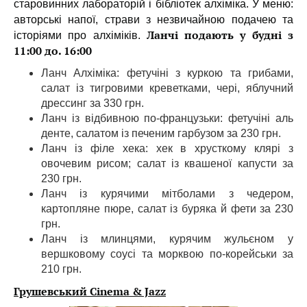
старовинних лабораторій і бібліотек алхіміка. У меню:
авторські напої, страви з незвичайною подачею та
Ланчі подають у будні з
історіями про алхіміків.
11:00 до. 16:00
Ланч Алхіміка: фетучіні з куркою та грибами,
салат із тигровими креветками, чері, яблучний
дрессинг за 330 грн.
Ланч із відбивною по-французьки: фетучіні аль
денте, салатом із печеним гарбузом за 230 грн.
Ланч із філе хека: хек в хрусткому клярі з
овочевим рисом; салат із квашеної капусти за
230 грн.
Ланч із курячими мітболами з чедером,
картопляне пюре, салат із буряка й фети за 230
грн.
Ланч із млинцями, курячим жульєном у
вершковому соусі та морквою по-корейськи за
210 грн.
Грушевський Cinema & Jazz