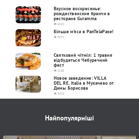
Вкусное воскресенье:
рождественские бранчи в
ресторане Guramma
6020
Більше м’яса в PanTelaPasе!
3971
Святковий чітміл: 1 травня
відбудеться Чебуречний
фест
2188
Новое заведение: VILLA
DEL RE. Italia в Мукачево от
Димы Борисова
3020
Найпопулярніші