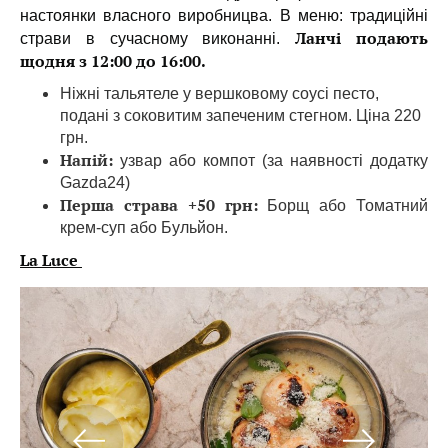
настоянки власного виробницва. В меню: традиційні
Ланчі подають
страви в сучасному виконанні.
щодня з 12:00 до 16:00.
Ніжні тальятеле у вершковому соусі песто,
подані з соковитим запеченим стегном. Ціна 220
грн.
Напій:
узвар або компот (за наявності додатку
Gazda24)
Перша страва +50 грн:
Борщ або Томатний
крем-суп або Бульйон.
La Luce