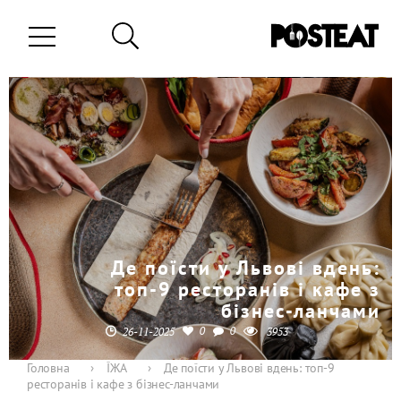
Де поїсти у Львові вдень:
топ-9 ресторанів і кафе з
бізнес-ланчами
0
0
26-11-2025
3953
Головна
›
ЇЖА
›
Де поїсти у Львові вдень: топ-9
ресторанів і кафе з бізнес-ланчами