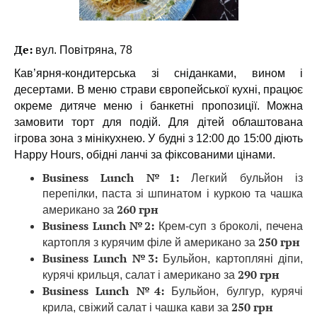
Де:
вул. Повітряна, 78
Кав’ярня-кондитерська зі сніданками, вином і
десертами. В меню страви європейської кухні, працює
окреме дитяче меню і банкетні пропозиції. Можна
замовити торт для подій. Для дітей облаштована
ігрова зона з мінікухнею. У будні з 12:00 до 15:00 діють
Happy Hours, обідні ланчі за фіксованими цінами.
Business Lunch №1:
Легкий бульйон із
перепілки, паста зі шпинатом і куркою та чашка
260 грн
американо за
Business Lunch №2:
Крем-суп з броколі, печена
250 грн
картопля з курячим філе й американо за
Business Lunch №3:
Бульйон, картопляні діпи,
290 грн
курячі крильця, салат і американо за
Business Lunch №4:
Бульйон, булгур, курячі
250 грн
крила, свіжий салат і чашка кави за