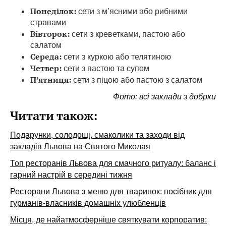
Понеділок:
сети з м’ясними або рибними
стравами
Вівторок:
сети з креветками, пастою або
салатом
Середа:
сети з куркою або телятиною
Четвер:
сети з пастою та супом
П’ятниця:
сети з піцою або пастою з салатом
Фото: всі заклади з добрки
Читати також:
Подарунки, солодощі, смаколики та заходи від
закладів Львова на Святого Миколая
Топ ресторанів Львова для смачного ритуалу: баланс і
гарний настрій в середині тижня
Ресторани Львова з меню для тваринок: посібник для
гурманів-власників домашніх улюбленців
Місця, де найатмосферніше святкувати корпоратив: