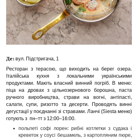
Де:
вул. Підстригача, 1
Ресторан з терасою, що виходить на берег озера.
Італійська кухня з локальними українськими
продуктами. Мають власний винний погріб. В меню:
піца на дровах з цільнозернового борошна, паста
ручного виробництва, страви на вогні, антіпасті,
салати, супи, ризотто та десерти. Проводять винні
дегустації у поєднанні зі стравами. Ланчі (Siesta меню)
готують з пн–тт з 12:00–16:00.
польпеті софі лорен: рибні котлетки з судака і
креветок у соусі бешамель, з картопляним пюре,