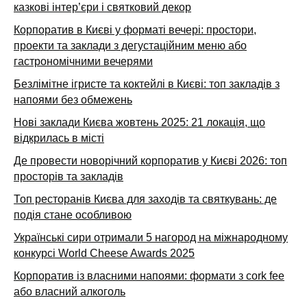
казкові інтер’єри і святковий декор
Корпоратив в Києві у форматі вечері: простори,
проекти та заклади з дегустаційним меню або
гастрономічними вечерями
Безлімітне ігристе та коктейлі в Києві: топ закладів з
напоями без обмежень
Нові заклади Києва жовтень 2025: 21 локація, що
відкрилась в місті
Де провести новорічний корпоратив у Києві 2026: топ
просторів та закладів
Топ ресторанів Києва для заходів та святкувань: де
подія стане особливою
Українські сири отримали 5 нагород на міжнародному
конкурсі World Cheese Awards 2025
Корпоратив із власними напоями: формати з cork fee
або власний алкоголь