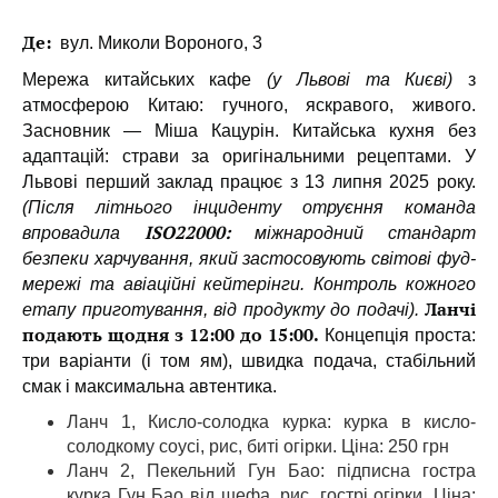
Де:
вул. Миколи Вороного, 3
Мережа китайських кафе
(у Львові та Києві)
з
атмосферою Китаю: гучного, яскравого, живого.
Засновник — Міша Кацурін. Китайська кухня без
адаптацій: страви за оригінальними рецептами. У
Львові перший заклад працює з 13 липня 2025 року.
(Після літнього інциденту отруєння команда
ISO22000:
впровадила
міжнародний стандарт
безпеки харчування, який застосовують світові фуд-
мережі та авіаційні кейтерінги. Контроль кожного
Ланчі
етапу приготування, від продукту до подачі).
подають щодня з 12:00 до 15:00.
Концепція проста:
три варіанти (і том ям), швидка подача, стабільний
смак і максимальна автентика.
Ланч 1, Кисло-солодка курка: курка в кисло-
солодкому соусі, рис, биті огірки. Ціна: 250 грн
Ланч 2, Пекельний Гун Бао: підписна гостра
курка Гун Бао від шефа, рис, гострі огірки. Ціна: