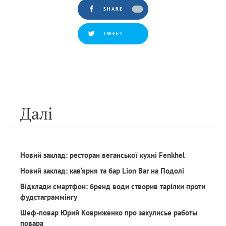
SHARE
TWEET
Далi
Новий заклад: ресторан веганської кухні Fenkhel
Новий заклад: кав‘ярня та бар Lion Bar на Подолі
Відклади смартфон: бренд води створив тарілки проти
фудстаграммінгу
Шеф-повар Юрий Ковриженко про закулисье работы
повара