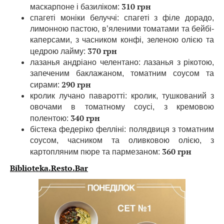
310 грн
маскарпоне і базиліком:
спагеті моніки белуччі: спагеті з філе дорадо,
лимонною пастою, в’яленими томатами та бейбі-
каперсами, з часником конфі, зеленою олією та
370 грн
цедрою лайму:
лазанья андріано челентано: лазанья з рікотою,
запеченим баклажаном, томатним соусом та
290 грн
сирами:
кролик лучано паваротті: кролик, тушкований з
овочами в томатному соусі, з кремовою
340 грн
полентою:
бістека федеріко фелліні: полядвиця з томатним
соусом, часником та оливковою олією, з
360 грн
картопляним пюре та пармезаном:
Biblioteka.Resto.Bar