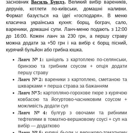
Василь Бундз
.
засновник
Великий вибір вареників,
дерунів, котлети по-київськи, домашні наливки.
Формат базується на ідеї «господаря». В меню
класична українська кухня: борщ, бограч, сало,
вареники, домашні супи. Ланч-меню подають з 12:00
до 16:00. Кожен ланч за 230 грн, а першу страву
можна додати за +50 грн і на вибір є борщ пісний,
курячий бульйон або грибна юшка.
Ланч №1:
шніцель з картоплею по-селянськи,
бринзою та грибним соусом + опція додати
першу страву
Ланч №2:
вареники з картоплею, сметаною та
шкварками + перша страва за бажанням
Ланч №3:
картопляно-горохове пюре з курячою
ковбасою та йогуртово-часниковим соусом +
можливість додати суп
Ланч №4:
булгур з овочами та рибними
тефтелями в томатно-вершковому соусі + суп на
вибір — додатково
Ланч №5:
курячі бьоли у вершково-томатному