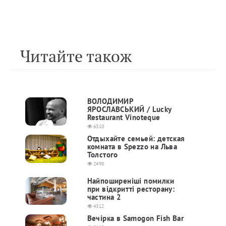
Читайте також
ВОЛОДИМИР
ЯРОСЛАВСЬКИЙ / Lucky
Restaurant Vinoteque
6310
Отдыхайте семьей: детская
комната в Spezzo на Льва
Толстого
2498
Найпоширеніші помилки
при відкритті ресторану:
частин​​а​ ​2
4312
Вечірка в Samogon Fish Bar