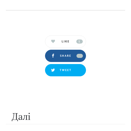
LIKE
1
SHARE
TWEET
Далi