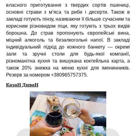
власного приготування з твердих сортів пшениці,
основні страви з м’яса та риби і десерти. Також в
закладі готують пінзу, називаючи її більше сучасним та
корисним різновидом піци, яку готують з трьох видів
борошна. До страв пропонують європейські вина,
міцний алкоголь та безалкогольні напої. В закладі
індивідуальний підхід до кожного банкету — окремі
зали та зручні столи для будь-якої компанії,
різноманітна кухня та вишукана коктейльна карта, а
також 20% знижка на меню кухні для іменинників.
Резерв за номером +380965757375.
КазаН ДиваН