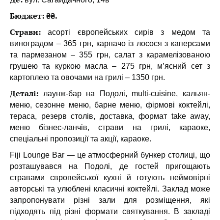
Бюджет: ₴₴.
Страви:
асорті європейських сирів з медом та
виноградом – 365 грн, карпачо із лосося з каперсами
та пармезаном – 355 грн, салат з карамелізованою
грушею та куркою масла – 275 грн, м’ясний сет з
картоплею та овочами на грилі – 1350 грн.
Деталі:
лаунж-бар на Подолі, multi-cuisine, кальян-
меню, сезонне меню, барне меню, фірмові коктейлі,
тераса, резерв столів, доставка, формат take away,
меню бізнес-ланчів, страви на грилі, караоке,
спеціальні пропозиції та акції, караоке.
Fiji Lounge Bar — це атмосферний бункер столиці, що
розташувався на Подолі, де гостей пригощають
стравами європейської кухні й готують неймовірні
авторські та улюблені класичні коктейлі. Заклад може
запропонувати різні зали для розміщення, які
підходять під різні формати святкування. В закладі