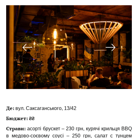
Де:
вул. Саксаганського, 13/42
Бюджет: ₴₴
Страви:
асорті брускет – 230 грн, курячі крильця BBQ
в медово-соєвому соусі – 250 грн, салат с тунцем