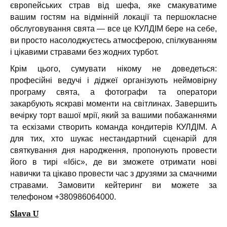
європейських страв від шефа, яке смакуватиме
вашим гостям на відмінній локації та першокласне
обслуговування свята — все це КУЛДІМ бере на себе,
ви просто насолоджуєтесь атмосферою, спілкуванням
і цікавими стравами без жодних турбот.
Крім цього, сумувати нікому не доведеться:
професійні ведучі і діджеї організують неймовірну
програму свята, а фотографи та оператори
закарбують яскраві моменти на світлинах. Завершить
вечірку торт вашої мрії, який за вашими побажаннями
та ескізами створить команда кондитерів КУЛДІМ. А
для тих, хто шукає нестандартний сценарій для
святкування дня народження, пропонують провести
його в тирі «Ібіс», де ви зможете отримати нові
навички та цікаво провести час з друзями за смачними
стравами. Замовити кейтеринг ви можете за
телефоном +380986064000.
Slava U