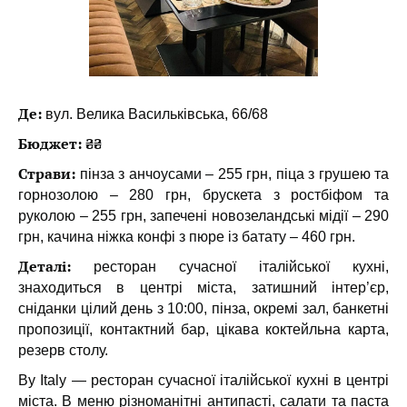
Де:
вул. Велика Васильківська, 66/68
Бюджет: ₴₴
Страви:
пінза з анчоусами – 255 грн, піца з грушею та
горнозолою – 280 грн, брускета з ростбіфом та
руколою – 255 грн, запечені новозеландські мідії – 290
грн, качина ніжка конфі з пюре із батату – 460 грн.
Деталі:
ресторан сучасної італійської кухні,
знаходиться в центрі міста, затишний інтер’єр,
сніданки цілий день з 10:00, пінза, окремі зал, банкетні
пропозиції, контактний бар, цікава коктейльна карта,
резерв столу.
By Italy — ресторан сучасної італійської кухні в центрі
міста. В меню різноманітні антипасті, салати та паста