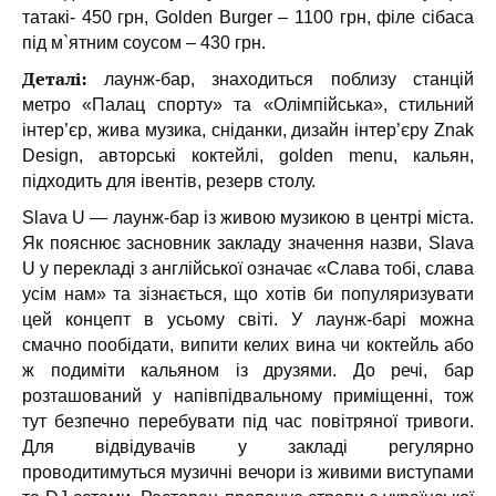
татакі- 450 грн, Golden Burger – 1100 грн, філе сібаса
під м`ятним соусом – 430 грн.
Деталі:
лаунж-бар, знаходиться поблизу станцій
метро «Палац спорту» та «Олімпійська», стильний
інтер’єр, жива музика, сніданки, дизайн інтер’єру Znak
Design, авторські коктейлі, golden menu, кальян,
підходить для івентів, резерв столу.
Slava U — лаунж-бар із живою музикою в центрі міста.
Як пояснює засновник закладу значення назви, Slava
U у перекладі з англійської означає «Слава тобі, слава
усім нам» та зізнається, що хотів би популяризувати
цей концепт в усьому світі. У лаунж-барі можна
смачно пообідати, випити келих вина чи коктейль або
ж подиміти кальяном із друзями. До речі, бар
розташований у напівпідвальному приміщенні, тож
тут безпечно перебувати під час повітряної тривоги.
Для відвідувачів у закладі регулярно
проводитимуться музичні вечори із живими виступами