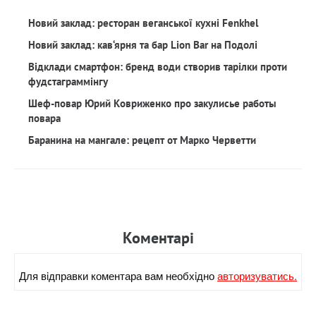
Новий заклад: ресторан веганської кухні Fenkhel
Новий заклад: кав‘ярня та бар Lion Bar на Подолі
Відклади смартфон: бренд води створив тарілки проти
фудстаграммінгу
Шеф-повар Юрий Ковриженко про закулисье работы
повара
Баранина на мангале: рецепт от Марко Черветти
Коментарi
Для вiдправки коментара вам необхiдно
авторизуватись.