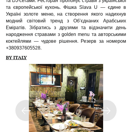
та DJ-сетами. Ресторан пропонує страви з української
та європейської кухонь. Фішка Slava U — єдине в
Україні золоте меню, на створення якого надихнув
модний світовий тренд з Об’єднаних Арабських
Еміратів. Зібратись з друзями та відзначити день
народження стравами з golden menu та авторськими
коктейлями — чудове рішення. Резерв за номером
+380937605528.
BY ITALY