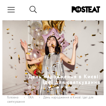
День народження в Києві:
ідеї для святкування
1
0
06-12-2023
5207
Головна
›
ЇЖА
›
День народження в Києві: ідеї для
святкування