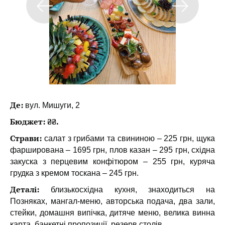
Де:
вул. Мишуги, 2
Бюджет: ₴₴.
Страви:
салат з грибами та свининою – 225 грн, щука
фарширована – 1695 грн, плов казан – 295 грн, східна
закуска з перцевим конфітюром – 255 грн, куряча
грудка з кремом тоскана – 245 грн.
Деталі:
близькосхідна кухня, знаходиться на
Позняках, мангал-меню, авторська подача, два зали,
стейки, домашня випічка, дитяче меню, велика винна
карта, банкетні пропозиції, резерв столів.