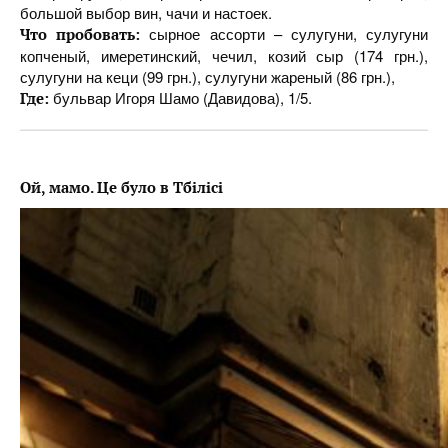
большой выбор вин, чачи и настоек.
сырное ассорти – сулугуни, сулугуни
Что пробовать:
копченый, имеретинский, чечил, козий сыр (174 грн.),
сулугуни на кеци (99 грн.), сулугуни жареный (86 грн.),
бульвар Игоря Шамо (Давидова), 1/5.
Где:
Ой, мамо. Це було в Тбілісі