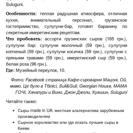
Suluguni.
теплая радушная атмосфера, отличная
Особенности:
кухня, внимательный персонал, грузинское
гостеприимство, сулугуни-бар, готовят баранину по
секретным имеретинским рецептам.
ассорти грузинских сыров (165 грн.),
Что пробовать:
сулугуни бар: сулугуни молочный (59 грн.), сулугуни
копченый (59 грн.), сулугуни косичка (59 грн.), сулугуни с
пряными травами (59 грн.), имеретинский сыр (59 грн.),
белая роза (96 грн.).
Музейный переулок, 10.
Где:
Фото: Facebook страница Кафе-сироварня Мацоні, Ой,
мамо. Це було в Тбілісі, Suli&Guli, Georgian House, МАМА
ГОЧІ, Хачапури и Вино, Джон Джоли, Кувшин, Suluguni
Читайте также:
Сыры made in UA: местная альтернатива зарубежным
производителям
Сырное королевство или где искать лучшие сыры в
Киеве