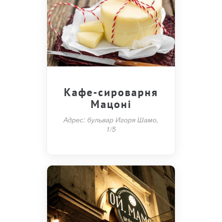
Кафе-сироварня
Мацоні
Адрес: бульвар Игоря Шамо,
1/5