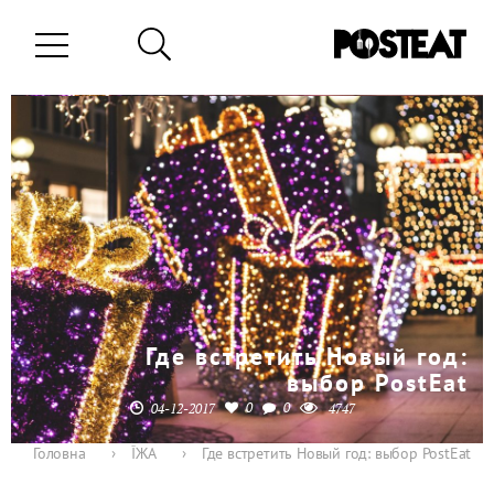
Где встретить Новый год:
выбор PostEat
0
0
04-12-2017
4747
Головна
›
ЇЖА
›
Где встретить Новый год: выбор PostEat