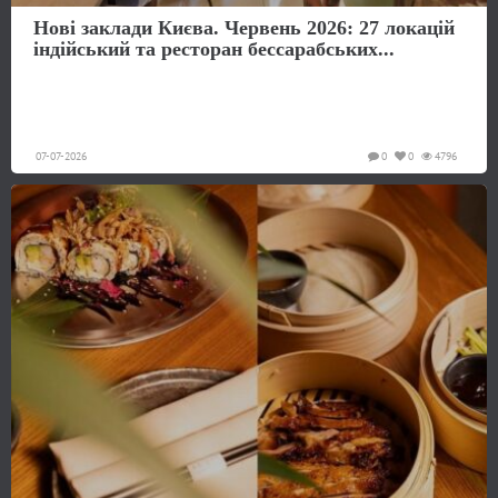
Нові заклади Києва. Червень 2026: 27 локацій
індійський та ресторан бессарабських...
07-07-2026
0
0
4796