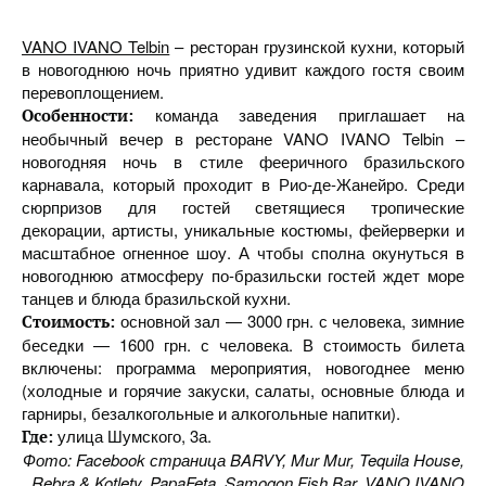
VANO IVANO Telbin
– ресторан грузинской кухни, который
в новогоднюю ночь приятно удивит каждого гостя своим
перевоплощением.
команда заведения приглашает на
Особенности:
необычный вечер в ресторане VANO IVANO Telbin –
новогодняя ночь в стиле фееричного бразильского
карнавала, который проходит в Рио-де-Жанейро. Среди
сюрпризов для гостей светящиеся тропические
декорации, артисты, уникальные костюмы, фейерверки и
масштабное огненное шоу. А чтобы сполна окунуться в
новогоднюю атмосферу по-бразильски гостей ждет море
танцев и блюда бразильской кухни.
основной зал — 3000 грн. с человека, зимние
Стоимость:
беседки — 1600 грн. с человека. В стоимость билета
включены: программа мероприятия, новогоднее меню
(холодные и горячие закуски, салаты, основные блюда и
гарниры, безалкогольные и алкогольные напитки).
улица Шумского, 3а.
Где:
Фото: Facebook страница BARVY, Mur Mur, Tequila House,
Rebra & Kotlety, PapaFeta, Samogon Fish Bar, VANO IVANO