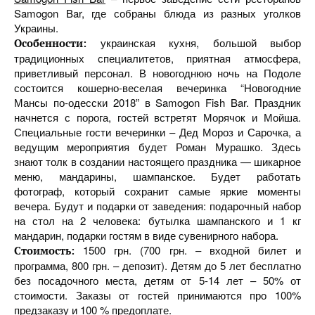
Samogon Bar, где собраны блюда из разных уголков
Украины.
украинская кухня, большой выбор
Особенности:
традиционных специалитетов, приятная атмосфера,
приветливый персонал. В новогоднюю ночь на Подоле
состоится кошерно-веселая вечеринка “Новогодние
Мансы по-одесски 2018” в Samogon Fish Bar. Праздник
начнется с порога, гостей встретят Морячок и Мойша.
Специальные гости вечеринки – Дед Мороз и Сарочка, а
ведущим мероприятия будет Роман Мурашко. Здесь
знают толк в создании настоящего праздника — шикарное
меню, мандарины, шампанское. Будет работать
фотограф, который сохранит самые яркие моменты
вечера. Будут и подарки от заведения: подарочный набор
на стол на 2 человека: бутылка шампанского и 1 кг
мандарин, подарки гостям в виде сувенирного набора.
1500 грн. (700 грн. – входной билет и
Стоимость:
программа, 800 грн. – депозит). Детям до 5 лет бесплатно
без посадочного места, детям от 5-14 лет – 50% от
стоимости. Заказы от гостей принимаются про 100%
предзаказу и 100 % предоплате.