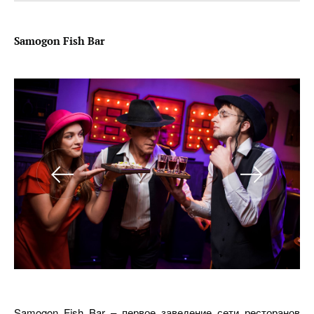
S
amogon
F
ish
B
ar
Samogon Fish Bar
– первое заведение сети ресторанов