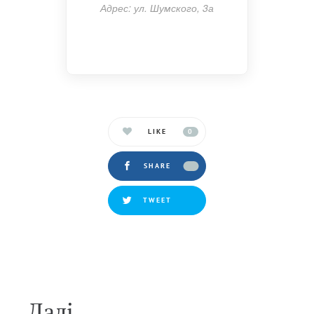
Адрес: ул. Шумского, 3а
LIKE
0
SHARE
TWEET
Далi