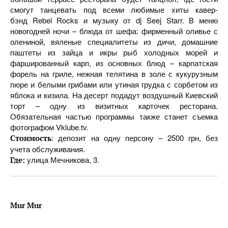
смогут танцевать под всеми любимые хиты кавер-
бэнд Rebel Rocks и музыку от dj Seej Starr. В меню
новогодней ночи – блюда от шефа: фирменный оливье с
олениной, вяленые специалитеты из дичи, домашние
паштеты из зайца и икры рыб холодных морей и
фаршированный карп, из основных блюд – карпатская
форель на гриле, нежная телятина в золе с кукурузным
пюре и белыми грибами или утиная грудка с сорбетом из
яблока и кизила. На десерт подадут воздушный Киевский
торт – одну из визитных карточек ресторана.
Обязательная частью программы также станет съемка
фотографом Vklube.tv.
: депозит на одну персону – 2500 грн, без
Стоимость
учета обслуживания.
улица Мечникова, 3.
Где:
Mur Mur