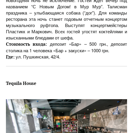
новогодняя ночь не исключение. Гостей ждет вечер под
названием “С Новым Догом! в Мур Мур”. Талисман
праздника – улыбающаяся собака (“дог”). Для команды
ресторана эта ночь станет годовым отчетным концертом
музыкального руфтопа. Выступят концертмейстеры
Пластикк и Маркович. Всех гостей угостят коктейлями и
изысканными блюдами от шефа.
депозит «Бар» – 500 грн., депозит
Стоимость входа:
столика на 1 человека «Бар + закуски» – 1000 грн.
ул. Пушкинская, 42/4.
Где:
Tequila House