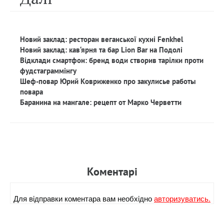
Новий заклад: ресторан веганської кухні Fenkhel
Новий заклад: кав‘ярня та бар Lion Bar на Подолі
Відклади смартфон: бренд води створив тарілки проти
фудстаграммінгу
Шеф-повар Юрий Ковриженко про закулисье работы
повара
Баранина на мангале: рецепт от Марко Черветти
Коментарi
Для вiдправки коментара вам необхiдно
авторизуватись.