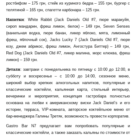
ростбифом – 175 грн, стейк из куриного бедра – 155 грн, бургер с
телятиной – 165 грн, спагетти карбонара – 125 грн.
Напитки
: White Rabbit (Jack Daniels Old #7, пюре маракуйя,
сироп мандарин, фреш лимон, белок) – 149 грн, Seven Senses
(ванильная водка, пюре банан, ликер яблоко, мята, лимонный
фреш, яблочный сок), Jacks Lucky 7 (Jack Daniels Old #7, пюре
юзу, джем абрикос, фреш лимон, Ангостура Биттер) – 149 грн,
Red Dog (Jack Daniels Old #7, ликер малина, морс клюква, фреш
лимон) – 159 грн.
Детали
: завтраки с понедельника по пятницу с 10:00 до 12:00, в
субботу и воскресенье – с 10:00 до 14:00, сезонное меню,
широкий выбор крепких алкогольных напитков, популярные и
классические коктейли, кальянная карта, стильный интерьер,
вечеринки и мероприятия, концепция гастробара полностью
основана на любви к американскому виски Jack Daniel’s и его
истории, терраса, VIP-комната, авторское коктейльное меню от
бар-менеджера Галины Третяк, возможность провести корпоратив.
Gastro Bar N7 предлагает вам попробовать популярные и
классические коктейли, а также заказать кальяны по стоимости от