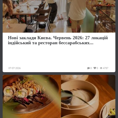
Нові заклади Києва. Червень 2026: 27 локацій
індійський та ресторан бессарабських...
07-07-2026
0
0
4787