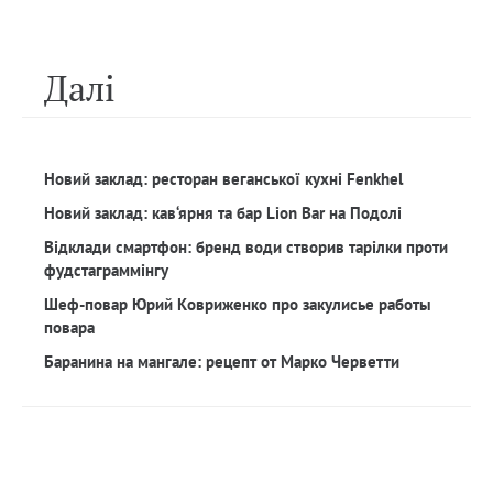
Далi
Новий заклад: ресторан веганської кухні Fenkhel
Новий заклад: кав‘ярня та бар Lion Bar на Подолі
Відклади смартфон: бренд води створив тарілки проти
фудстаграммінгу
Шеф-повар Юрий Ковриженко про закулисье работы
повара
Баранина на мангале: рецепт от Марко Черветти