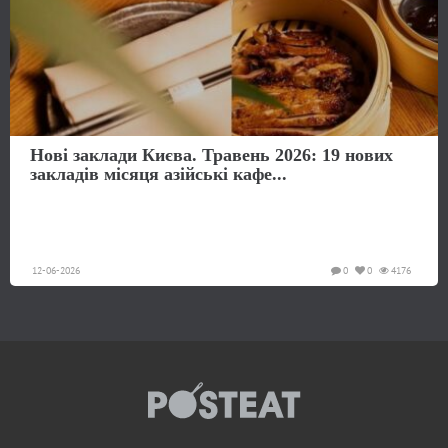
Нові заклади Києва. Травень 2026: 19 нових
закладів місяця азійські кафе...
12-06-2026
0
0
4176