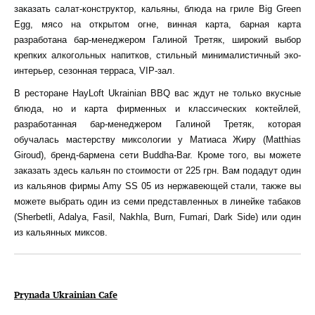
заказать салат-конструктор, кальяны, блюда на гриле Big Green
Egg, мясо на открытом огне, винная карта, барная карта
разработана бар-менеджером Галиной Третяк, широкий выбор
крепких алкогольных напитков, стильный минималистичный эко-
интерьер, сезонная терраса, VIP-зал.
В ресторане HayLoft Ukrainian BBQ вас ждут не только вкусные
блюда, но и карта фирменных и классических коктейлей,
разработанная бар-менеджером Галиной Третяк, которая
обучалась мастерству миксологии у Матиаса Жиру (Matthias
Giroud), бренд-бармена сети Buddha-Bar. Кроме того, вы можете
заказать здесь кальян по стоимости от 225 грн. Вам подадут один
из кальянов фирмы Amy SS 05 из нержавеющей стали, также вы
можете выбрать один из семи представленных в линейке табаков
(Sherbetli, Adalya, Fasil, Nakhla, Burn, Fumari, Dark Side) или один
из кальянных миксов.
Prynada Ukrainian Cafe