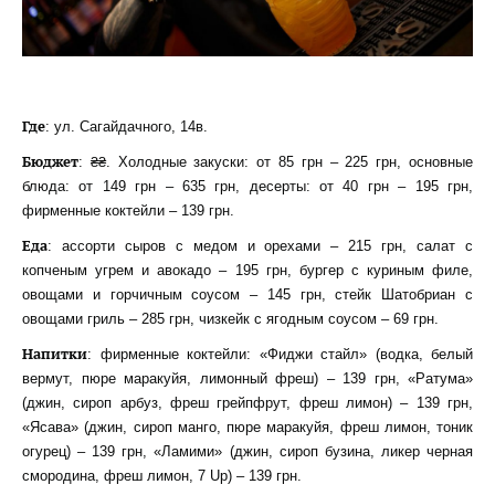
Где
: ул. Сагайдачного, 14в.
Бюджет
: ₴₴. Холодные закуски: от 85 грн – 225 грн, основные
блюда: от 149 грн – 635 грн, десерты: от 40 грн – 195 грн,
фирменные коктейли – 139 грн.
Еда
: ассорти сыров с медом и орехами – 215 грн, салат с
копченым угрем и авокадо – 195 грн, бургер с куриным филе,
овощами и горчичным соусом – 145 грн, стейк Шатобриан с
овощами гриль – 285 грн, чизкейк с ягодным соусом – 69 грн.
Напитки
: фирменные коктейли: «Фиджи стайл» (водка, белый
вермут, пюре маракуйя, лимонный фреш) – 139 грн, «Ратума»
(джин, сироп арбуз, фреш грейпфрут, фреш лимон) – 139 грн,
«Ясава» (джин, сироп манго, пюре маракуйя, фреш лимон, тоник
огурец) – 139 грн, «Ламими» (джин, сироп бузина, ликер черная
смородина, фреш лимон, 7 Up) – 139 грн.