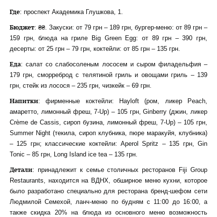
Где
: проспект Академика Глушкова, 1.
Бюджет
: ₴₴. Закуски: от 79 грн – 189 грн, бургер-меню: от 89 грн –
159 грн, блюда на гриле Big Green Egg: от 89 грн – 390 грн,
десерты: от 25 грн – 79 грн, коктейли: от 85 грн – 135 грн.
Еда
: салат со слабосоленым лососем и сыром филадельфия –
179 грн, сморреброд с телятиной гриль и овощами гриль – 139
грн, стейк из лосося – 235 грн, чизкейк – 69 грн.
Напитки
: фирменные коктейли: Hayloft (ром, ликер Peach,
амаретто, лимонный фреш, 7-Up) – 105 грн, Ginberry (джин, ликер
Crème de Cassis, сироп бузина, лимонный фреш, 7-Up) – 105 грн,
Summer Night (текила, сироп клубника, пюре маракуйя, клубника)
– 125 грн; классические коктейли: Aperol Spritz – 135 грн, Gin
Toniс – 85 грн, Long Island ice tea – 135 грн.
Детали
: принадлежит к семье столичных ресторанов Fiji Group
Restaurants, находится на ВДНХ, обширное меню кухни, которое
было разработано специально для ресторана бренд-шефом сети
Людмилой Семехой, ланч-меню по будням с 11:00 до 16:00, а
также скидка 20% на блюда из основного меню возможность