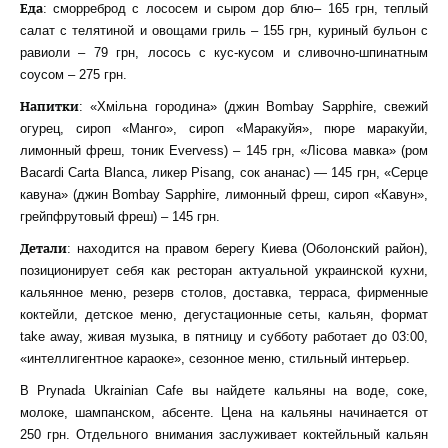
Еда
: сморреброд с лососем и сыром дор блю– 165 грн, теплый
салат с телятиной и овощами гриль – 155 грн, куриный бульон с
равиоли – 79 грн, лосось с кус-кусом и сливочно-шпинатным
соусом – 275 грн.
Напитки
: «Хмільна городина» (джин Bombay Sapphire, свежий
огурец, cироп «Манго», сироп «Маракуйя», пюре маракуйи,
лимонный фреш, тоник Evervess) – 145 грн, «Лісова мавка» (ром
Bacardi Carta Blanca, ликер Pisang, cок ананас) — 145 грн, «Серце
кавуна» (джин Bombay Sapphire, лимонный фреш, сироп «Кавун»,
грейпфрутовый фреш) – 145 грн.
Детали
: находится на правом берегу Киева (Оболонский район),
позиционирует себя как ресторан актуальной украинской кухни,
кальянное меню, резерв столов, доставка, терраса, фирменные
коктейли, детское меню, дегустационные сеты, кальян, формат
take away, живая музыка, в пятницу и субботу работает до 03:00,
«интеллигентное караоке», сезонное меню, стильный интерьер.
В Prynada Ukrainian Cafe вы найдете кальяны на воде, соке,
молоке, шампанском, абсенте. Цена на кальяны начинается от
250 грн. Отдельного внимания заслуживает коктейльный кальян