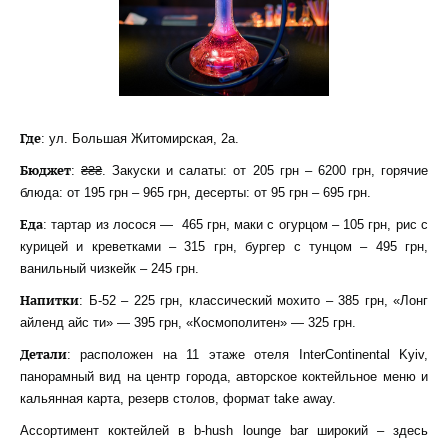
Где
: ул. Большая Житомирская, 2а.
Бюджет
: ₴₴₴. Закуски и салаты: от 205 грн – 6200 грн, горячие
блюда: от 195 грн – 965 грн, десерты: от 95 грн – 695 грн.
Еда
: тартар из лосося — 465 грн, маки с огурцом – 105 грн, рис с
курицей и креветками – 315 грн, бургер с тунцом – 495 грн,
ванильный чизкейк – 245 грн.
Напитки
: Б-52 – 225 грн, классический мохито – 385 грн, «Лонг
айленд айс ти» — 395 грн, «Космополитен» — 325 грн.
Детали
: расположен на 11 этаже отеля InterContinental Kyiv,
панорамный вид на центр города, авторское коктейльное меню и
кальянная карта, резерв столов, формат take away.
Ассортимент коктейлей в b-hush lounge bar широкий – здесь