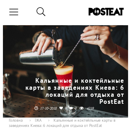
Кальянные и коктейльные
карты в заведениях Киева: 6
локаций для отдыха от
PostEat
0
0
17-10-2018
4219
Головна
›
ЇЖА
›
Кальянные и коктейльные карты в
заведениях Киева: 6 локаций для отдыха от PostEat