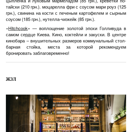
цыпленка и луковым мармеладом (85 грн.), креветки по-
тайски (210 грн.). моцарелла фри с соусом мари роуз (125
грн.), свинина на кости с печеным картофелем и сырным
соусом (185 грн.), нутелла-чизкейк (85 грн.).
«
Hitchcook
» — воплощение золотой эпохи Голливуда в
самом сердце Киева. Кино, коктейли и закуски. В центре
кинобара – внушительных размеров коммунальный стол-
барная стойка, места за которой рекомендуем
бронировать заблаговременно!
ЖЗЛ