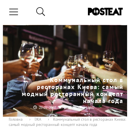
Коммунальный стол в
ресторанах Киева: самый
модный ресторанный концепт
начала года
0
0
25-01-2018
11442
Головна
›
ЇЖА
›
Коммунальный стол в ресторанах Киева:
самый модный ресторанный концепт начала года