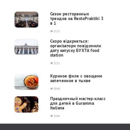
Сезон ресторанных
трендов на RestoPraktiki 3
в 1
2122
Скоро відкриється:
організатори повідомили
дату запуску БУХТА food
station
2221
Куриное филе с овощами
запеченное в тыкве
3849
Праздничный мастер-класс
для детей в Guramma
Italiana
2344