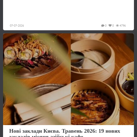
07-07-2026
0
0
4796
Нові заклади Києва. Травень 2026: 19 нових
закладів місяця азійські кафе...