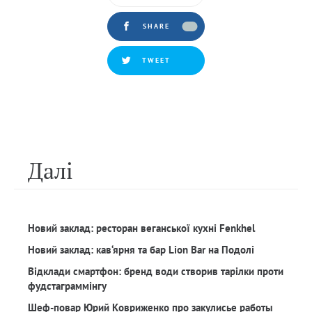
SHARE
TWEET
Далi
Новий заклад: ресторан веганської кухні Fenkhel
Новий заклад: кав‘ярня та бар Lion Bar на Подолі
Відклади смартфон: бренд води створив тарілки проти
фудстаграммінгу
Шеф-повар Юрий Ковриженко про закулисье работы