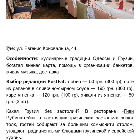
ул. Евгения Коновальца, 44.
Где:
кулинарные традиции Одессы и Грузии,
Особенности:
богатая винная карта, помощь в организации банкетов,
живая музыка, доставка
лобио — 50 грн. (300 гр), соте
Выбор редакции PostEat:
из рапанов в сливочно-сырном соусе — 195 грн. (300 гр),
каре ягненка — 120 грн. (100 гр), хикали из ягненка — 50
грн. (3 шт).
Какая Грузия без застолий? В ресторане «
Гиви
Рубинштейн
» в настоящих грузинских застольях знают
толк, гостей собирают за большим комьюнити столом,
угощают традиционными блюдами грузинской и еврейской
кухонь.