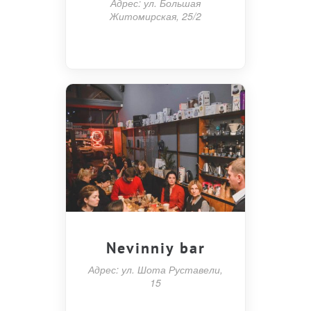
Адрес: ул. Большая
Житомирская, 25/2
Nevinniy bar
Адрес: ул. Шота Руставели,
15