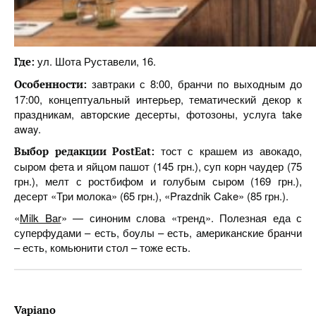
ул. Шота Руставели, 16.
Где:
завтраки с 8:00, бранчи по выходным до
Особенности:
17:00, концептуальный интерьер, тематический декор к
праздникам, авторские десерты, фотозоны, услуга take
away.
тост с крашем из авокадо,
Выбор редакции PostEat:
сыром фета и яйцом пашот (145 грн.), суп корн чаудер (75
грн.), мелт с ростбифом и голубым сыром (169 грн.),
десерт «Три молока» (65 грн.), «Prazdnik Cake» (85 грн.).
«
Milk Bar
» — синоним слова «тренд». Полезная еда с
суперфудами – есть, боулы – есть, американские бранчи
– есть, комьюнити стол – тоже есть.
Vapiano