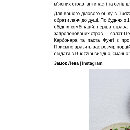
м’ясних страв ,антипасті та сетів 
Для вашого ділового обіду в Budzz
обрати ланч до душі. По буднях з 
обідніх комбінацій: перша страва 
запропонованих страв — салат Цез
Карбонара та паста Фунгі з про
Приємно вразить вас розмір порцій
обідати в Budzzini вигідно, смачно
Замок Лева |
Instagram