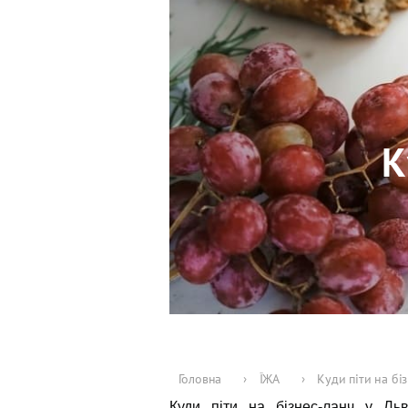
К
Головна
›
ЇЖА
›
Куди піти на бі
Куди піти на бізнес-ланч у Льво