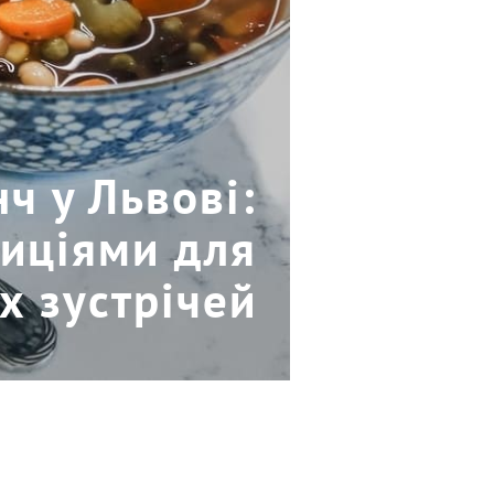
нч у Львові:
зиціями для
х зустрічей