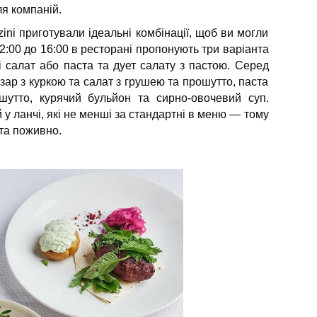
для компаній.
ini приготували ідеальні комбінації, щоб ви могли
12:00 до 16:00 в ресторані пропонують три варіанта
і салат або паста та дует салату з пастою. Серед
ар з куркою та салат з грушею та прошутто, паста
шутто, курячий бульйон та сирно-овочевий суп.
 у ланчі, які не менші за стандартні в меню — тому
 та поживно.