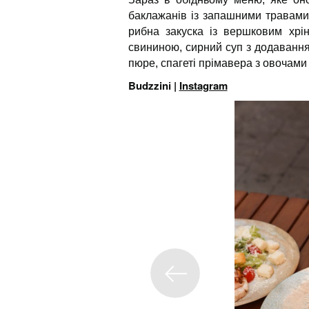
баклажанів із запашними травами,
рибна закуска із вершковим хрі
свининою, сирний суп з додаванн
пюре, спагеті прімавера з овочами
Budzzinі |
Instagram