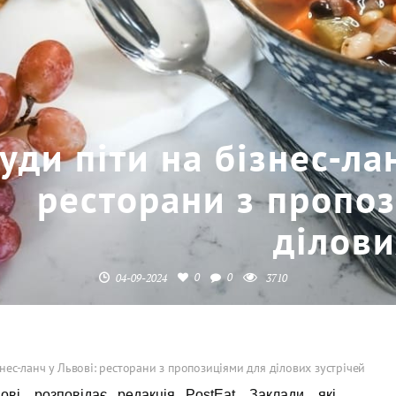
уди піти на бізнес-ла
ресторани з пропо
ділови
0
0
04-09-2024
3710
знес-ланч у Львові: ресторани з пропозиціями для ділових зустрічей
ві, розповідає редакція PostEat. Заклади, які