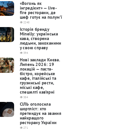
«Вогонь як
інгредієнт» — live-
fire ресторани, де
шеф готує на полум’ї
2248
Історія бренду
Minelly: українська
кава, створена
людьми, закоханими
у свою справу
394
Нові заклади Києва.
Липень 2026: 19
локацій — паста-
бістро, корейське
кафе, італійські та
грузинські рести,
міські кафе,
спешелті кав’ярні
384
СІЛЬ оголосила
шортліст: хто
претендує на звання
найкращого
ресторану України
271