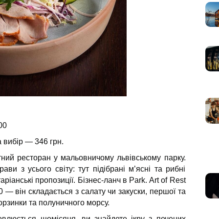
00
 вибір — 346 грн.
нтний ресторан у мальовничому львівському парку.
ви з усього світу: тут підібрані м’ясні та рибні
ріанські пропозиції. Бізнес-ланч в Park. Art of Rest
0 — він складається з салату чи закуски, першої та
корзинки та полуничного морсу.
влюється щомісяця, ви знайдете ікру з печених