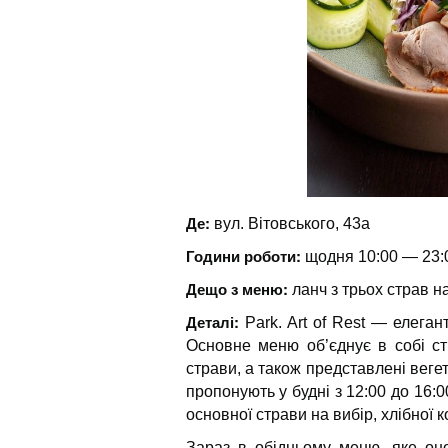
Де:
вул. Вітовського, 43а
Години роботи:
щодня 10:00 — 23:
Дещо з меню:
ланч з трьох страв на
Деталі:
Park. Art of Rest — елега
Основне меню об’єднує в собі стра
страви, а також представлені вегета
пропонують у будні з 12:00 до 16:0
основної страви на вибір, хлібної 
Зараз в обідньому меню, яке оно