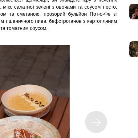
 мікс салатної зелені з овочами та соусом песто,
ном та сметаною, прозорий бульйон Пот-о-Фе зі
ям пшеничного пива, бефстроганов з картопляним
 та томатним соусом.