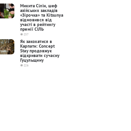
Микита Сілін, шеф
азійських закладів
«Зірочка» та Kitsunya
відмовився від
участі в рейтингу
премії СІЛЬ
237
Як закохатися в
Карпати: Concept
Stay продовжує
відкривати сучасну
Гуцульщину
226