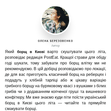
ОЛЕНА БЕРЕЗОВЕНКО
Автор
борщ в Києві
Який
варто скуштувати цього літа,
розповідає редакція PostEat. Кращої страви для обіду
годі шукати, тому забувати про борщ влітку ми не
рекомендуємо. В цій добірці розповідаємо про локації,
де для вас приготують класичний борщ на реберцях і
подадуть у хлібній тарліці або ж цікаву варіацію
грибного борщу на буряковому квасі з вушками з білих
грибів чи з додаванням копченої груші та вишневого
конфітюру. Ми вже знаємо куди піти поїсти український
борщ в Києві цього літа — читайте та прямуйте
смакувати борщі.