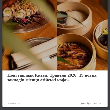
Нові заклади Києва. Травень 2026: 19 нових
закладів місяця азійські кафе...
12-06-2026
0
0
4182