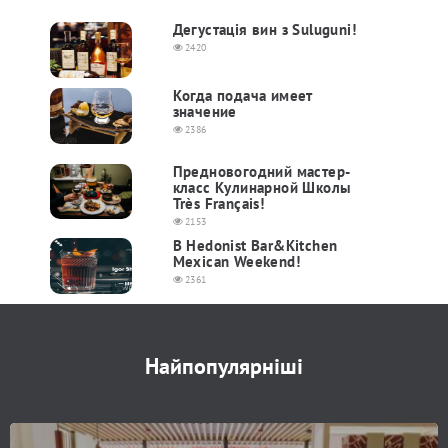
Дегустація вин з Suluguni!
2420
Когда подача имеет
значение
2386
Предновогодний мастер-
класс Кулинарной Школы
Très Français!
2153
В Hedonist Bar&Kitchen
Mexican Weekend!
2361
Найпопулярніші