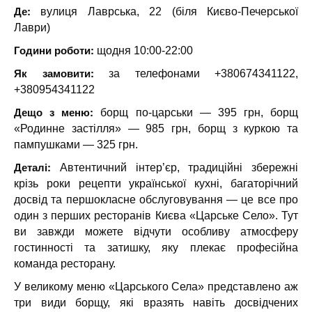
Де:
вулиця Лаврська, 22 (біля Києво-Печерської
Лаври)
Години роботи:
щодня 10:00-22:00
Як замовити:
за телефонами +380674341122,
+380954341122
Дещо з меню:
борщ по-царськи — 395 грн, борщ
«Родинне застілля» — 985 грн, борщ з куркою та
пампушками — 325 грн.
Деталі:
Автентичний інтер’єр, традиційні збережні
крізь роки рецепти української кухні, багаторічний
досвід та першокласне обслуговування — це все про
один з перших ресторанів Києва «Царське Село». Тут
ви завжди можете відчути особливу атмосферу
гостинності та затишку, яку плекає професійна
команда ресторану.
У великому меню «Царського Села» представлено аж
три види борщу, які вразять навіть досвідчених