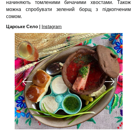
начиняють томленими бичачими хвостами. Також
можна спробувати зелений борщ з підкопченим
сомом.
Царське Село |
Instagram