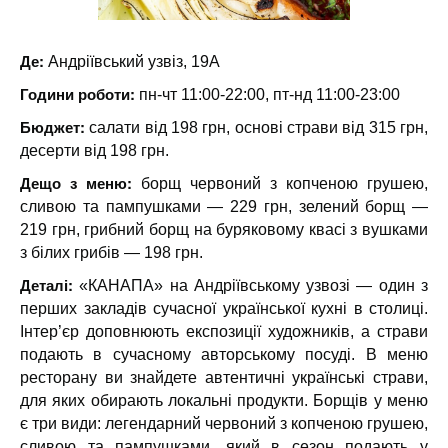
Де:
Андріївський узвіз, 19А
Години роботи:
пн-чт 11:00-22:00, пт-нд 11:00-23:00
Бюджет:
салати від 198 грн, основі страви від 315 грн,
десерти від 198 грн.
Дещо з меню:
борщ червоний з копченою грушею,
сливою та пампушками — 229 грн, зелений борщ —
219 грн, грибний борщ на буряковому квасі з вушками
з білих грибів — 198 грн.
Деталі:
«КАНАПА» на Андріївському узвозі — один з
перших закладів сучасної української кухні в столиці.
Інтер’єр доповнюють експозиції художників, а страви
подають в сучасному авторському посуді. В меню
ресторану ви знайдете автентичні українські страви,
для яких обирають локальні продукти. Борщів у меню
є три види: легендарний червоний з копченою грушею,
сливою та пампушками, який в сезон подають у