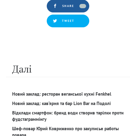
SHARE
TWEET
Далi
Новий заклад: ресторан веганської кухні Fenkhel
Новий заклад: кав‘ярня та бар Lion Bar на Подолі
Відклади смартфон: бренд води створив тарілки проти
фудстаграммінгу
Шеф-повар Юрий Ковриженко про закулисье работы
повара