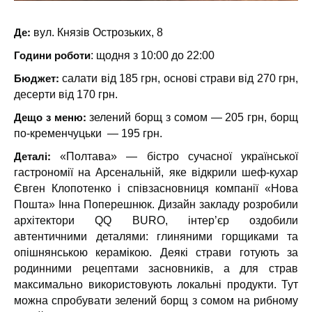
Де:
вул. Князів Острозьких, 8
Години роботи
: щодня з 10:00 до 22:00
Бюджет:
салати від 185 грн, основі страви від 270 грн,
десерти від 170 грн.
Дещо з меню:
зелений борщ з сомом — 205 грн, борщ
по-кременчуцьки — 195 грн.
Деталі:
«Полтава» — бістро сучасної української
гастрономії на Арсенальній, яке відкрили шеф-кухар
Євген Клопотенко і співзасновниця компанії «Нова
Пошта» Інна Поперешнюк. Дизайн закладу розробили
архітектори QQ BURO, інтер’єр оздобили
автентичними деталями: глиняними горщиками та
опішнянською керамікою. Деякі страви готують за
родинними рецептами засновників, а для страв
максимально використовують локальні продукти. Тут
можна спробувати зелений борщ з сомом на рибному