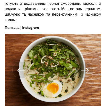
готують з додаванням чорної смородини, квасолі, а
подають з грінками з чорного хліба, гострим перчиком,
цибулею та часником та перекрученим з часником
салом.
Полтава |
Instagram