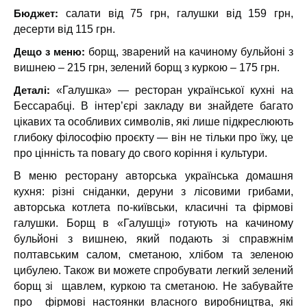
Бюджет:
салати від 75 грн, галушки від 159 грн,
десерти від 115 грн.
Дещо з меню:
борщ, зварений на качиному бульйоні з
вишнею – 215 грн, зелений борщ з куркою – 175 грн.
Деталі:
«Галушка» — ресторан української кухні на
Бессарабці. В інтер’єрі закладу ви знайдете багато
цікавих та особливих символів, які лише підкреслюють
глибоку філософію проєкту — він не тільки про їжу, це
про цінність та повагу до свого коріння і культури.
В меню ресторану авторська українська домашня
кухня: різні сніданки, деруни з лісовими грибами,
авторська котлета по-київськи, класичні та фірмові
галушки. Борщ в «Галушці» готують на качиному
бульйоні з вишнею, який подають зі справжнім
полтавським салом, сметаною, хлібом та зеленою
цибулею. Також ви можете спробувати легкий зелений
борщ зі щавлем, куркою та сметаною. Не забувайте
про фірмові настоянки власного виробництва, які