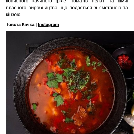
копченого качиного філе, томатів пелаті та кімчі
власного виробництва, що подається зі сметаною та
кінзою.
Товста Качка |
Instagram