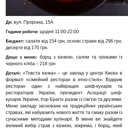
Де:
вул. Прорізна, 15А
Години роботи:
щодня 11:00-22:00
Бюджет:
салати від 154 грн, основі страви від 296 грн,
десерти від 170 грн.
Дещо з меню:
борщ з качкою, салом та грінками із
чорного хліба – 218 грн
Деталі:
«Товста качка» – це заклад у центрі Києва в
форматі «сімейний ресторан в етно-стилі». Відкрив
ресторан один з найкращих шеф-кухарів та
рестораторів України, президент Асоціації шеф-
кухарів України, Ігор Брагін разом із сім’єю та друзями.
Меню закладу засноване на традиційних українських
стравах, які набувають нового життя та смаку разом із
сучасними методами кулінарії. В меню ви знайдете
великий вибір страв з качкою, зокрема, і борщ, який