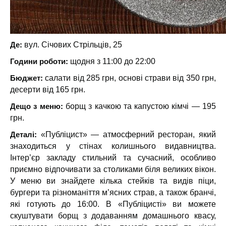
Де:
вул. Січових Стрільців, 25
Години роботи:
щодня з 11:00 до 22:00
Бюджет:
салати від 285 грн, основі страви від 350 грн,
десерти від 165 грн.
Дещо з меню:
борщ з качкою та капустою кімчі — 195
грн.
Деталі:
«Публіцист» — атмосферний ресторан, який
знаходиться у стінах колишнього видавництва.
Інтер’єр закладу стильний та сучасний, особливо
приємно відпочивати за столиками біля великих вікон.
У меню ви знайдете кілька стейків та видів піци,
бургери та різноманіття м’ясних страв, а також бранчі,
які готують до 16:00. В «Публіцисті» ви можете
скуштувати борщ з додаванням домашнього квасу,