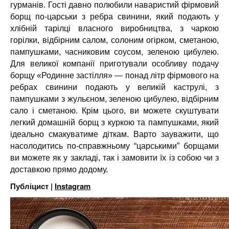
гурманів. Гості давно полюбили наваристий фірмовий
борщ по-царськи з ребра свинини, який подають у
хлібній тарілці власного виробництва, з чаркою
горілки, відбірним салом, солоним огірком, сметаною,
пампушками, часниковим соусом, зеленою цибулею.
Для великої компанії приготували особливу подачу
борщу «Родинне застілля» — понад літр фірмового на
ребрах свинини подають у великій каструлі, з
пампушками з жульєном, зеленою цибулею, відбірним
сало і сметаною. Крім цього, ви можете скуштувати
легкий домашній борщ з куркою та пампушками, який
ідеально смакуватиме діткам. Варто зауважити, що
насолодитись по-справжньому “царськими” борщами
ви можете як у закладі, так і замовити їх із собою чи з
доставкою прямо додому.
Публіцист |
Instagram