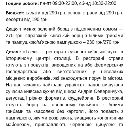
Години роботи:
пн-пт 09:30-22:00, сб-нд 10:30-22:00
Бюджет:
салати від 290 грн, основі страви від 290 грн,
десерти від 190 грн.
Дещо з меню
: зелений борщ з підкопченим сомом —
270 грн, справжній київський борщ з білими грибами
та пампушкою/м’ясною пампушкою – 230 грн/270 грн.
Деталі:
«Глек» — ресторан сучасної київської кухні в
історичному центрі столиці. В ресторані страви
готують з продуктів, вирощених на або фермерських
господарствах або виготовлених у невеликих
місцевих виробників, які знаходяться поруч із містом.
На вас чекають найкращі українські напої, вишукана
сучасна київська кухня від шефа Андрія Северенчука,
дегустації різних форматів, фудпейринг. В ресторані
готують борщ на овочевому бульйоні з білими
грибами та квасолею без картоплі, його подають з
пампушкою, яку ми розрізають, змащують конопляним
майонезом, приправляють червоною цибулею та