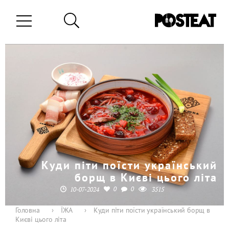
Куди піти поїсти український
борщ в Києві цього літа
0
0
10-07-2024
3515
Головна
›
ЇЖА
›
Куди піти поїсти український борщ в
Києві цього літа