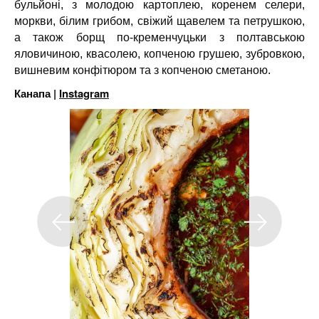
бульйоні, з молодою картоплею, коренем селери,
моркви, білим грибом, свіжий щавелем та петрушкою,
а також борщ по-кременчуцьки з полтавською
яловичиною, квасолею, копченою грушею, зубровкою,
вишневим конфітюром та з копченою сметаною.
Канапа |
Instagram