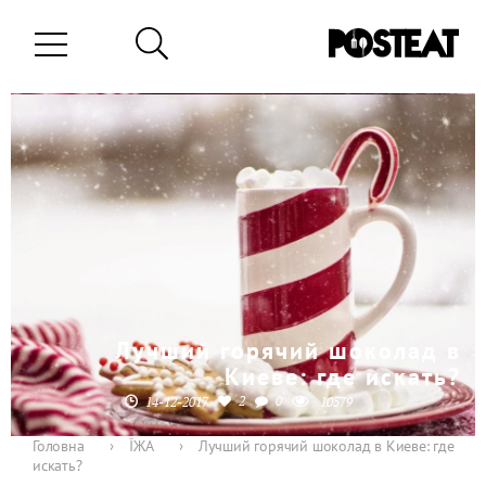
Лучший горячий шоколад в
Киеве: где искать?
2
0
14-12-2017
10579
Головна
›
ЇЖА
›
Лучший горячий шоколад в Киеве: где
искать?