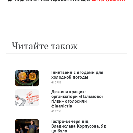
Читайте також
Глинтвейн с ягодами для
холодной погоды
2981
Дюжина кращих:
організатори «Пальмової
гілки» оголосили
фіналістів
2739
Гастро-вечеря від
Владислава Корпусова. Як
це було