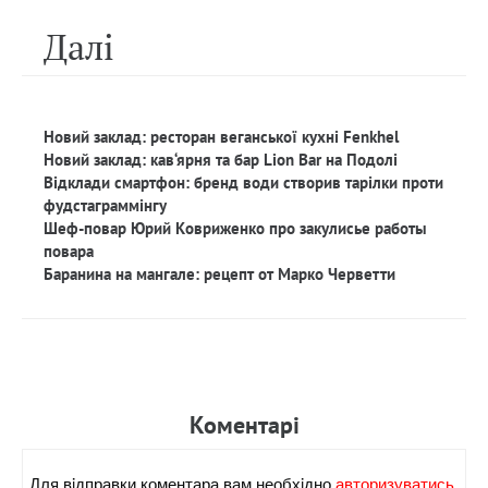
Далi
Новий заклад: ресторан веганської кухні Fenkhel
Новий заклад: кав‘ярня та бар Lion Bar на Подолі
Відклади смартфон: бренд води створив тарілки проти
фудстаграммінгу
Шеф-повар Юрий Ковриженко про закулисье работы
повара
Баранина на мангале: рецепт от Марко Черветти
Коментарi
Для вiдправки коментара вам необхiдно
авторизуватись.