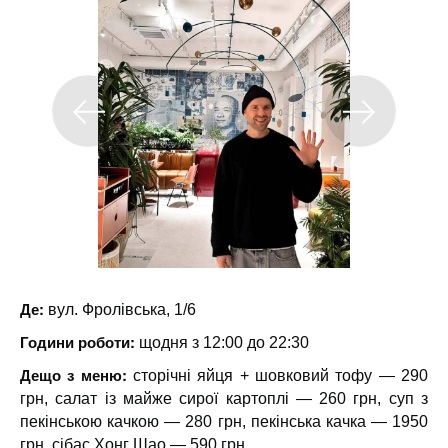
Де:
вул. Фролівська, 1/6
Години роботи:
щодня з 12:00 до 22:30
Дещо з меню:
сторічні яйця + шовковий тофу — 290
грн, салат із майже сирої картоплі — 260 грн, суп з
пекінською качкою — 280 грн, пекінська качка — 1950
грн, сібас Хонг Шао — 590 грн.