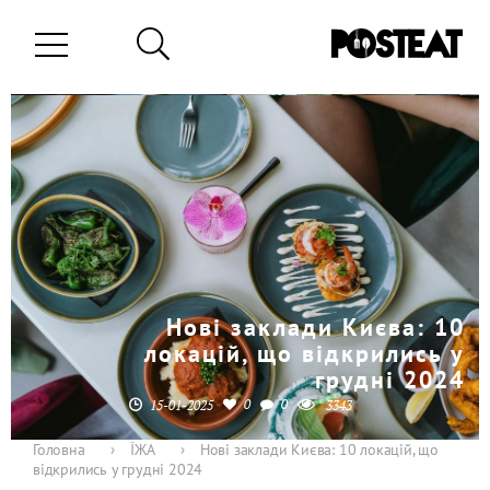
Нові заклади Києва: 10
локацій, що відкрились у
грудні 2024
0
0
15-01-2025
3343
Головна
›
ЇЖА
›
Нові заклади Києва: 10 локацій, що
відкрились у грудні 2024