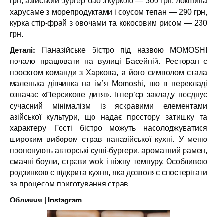
грн, азійський бургер бао з куркою — 300 грн, локшина
харусаме з морепродуктами і соусом тепан — 290 грн,
курка стір-фрай з овочами та кокосовим рисом — 230
грн.
Деталі:
Паназійське бістро під назвою MOMOSHI
почало працювати на вулиці Басейній. Ресторан є
проєктом команди з Харкова, а його символом стала
маленька дівчинка на ім’я Momoshi, що в перекладі
означає «Персикове дитя». Інтер’єр закладу поєднує
сучасний мінімалізм із яскравими елементами
азійської культури, що надає простору затишку та
характеру. Гості бістро можуть насолоджуватися
широким вибором страв паназійської кухні. У меню
пропонують авторські суші-бургери, ароматний рамен,
смачні боули, страви wok і ніжну темпуру. Особливою
родзинкою є відкрита кухня, яка дозволяє спостерігати
за процесом приготування страв.
Обличчя |
Instagram