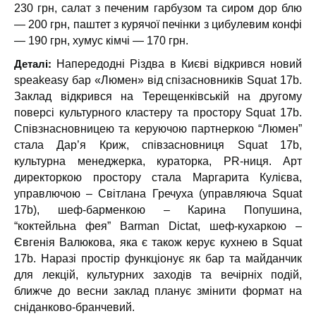
230 грн, салат з печеним гарбузом та сиром дор блю
— 200 грн, паштет з курячої печінки з цибулевим конфі
— 190 грн, хумус кімчі — 170 грн.
Деталі:
Напередодні Різдва в Києві відкрився новий
speakeasy бар «Люмен» від спізасновників Squat 17b.
Заклад відкрився на Терещенківській на другому
поверсі культурного кластеру та простору Squat 17b.
Cпівзнасновницею та керуючою партнеркою “Люмен”
стала Дар’я Криж, співзасновниця Squat 17b,
культурна менеджерка, кураторка, PR-ниця. Арт
директоркою простору стала Маргарита Кулієва,
управлючою – Світлана Гречуха (управляюча Squat
17b), шеф-барменкою – Карина Попушина,
“коктейльна фея” Barman Dictat, шеф-кухаркою –
Євгенія Валюкова, яка є також керує кухнею в Squat
17b. Наразі простір функціонує як бар та майданчик
для лекцій, культурних заходів та вечірніх подій,
ближче до весни заклад планує змінити формат на
сніданково-бранчевий.