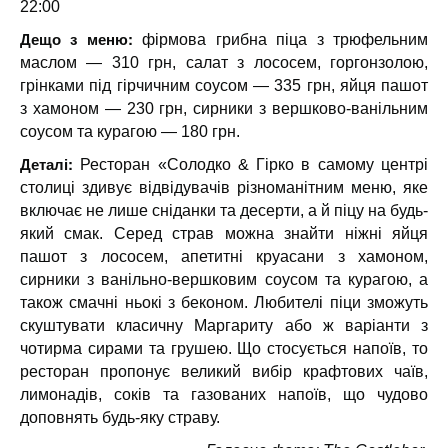
22:00
Дещо з меню:
фірмова грибна піца з трюфельним
маслом — 310 грн, салат з лососем, горгонзолою,
грінками під гірчичним соусом — 335 грн, яйця пашот
з хамоном — 230 грн, сирники з вершково-ванільним
соусом та курагою — 180 грн.
Деталі:
Ресторан «Солодко & Гірко в самому центрі
столиці здивує відвідувачів різноманітним меню, яке
включає не лише сніданки та десерти, а й піцу на будь-
який смак. Серед страв можна знайти ніжні яйця
пашот з лососем, апетитні круасани з хамоном,
сирники з ванільно-вершковим соусом та курагою, а
також смачні ньокі з беконом. Любителі піци зможуть
скуштувати класичну Маргариту або ж варіанти з
чотирма сирами та грушею. Що стосується напоїв, то
ресторан пропонує великий вибір крафтових чаїв,
лимонадів, соків та газованих напоїв, що чудово
доповнять будь-яку страву.