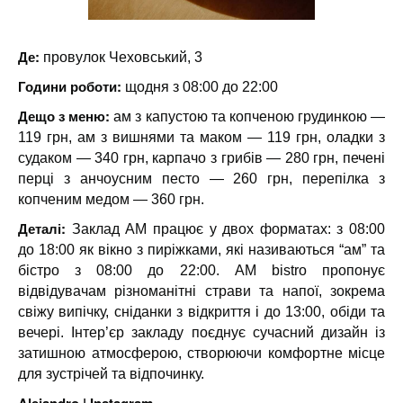
Де:
провулок Чеховський, 3
Години роботи:
щодня з 08:00 до 22:00
Дещо з меню:
ам з капустою та копченою грудинкою —
119 грн, ам з вишнями та маком — 119 грн, оладки з
судаком — 340 грн, карпачо з грибів — 280 грн, печені
перці з анчоусним песто — 260 грн, перепілка з
копченим медом — 360 грн.
Деталі:
Заклад AM працює у двох форматах: з 08:00
до 18:00 як вікно з пиріжками, які називаються “ам” та
бістро з 08:00 до 22:00. AM bistro пропонує
відвідувачам різноманітні страви та напої, зокрема
свіжу випічку, сніданки з відкриття і до 13:00, обіди та
вечері. Інтер’єр закладу поєднує сучасний дизайн із
затишною атмосферою, створюючи комфортне місце
для зустрічей та відпочинку.