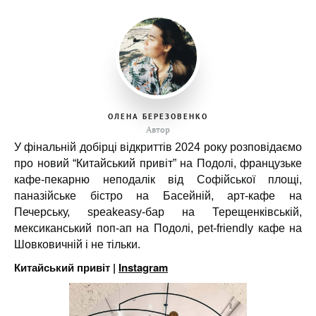
ОЛЕНА БЕРЕЗОВЕНКО
Автор
У фінальній добірці відкриттів 2024 року розповідаємо
про новий “Китайський привіт” на Подолі, французьке
кафе-пекарню неподалік від Софійської площі,
паназійське бістро на Басейній, арт-кафе на
Печерську, speakeasy-бар на Терещенківській,
мексиканський поп-ап на Подолі, pet-friendly кафе на
Шовковичній і не тільки.
Китайський привіт |
Instagram