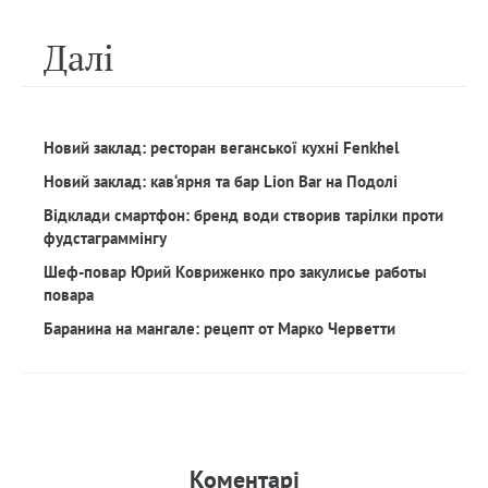
Далi
Новий заклад: ресторан веганської кухні Fenkhel
Новий заклад: кав‘ярня та бар Lion Bar на Подолі
Відклади смартфон: бренд води створив тарілки проти
фудстаграммінгу
Шеф-повар Юрий Ковриженко про закулисье работы
повара
Баранина на мангале: рецепт от Марко Черветти
Коментарi