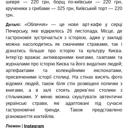
шевре — 220 грн, борщ по-київськи — 220 грн,
крученики з грибами — 325 грн, Київський торт — 220
грн.
Деталі:
«Обличчя» — це нове арт-кафе у серці
Печерську, яке відкрилось 26 листопада. Місце, де
гастрономія зустрічається з історією, адже у закладі
можна насолодитись як смачними стравами, так і
дізнатись більше про історію та культуру Києва.
Інтер’єр вражає антикварними книгами, газетами та
журналами про історію Києва та його видатних людей;
артефактами та колекційними експонатами,
присвяченими історії столиці. На стінах висять фото
відомих людей, також біля стін розміщені полички з
книгами, а в залі стоять дерев’яні столики з
стільчиками. У меню можна скуштувати автентичні
українські страви, які адаптовані під сучасні
гастрономічні тренди. Також представлено
різноманіття коктейлів.
Люмен |
Instagram