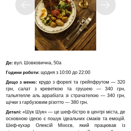
Де:
вул. Шовковична, 50а
Години роботи:
щодня з 10:00 до 22:00
Дещо з меню:
крудо з форелі та грейпфрутом — 320
грн, салат з креветкою та грушею — 340 грн,
тальятелле аль аррабіата зі страчателою — 340 грн,
щічки з гарбузовим різотто — 380 грн.
Деталі:
«Шук Шук» — це шеф-бістро в центрі міста, де
основною ідеєю є пошук ідеальних смаків та емоцій.
Шеф-кухар Олексій Міхєєв, який працював із