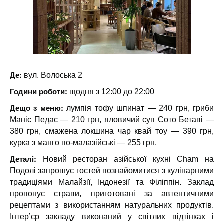
Де:
вул. Волоська 2
Години роботи:
щодня з 12:00 до 22:00
Дещо з меню:
лумпія тофу шпинат — 240 грн, гриби
Маніс Педас — 210 грн, яловичий суп Сото Бетаві —
380 грн, смажена локшина чар квай тоу — 390 грн,
курка з манго по-малазійські — 255 грн.
Деталі:
Новий ресторан азійської кухні Cham на
Подолі запрошує гостей познайомитися з кулінарними
традиціями Малайзії, Індонезії та Філіппін. Заклад
пропонує страви, приготовані за автентичними
рецептами з використанням натуральних продуктів.
Інтер’єр закладу виконаний у світлих відтінках і