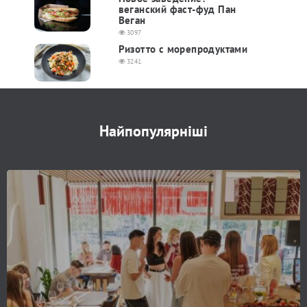
веганский фаст-фуд Пан
Веган
3097
Ризотто с морепродуктами
3241
Найпопулярніші