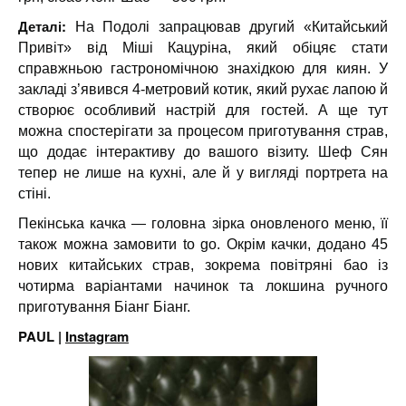
Деталі:
На Подолі запрацював другий «Китайський
Привіт» від Міші Кацуріна, який обіцяє стати
справжньою гастрономічною знахідкою для киян. У
закладі з’явився 4-метровий котик, який рухає лапою й
створює особливий настрій для гостей. А ще тут
можна спостерігати за процесом приготування страв,
що додає інтерактиву до вашого візиту. Шеф Сян
тепер не лише на кухні, але й у вигляді портрета на
стіні.
Пекінська качка — головна зірка оновленого меню, її
також можна замовити to go. Окрім качки, додано 45
нових китайських страв, зокрема повітряні бао із
чотирма варіантами начинок та локшина ручного
приготування Біанг Біанг.
PAUL |
Instagram