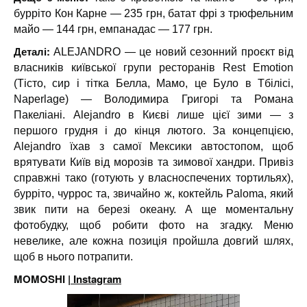
бурріто Кон Карне — 235 грн, батат фрі з трюфельним
майо — 144 грн, емпанадас — 177 грн.
Деталі:
ALEJANDRO — це новий сезонний проєкт від
власників київської групи ресторанів Rest Emotion
(Тісто, сир і тітка Белла, Мамо, це Було в Тбілісі,
Naperlage) — Володимира Григорі та Романа
Пакеліані. Alejandro в Києві лише цієї зими — з
першого грудня і до кінця лютого. За концепцією,
Alejandro їхав з самої Мексики автостопом, щоб
врятувати Київ від морозів та зимової хандри. Привіз
справжні тако (готують у власноспечених тортильях),
бурріто, чуррос та, звичайно ж, коктейль Paloma, який
звик пити на березі океану. А ще моментальну
фотобудку, щоб робити фото на згадку. Меню
невелике, але кожна позиція пройшла довгий шлях,
щоб в нього потрапити.
MOMOSHI |
Instagram