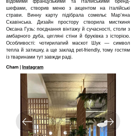
відомими французькими та італійськими бренд-
шефами, створив меню з акцентом на італійські
страви. Винну карту підібрала сомельє Мар’яна
Скавінська. Дизайн простору створила мисткиня
Оксана Гузь: поєднання вінтажу й сучасності, столи з
амбарного дуба, цегляні стіни й бруківка з історією.
Особливості: чотирилапий маскот Шук — символ
тепла й затишку, а ще заклад pet-friendly, тому гостям
із тваринами тут завжди раді.
Cham |
Instagram