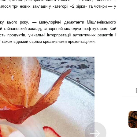
вилося три нових заклади у категорії «2 зірки» та чотири — у
ку цього року, — минулорічні дебютанти Мішленівського
ий тайванський заклад, створений молодим шеф-кухарем Кай
ть продуктів, унікальні інтерпретації аутентичних рецептів і
ir також відомий своїми креативними презентаціями.