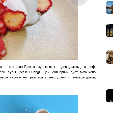
ок — ресторан Raw, за кухню якого відповідають два шеф-
Ален Хуанг (Alain Huang). Цей кулінарний дует витончено
ською кухнею — граються з текстурами і температурами,