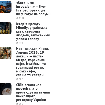
«Вогонь як
інгредієнт» — live-
fire ресторани, де
шеф готує на полум’ї
2194
Історія бренду
Minelly: українська
кава, створена
людьми, закоханими
у свою справу
339
Нові заклади Києва.
Липень 2026: 19
локацій — паста-
бістро, корейське
кафе, італійські та
грузинські рести,
міські кафе,
спешелті кав’ярні
302
СІЛЬ оголосила
шортліст: хто
претендує на звання
найкращого
ресторану України
216