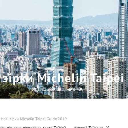
 зірки Michelin Taipe
1
0
12-04-2019
2386
Нові зірки Michelin Taipei Guide 2019
исок зіркових ресторанів міста Тайбей — столиці Тайваню. У