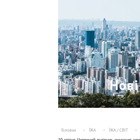
Нові
Головна
›
ЇЖА
›
ЇЖА / СВІТ
›
10 квітня Червоний путівник оголосив сп