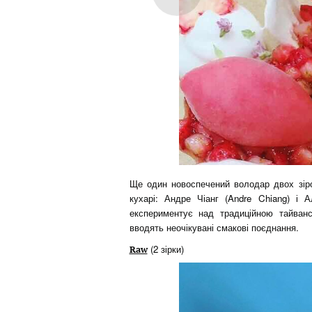
Ще один новоспечений володар двох зір
кухарі: Андре Чіанг (Andre Chiang) і 
експериментує над традиційною тайван
вводять неочікувані смакові поєднання.
(2 зірки)
Raw