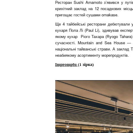
Ресторан Sushi Amamoto з’явився у путів
крихітний заклад на 12 посадкових міс
пригощає гостей сушами omakase.
Ще 4 тайбейські ресторани дебютували у
кухаря Пола Лі (Paul Li), здивував експер
якому кухар Ріого Тахара (Ryogo Tahara) 
сучасності. Mountain and Sea House — 
національні тайванські страви. А заклад 
неабиякому асортименту морепродуктів.
Impromptu
(1 зірка)