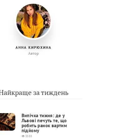
АННА КИРЮХИНА
Автор
Найкраще за тиждень
Випічка тижня: де у
Львові печуть те, що
робить ранок вартим
підйому
3583