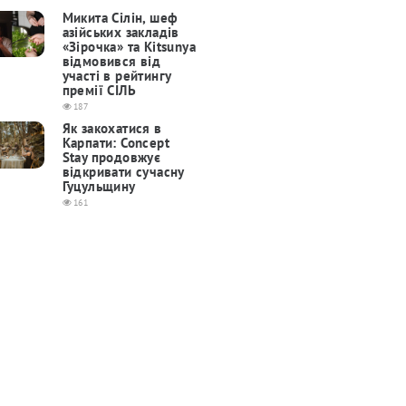
Микита Сілін, шеф
азійських закладів
«Зірочка» та Kitsunya
відмовився від
участі в рейтингу
премії СІЛЬ
187
Як закохатися в
Карпати: Concept
Stay продовжує
відкривати сучасну
Гуцульщину
161