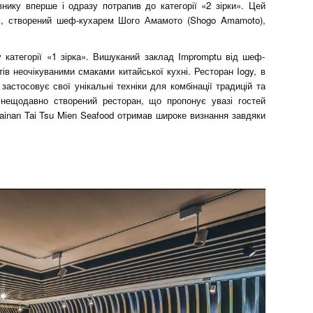
нику вперше і одразу потрапив до категорії «2 зірки». Цей
ць, створений шеф-кухарем Шого Амамото (Shogo Amamoto),
 категорії «1 зірка». Вишуканий заклад Impromptu від шеф-
тів неочікуваними смаками китайської кухні. Ресторан Iogy, в
застосовує свої унікальні техніки для комбінації традицій та
нещодавно створений ресторан, що пропонує увазі гостей
Tainan Tai Tsu Mien Seafood отримав широке визнання завдяки