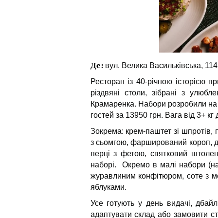
Де:
вул. Велика Васильківська, 114
Ресторан із 40-річною історією п
різдвяні столи, зібрані з улюбл
Крамаренка. Набори розробили на 4 
гостей за 13950 грн. Вага від 3+ кг 
Зокрема:
крем-паштет зі шпротів, 
з сьомгою, фарширований короп, 
перці з фетою, святковий штолен
наборі.
Окремо в малі набори (на
журавлиним конфітюром, соте з м
яблуками.
Усе готують у день видачі, дбай
адаптувати склад або замовити с