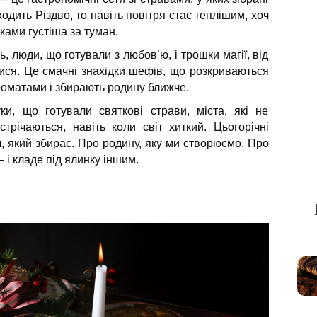
ходить Різдво, то навіть повітря стає теплішим, хоч
нками густіша за туман.
ь, люди, що готували з любов’ю, і трошки магії, від
тися. Це смачні знахідки шефів, що розкриваються
роматами і збирають родину ближче.
и, що готували святкові страви, міста, які не
трічаються, навіть коли світ хиткий. Цьогорічні
іл, який збирає. Про родину, яку ми створюємо. Про
— і кладе під ялинку іншим.