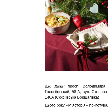
Де:
Київ:
просп. Володимира І
Голосіївський, 58-А; вул. Степана
140А (Софіївська Борщагівка)
Цього року «Мʼясторія» приготува