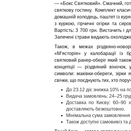
— «Бокс Святковий». Смачний, гото
святкову гостину. Комплект класич
домашній холодець, паштет із куряч
з куркою, гірчичні огірки та сиро
Вартість: 3 700 грн. Вистачить і д
Запечені страви видають охолодже
Також, в межах різдвяно-новор
«Мʼясторія» у калобарації із 
святковий ранер-оберіг який також
концепції — різдвяний віночок, 
символи: маківки-обереги, зірки 
свічки, що поєднують тих, хто поруч
До 23.12 діє знижка 10% на 
Видача замовлень: 24–25 груд
Доставка по Києву: 60–90 х
доставляють безкоштовно.
Мінімальна сума замовлення 
Також доступні самовивіз та 