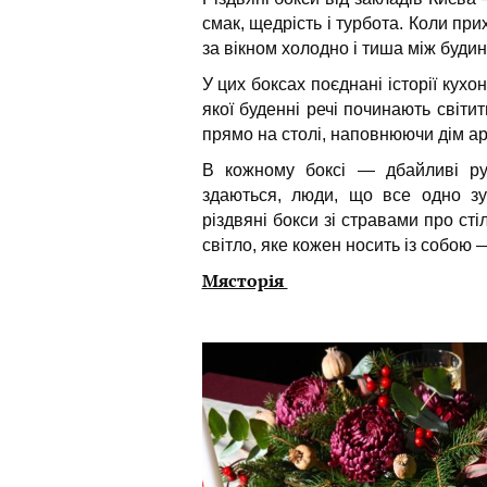
смак, щедрість і турбота. Коли при
за вікном холодно і тиша між буди
У цих боксах поєднані історії кухон
якої буденні речі починають світи
прямо на столі, наповнюючи дім а
В кожному боксі — дбайливі рук
здаються, люди, що все одно зус
різдвяні бокси зі стравами про ст
світло, яке кожен носить із собою 
Мясторія