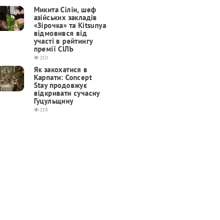
Микита Сілін, шеф
азійських закладів
«Зірочка» та Kitsunya
відмовився від
участі в рейтингу
премії СІЛЬ
250
Як закохатися в
Карпати: Concept
Stay продовжує
відкривати сучасну
Гуцульщину
238