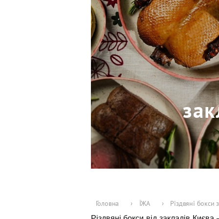
зак
Головна
›
ЇЖА
›
Різдвяні бокси 
Різдвяні бокси від закладів Києва 