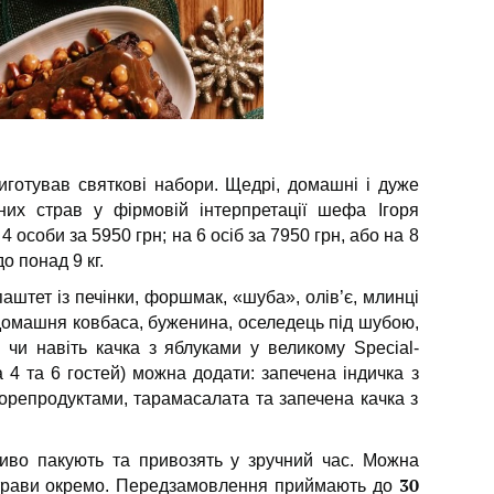
риготував святкові набори. Щедрі, домашні і дуже
ених страв у фірмовій інтерпретації шефа Ігоря
особи за 5950 грн; на 6 осіб за 7950 грн, або на 8
до понад 9 кг.
паштет із печінки, форшмак, «шуба», олів’є, млинці
домашня ковбаса, буженина, оселедець під шубою,
 чи навіть качка з яблуками у великому Special-
 4 та 6 гостей) можна додати: запечена індичка з
орепродуктами, тарамасалата та запечена качка з
ливо пакують та привозять у зручний час. Можна
30
трави окремо.
Передзамовлення приймають до