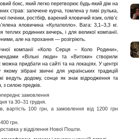
вий бокс, який легко перетворює будь-який дім на
них страв: запечене курча, томлена у пиві рулька,
ої печінки, ростбіф, варений яловичий язик, олів’є
в’ялена яловичина «Кулателло». Вага: 3,1–3,3 кг.
ля теплих родинних вечерь, і для великої компанії.
ними, але на прохання — розігріють.
ічної компанії «Коло Серця – Коло Родини»,
брендами «Вільні люди» та «Витоки» створили
 можна придбати на сайті та на локаціях. У центрі
у якому зібрані звичні для українських традицій
які ведуть додому, сонце як знак відродження та
, з силою предків.
попереднє замовлення
ня та 30–31 грудня.
в, вартість 100 грн, а замовлення від 1200 грн
400 грн.
доставка у відділення Нової Пошти.