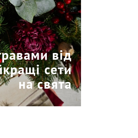
стравами від
йкращі сети
на свята