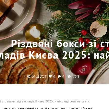
Різдвяні бокси зі 
ладів Києва 2025: на
0
0
10-12-2025
1548
зі стравами від закладів Києва 2025: найкращі сети на свята
— це гастрономічні сети зі стравами, у яких зібрані