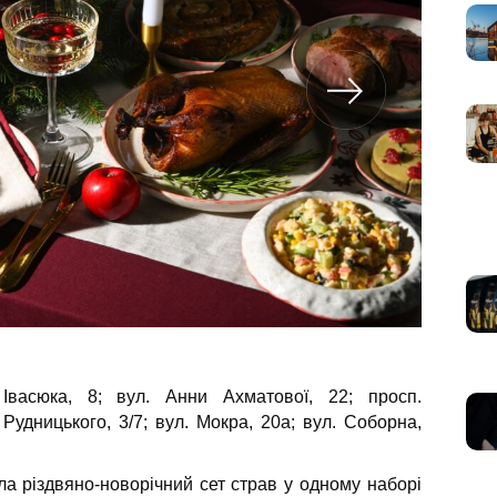
васюка, 8; вул. Анни Ахматової, 22; просп.
 Рудницького, 3/7; вул. Мокра, 20а; вул. Соборна,
ла різдвяно-новорічний сет страв у одному наборі